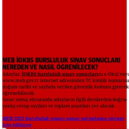
MEB İOKBS BURSLULUK SINAV SONUÇLARI
NEREDEN VE NASIL ÖĞRENİLECEK?
Adaylar,
İOKBS bursluluk sınav sonuçları
nı e-Okul vey
www.meb.gov.tr internet adresinden TC kimlik numarası
doğum tarihi ve sayfada verilen güvenlik kodunu girerek
öğrenebilecek.
Sınav sonuç ekranında adayların ilgili derslerden doğru-
yanlış cevap sayıları ve toplam puanları yer alacak.
MEB 2025 bursluluk sınavı sonuç sorgulama ekranı
için tıklayın