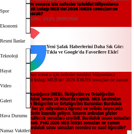
gözü kulağı MEB'de! 2026 İOKBS sonuçları ne zaman
Bursluluk sınav sonucu için nefesler tutuldu! Milyonlarca
öğrencinin gözü kulağı MEB'de! 2026 İOKBS sonuçları ne
açıklanacak?
Spor
zaman açıklanacak?
15:25, 20/05/2026
G:
15:25, 20/05/2026
Yeni Şafak
Ekonomi
Resmi İlanlar
Yeni Şafak Haberlerini Daha Sık Gör:
Tıkla ve Google'da Favorilere Ekle!
Teknoloji
Hayat
Video
Milli Eğitim Bakanlığınca (MEB), İlköğretim ve Ortaöğretim
Kurumları Bursluluk Sınavı 26 Nisan’da yapıldı. MEB tarafından
Galeri
gerçekleştirilen İlköğretim ve Ortaöğretim Kurumları Bursluluk
Sınavı (İOKBS), her yıl milyonlarca öğrenci ve velinin heyecanla
beklediği süreçlerin başında geliyor. Sınavın ardından gözler
Hava Durumu
doğrudan ilan edilecek sonuçlara çevrildi. Bursluluk sınavı sonuçları
henüz açıklanmadı. Peki 2026 MEB İOKBS sonuçları ne zaman
açıklanacak? Bursluluk sınav sonuçları nereden ve nasıl öğrenilir?
Namaz Vakitleri