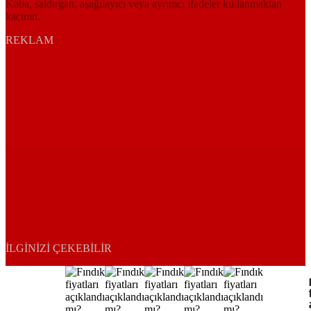
Kaba, saldırgan, aşağılayıcı veya ayrımcı ifadeler kullanmaktan
kaçının.
REKLAM
İLGINIZI ÇEKEBILIR