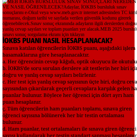
İOKBS PUANI NASIL HESAPLANACAK?
Sınava katılan öğrencilerin İOKBS puanı, aşağıdaki işlem
basamaklarına göre hesaplanacaktır.
a. Her öğrencinin cevap kâğıdı, optik okuyucu ile okutulu
b. İOKBS’de soru sorulan derslere ait testlerin her biri içi
doğru ve yanlış cevap sayıları belirlenir.
c. Her test için yanlış cevap sayısının üçte biri, doğru cev
sayısından çıkarılarak geçerli cevaplara karşılık gelen h
puanlar bulunur. Böylece her öğrenci için dört ayrı ham
puan hesaplanır.
ç. Tüm öğrencilerin ham puanları toplamı, sınava giren
öğrenci sayısına bölünerek her bir testin ortalaması
bulunur.
d. Ham puanlar, test ortalamaları ile sınava giren öğrenci
sayısı kullanılarak her testin standart sapması hesaplanır