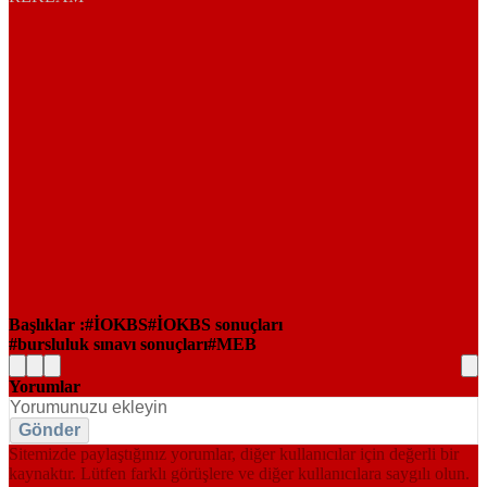
Başlıklar :
İOKBS
İOKBS sonuçları
bursluluk sınavı sonuçları
MEB
Yorumlar
Gönder
Sitemizde paylaştığınız yorumlar, diğer kullanıcılar için değerli bir
kaynaktır. Lütfen farklı görüşlere ve diğer kullanıcılara saygılı olun.