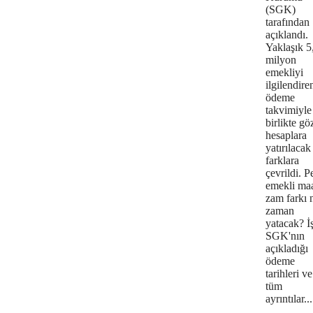
(SGK)
tarafından
açıklandı.
Yaklaşık 5
milyon
emekliyi
ilgilendire
ödeme
takvimiyle
birlikte gö
hesaplara
yatırılacak
farklara
çevrildi. P
emekli maa
zam farkı 
zaman
yatacak? İ
SGK'nın
açıkladığı
ödeme
tarihleri ve
tüm
ayrıntılar...