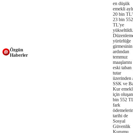
en düşük
emekli ayl
20 bin TL
23 bin 552
TL'ye
yükseltildi
Düzenlem
yürürlüğe
girmesinin
Özgün
ardından
Haberler
temmuz
maaşlarını
eski taban
tutar
üzerinden 
SSK ve B
Kur emekli
için oluşan
bin 552 TL
fark
ödemelerin
tarihi de
Sosyal
Güvenlik
Kurumu