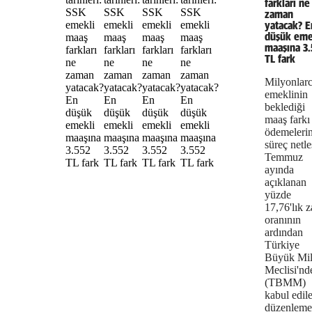
farkları ne
zaman
yatacak? E
düşük eme
maaşına 3.
TL fark
Milyonlar
emeklinin
beklediği
maaş farkı
ödemeleri
süreç netleş
Temmuz
ayında
açıklanan
yüzde
17,76'lık 
oranının
ardından
Türkiye
Büyük Mil
Meclisi'nd
(TBMM)
kabul edil
düzenleme