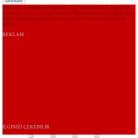
Gönder
Sitemizde paylaştığınız yorumlar, diğer kullanıcılar için değerli bir
kaynaktır. Lütfen farklı görüşlere ve diğer kullanıcılara saygılı olun.
Kaba, saldırgan, aşağılayıcı veya ayrımcı ifadeler kullanmaktan
kaçının.
REKLAM
İLGINIZI ÇEKEBILIR