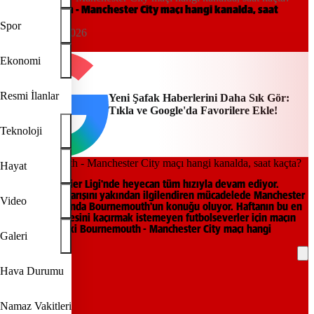
Bournemouth - Manchester City maçı hangi kanalda, saat
kaçta?
Spor
15:07, 19/05/2026
Yeni Şafak
Ekonomi
Resmi İlanlar
Yeni Şafak Haberlerini Daha Sık Gör:
Tıkla ve Google'da Favorilere Ekle!
Teknoloji
Hayat
İngiltere Premier Ligi'nde heyecan tüm hızıyla devam ediyor.
Şampiyonluk yarışını yakından ilgilendiren mücadelede Manchester
Video
City, deplasmanda Bournemouth'un konuğu oluyor. Haftanın bu en
kritik mücadelesini kaçırmak istemeyen futbolseverler için maçın
saati 21:30. Peki Bournemouth - Manchester City maçı hangi
Galeri
kanalda?
Hava Durumu
REKLAM
Namaz Vakitleri