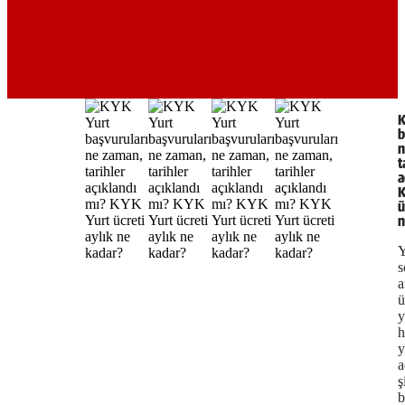
K
b
n
t
a
K
ü
n
s
a
ü
y
h
y
a
ş
b