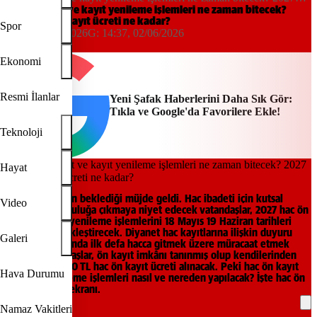
hac ön kayıt ücreti ne kadar?
Hac ön kayıt ve kayıt yenileme işlemleri ne zaman bitecek?
2027 hac ön kayıt ücreti ne kadar?
Spor
14:37, 02/06/2026
G:
14:37, 02/06/2026
Yeni Şafak
Ekonomi
Resmi İlanlar
Yeni Şafak Haberlerini Daha Sık Gör:
Tıkla ve Google'da Favorilere Ekle!
Teknoloji
Hayat
Hacı adaylarının beklediği müjde geldi. Hac ibadeti için kutsal
Video
topraklara yolculuğa çıkmaya niyet edecek vatandaşlar, 2027 hac ön
kayıt ve kayıt yenileme işlemlerini 18 Mayıs 19 Haziran tarihleri
arasında gerçekleştirecek. Diyanet hac kayıtlarına ilişkin duyuru
Galeri
yaptı. 2027 yılında ilk defa hacca gitmek üzere müracaat etmek
isteyen vatandaşlar, ön kayıt imkânı tanınmış olup kendilerinden
kişi başı bin 250 TL hac ön kayıt ücreti alınacak. Peki hac ön kayıt
Hava Durumu
ve kayıt yenileme işlemleri nasıl ve nereden yapılacak? İşte hac ön
kayıt başvuru ekranı.
Namaz Vakitleri