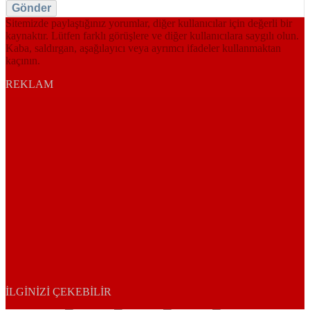
Gönder
Sitemizde paylaştığınız yorumlar, diğer kullanıcılar için değerli bir
kaynaktır. Lütfen farklı görüşlere ve diğer kullanıcılara saygılı olun.
Kaba, saldırgan, aşağılayıcı veya ayrımcı ifadeler kullanmaktan
kaçının.
REKLAM
İLGINIZI ÇEKEBILIR