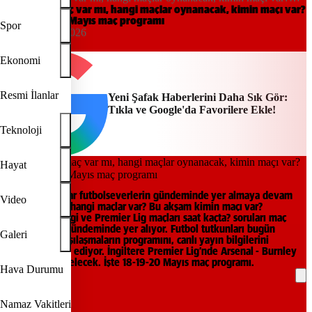
İşte 18-19-20 Mayıs maç programı
Bu akşam maç var mı, hangi maçlar oynanacak, kimin maçı var?
İşte 18-19-20 Mayıs maç programı
Spor
15:00, 18/05/2026
Yeni Şafak
Ekonomi
Resmi İlanlar
Yeni Şafak Haberlerini Daha Sık Gör:
Tıkla ve Google'da Favorilere Ekle!
Teknoloji
Hayat
Bugünkü maçlar futbolseverlerin gündeminde yer almaya devam
Video
ediyor. Bugün hangi maçlar var? Bu akşam kimin maçı var?
Şampiyonlar Ligi ve Premier Lig maçları saat kaçta? soruları maç
tutkunlarının gündeminde yer alıyor. Futbol tutkunları bugün
Galeri
oynanacak karşılaşmaların programını, canlı yayın bilgilerini
yakından takip ediyor. İngiltere Premier Lig’nde Arsenal - Burnley
karşı karşıya gelecek. İşte 18-19-20 Mayıs maç programı.
Hava Durumu
REKLAM
Namaz Vakitleri