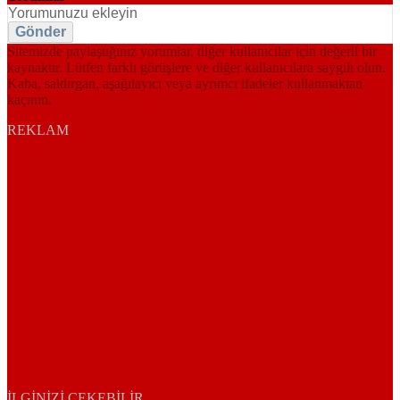
Gönder
Sitemizde paylaştığınız yorumlar, diğer kullanıcılar için değerli bir
kaynaktır. Lütfen farklı görüşlere ve diğer kullanıcılara saygılı olun.
Kaba, saldırgan, aşağılayıcı veya ayrımcı ifadeler kullanmaktan
kaçının.
REKLAM
İLGINIZI ÇEKEBILIR