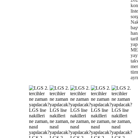
kon
list
sor
Nak
baş
han
tari
yap
ME
yay
tak
mer
tüm
ayrı