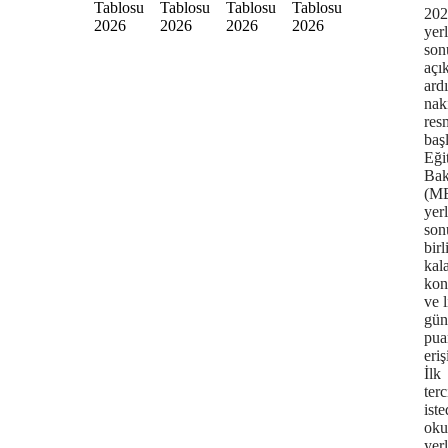
20
yer
son
açı
ard
naki
res
başl
Eği
Bak
(ME
yer
son
birl
kal
kon
ve l
gün
pua
eriş
İlk
terc
iste
oku
yer