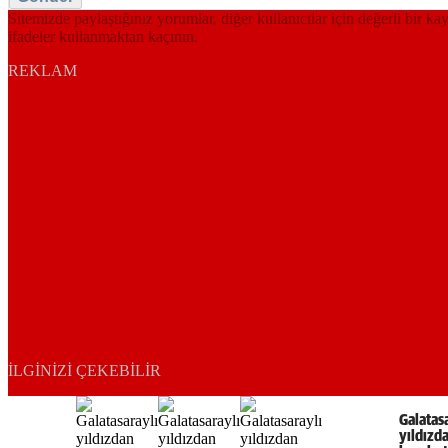
Sitemizde paylaştığınız yorumlar, diğer kullanıcılar için değerli bir ka
ifadeler kullanmaktan kaçının.
REKLAM
İLGINIZI ÇEKEBILIR
Galatas
yıldızd