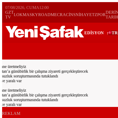
07/08/2026, CUMA
12:00
GZT
DERİ
LOKMA
SKYROAD
MECRA
CİNS
NİHAYET
ZPOR
TV
TARI
EDİSYON
:
TR
Bugün
Spor
Ekonomi
Gündem
Resmi İlanlar
Galeri
Video
Yazarl
ne üretmeliyiz
a günübirlik bir çalışma ziyareti gerçekleştirecek
uzluk soruşturmasında tutuklandı
 yaralı var
ne üretmeliyiz
a günübirlik bir çalışma ziyareti gerçekleştirecek
uzluk soruşturmasında tutuklandı
 yaralı var
REKLAM