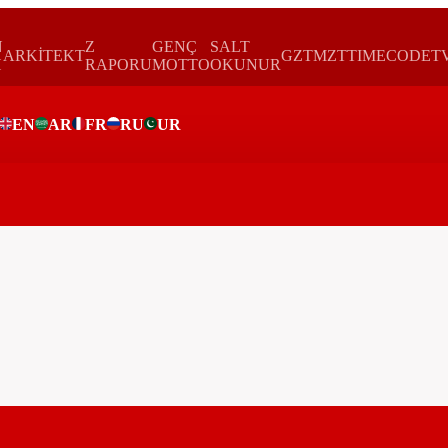
N
Z
GENÇ
SALT
ARKİTEKT
GZTMZT
TIMECODE
T
H
RAPORU
MOTTO
OKUNUR
EN
AR
FR
RU
UR
ar