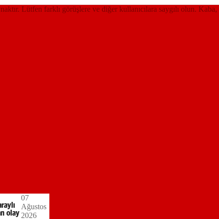
ynaktır. Lütfen farklı görüşlere ve diğer kullanıcılara saygılı olun. Kaba,
07
araylı
Ağustos
an olay
2026