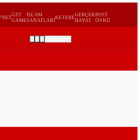
GZT
İSLAM
GERÇEK
POST
VNET
KETEBE
GAME
SANATLARI
HAYAT
ÖYKÜ
Giriş yapın