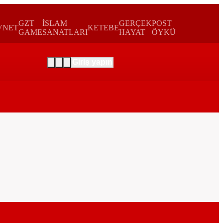
GZT
İSLAM
GERÇEK
POST
VNET
KETEBE
GAME
SANATLARI
HAYAT
ÖYKÜ
Giriş yapın