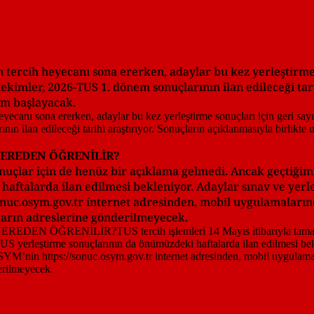
n tercih heyecanı sona ererken, adaylar bu kez yerleştirme
kimler, 2026-TUS 1. dönem sonuçlarının ilan edileceği tari
em başlayacak.
NEREDEN ÖĞRENİLİR?
onuçlar için de henüz bir açıklama gelmedi. Ancak geçtiğim
aftalarda ilan edilmesi bekleniyor. Adaylar sınav ve yerle
sonuc.osym.gov.tr internet adresinden, mobil uygulamaları
ların adreslerine gönderilmeyecek.