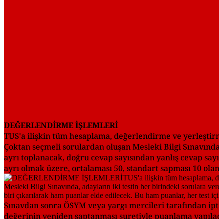
DEĞERLENDİRME İŞLEMLERİ
TUS'a ilişkin tüm hesaplama, değerlendirme ve yerleştirm
Çoktan seçmeli sorulardan oluşan Mesleki Bilgi Sınavında,
ayrı toplanacak, doğru cevap sayısından yanlış cevap sayı
ayrı olmak üzere, ortalaması 50, standart sapması 10 ola
Sınavdan sonra ÖSYM veya yargı mercileri tarafından ipta
değerinin yeniden saptanması suretiyle puanlama yapılac