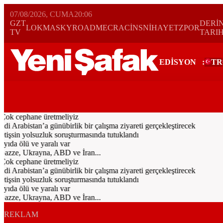
07/08/2026, CUMA
20:06
GZT
DERİ
LOKMA
SKYROAD
MECRA
CİNS
NİHAYET
ZPOR
TV
TARI
EDİSYON
:
TR
Bugün
Spor
Ekonomi
Gündem
Resmi İlanlar
Galeri
Video
Yazarl
Çok cephane üretmeliyiz
rabistan’a günübirlik bir çalışma ziyareti gerçekleştirecek
şsin yolsuzluk soruşturmasında tutuklandı
da ölü ve yaralı var
Gazze, Ukrayna, ABD ve İran...
Çok cephane üretmeliyiz
rabistan’a günübirlik bir çalışma ziyareti gerçekleştirecek
şsin yolsuzluk soruşturmasında tutuklandı
da ölü ve yaralı var
Gazze, Ukrayna, ABD ve İran...
REKLAM