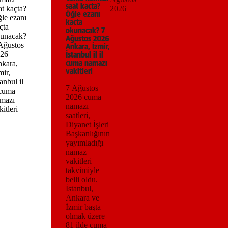
saat kaçta?
2026
Öğle ezanı
kaçta
okunacak? 7
Ağustos 2026
Ankara, İzmir,
İstanbul il il
cuma namazı
vakitleri
7 Ağustos
2026 cuma
namazı
saatleri,
Diyanet İşleri
Başkanlığının
yayımladığı
namaz
vakitleri
takvimiyle
belli oldu.
İstanbul,
Ankara ve
İzmir başta
olmak üzere
81 ilde cuma