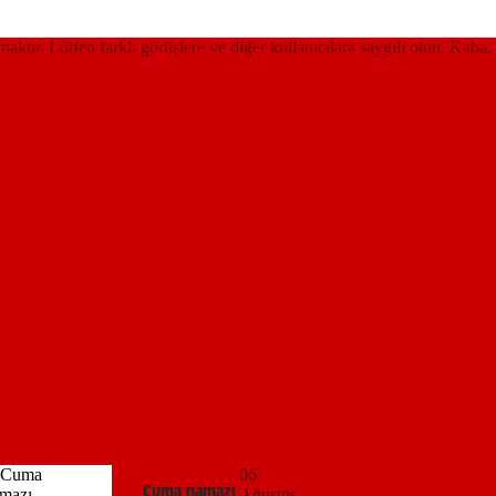
ynaktır. Lütfen farklı görüşlere ve diğer kullanıcılara saygılı olun. Kaba,
06
Cuma namazı
Ağustos