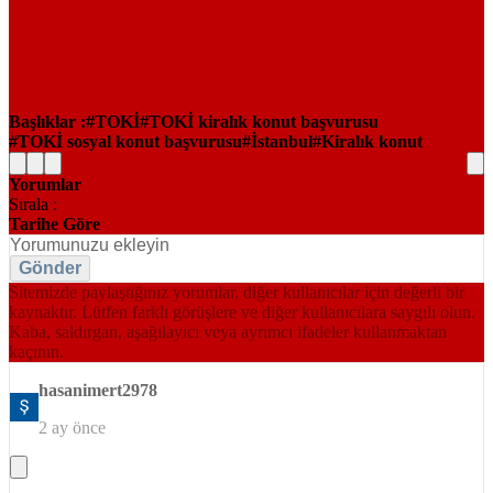
Başlıklar :
TOKİ
TOKİ kiralık konut başvurusu
TOKİ sosyal konut başvurusu
İstanbul
Kiralık konut
Yorumlar
Sırala :
Tarihe Göre
Gönder
Sitemizde paylaştığınız yorumlar, diğer kullanıcılar için değerli bir
kaynaktır. Lütfen farklı görüşlere ve diğer kullanıcılara saygılı olun.
Kaba, saldırgan, aşağılayıcı veya ayrımcı ifadeler kullanmaktan
kaçının.
hasanimert2978
2 ay önce