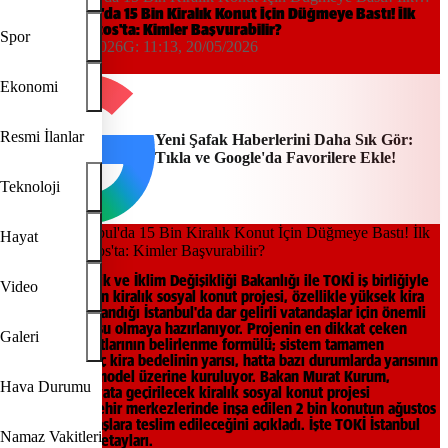
Kuralar Ağustos'ta: Kimler Başvurabilir?
TOKİ İstanbul'da 15 Bin Kiralık Konut İçin Düğmeye Bastı! İlk
Kuralar Ağustos'ta: Kimler Başvurabilir?
Spor
11:13, 20/05/2026
G:
11:13, 20/05/2026
Yeni Şafak
Ekonomi
Resmi İlanlar
Yeni Şafak Haberlerini Daha Sık Gör:
Tıkla ve Google'da Favorilere Ekle!
Teknoloji
Hayat
Çevre, Şehircilik ve İklim Değişikliği Bakanlığı ile TOKİ iş birliğiyle
Video
hayata geçirilen kiralık sosyal konut projesi, özellikle yüksek kira
fiyatlarının yaşandığı İstanbul'da dar gelirli vatandaşlar için önemli
bir nefes borusu olmaya hazırlanıyor. Projenin en dikkat çeken
Galeri
yönü, kira fiyatlarının belirlenme formülü; sistem tamamen
bölgedeki rayiç kira bedelinin yarısı, hatta bazı durumlarda yarısının
da altında bir model üzerine kuruluyor. Bakan Murat Kurum,
Hava Durumu
İstanbul'da hayata geçirilecek kiralık sosyal konut projesi
kapsamında, şehir merkezlerinde inşa edilen 2 bin konutun ağustos
ayında vatandaşlara teslim edileceğini açıkladı. İşte TOKİ İstanbul
Namaz Vakitleri
kiralık konut detayları.