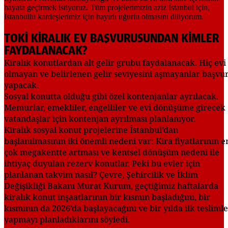
TOKİ KİRALIK EV BAŞVURUSUNDAN KİMLER
FAYDALANACAK?
Kiralık konutlardan alt gelir grubu faydalanacak. Hiç evi
olmayan ve belirlenen gelir seviyesini aşmayanlar başvu
yapacak.
Sosyal konutta olduğu gibi özel kontenjanlar ayrılacak.
Memurlar, emekliler, engelliler ve evi dönüşüme girecek
vatandaşlar için kontenjan ayrılması planlanıyor.
Kiralık sosyal konut projelerine İstanbul’dan
başlanılmasının iki önemli nedeni var: Kira fiyatlarının e
çok megakentte artması ve kentsel dönüşüm nedeni ile
ihtiyaç duyulan rezerv konutlar. Peki bu evler için
planlanan takvim nasıl? Çevre, Şehircilik ve İklim
Değişikliği Bakanı Murat Kurum, geçtiğimiz haftalarda
kiralık konut inşaatlarının bir kısmın başladığını, bir
kısmının da 2026’da başlayacağını ve bir yılda ilk teslimle
yapmayı planladıklarını söyledi.