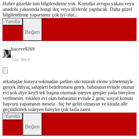
Haber güzelde tam bilgilendirme yok. Konutlar avrupa yakası veya
anadolu yakasında hangi ileç veya ilćelerde yapılacak. Daha güzel
bilgilendirme yaparsanız çok iyi olur...
Yanıtla
Beğen
hacere0269
5 ay önce
arkadaşlar kuraya sokmadan şartları sıkı tutarak eleme yönetemiyle
gerçek ihtiyaç sahipleri belirlenmesi gerek. babasının evinde oturun
evi yok diye keyfi tek başına oturmak isteyen genşler yada bireylere
verilmesin. tokiden evi olan babasının evinde 2 genç sosyal konuta
başvuru yapamasın mesela . hiç bir geliri olmayan ve kirada aile
geçindirmek issteyen bireyler çok fazla zaten
Yanıtla
Beğen