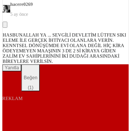
hacere0269
5 ay önce
HASBUNALLAH YA ... SEVGİLİ DEVLETİM LÜTFEN SIKI
ELEME İLE GERÇEK İHTİYACI OLANLARA VERİN.
KENNTSEL DÖNÜŞÜMDE EVİ OLANA DEĞİL HİÇ KİRA
ÖDEYEMEYEN MAAŞININ 3 DE 2 Sİ KİRAYA GİDEN
ZALİM EV SAHİPLERİNİNİ İKİ DUDAĞI ARASINDAKİ
BİREYLERE VERİLSİN.
Yanıtla
Beğen
(
1
)
REKLAM