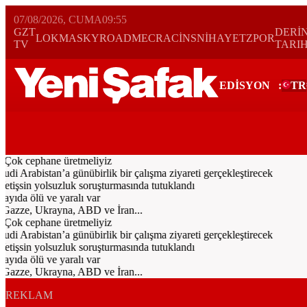
07/08/2026, CUMA
09:55
GZT
DERİ
LOKMA
SKYROAD
MECRA
CİNS
NİHAYET
ZPOR
TV
TARI
EDİSYON
:
TR
Bugün
Spor
Ekonomi
Gündem
Resmi İlanlar
Galeri
Video
Yazarl
 Çok cephane üretmeliyiz
Arabistan’a günübirlik bir çalışma ziyareti gerçekleştirecek
işsin yolsuzluk soruşturmasında tutuklandı
ıda ölü ve yaralı var
 Gazze, Ukrayna, ABD ve İran...
 Çok cephane üretmeliyiz
Arabistan’a günübirlik bir çalışma ziyareti gerçekleştirecek
işsin yolsuzluk soruşturmasında tutuklandı
ıda ölü ve yaralı var
 Gazze, Ukrayna, ABD ve İran...
REKLAM