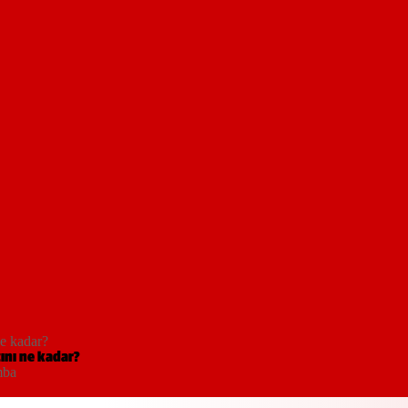
ne kadar?
tını ne kadar?
mba