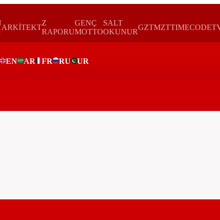
N
Z
GENÇ
SALT
ARKİTEKT
GZTMZT
TIMECODE
T
H
RAPORU
MOTTO
OKUNUR
EN
AR
FR
RU
UR
ar