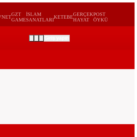
GZT
İSLAM
GERÇEK
POST
VNET
KETEBE
GAME
SANATLARI
HAYAT
ÖYKÜ
Giriş yapın