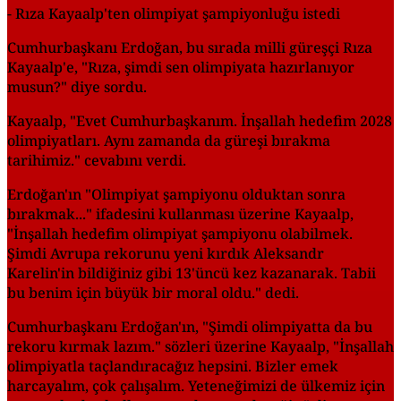
- Rıza Kayaalp'ten olimpiyat şampiyonluğu istedi
Cumhurbaşkanı Erdoğan, bu sırada milli güreşçi Rıza
Kayaalp'e, "Rıza, şimdi sen olimpiyata hazırlanıyor
musun?" diye sordu.
Kayaalp, "Evet Cumhurbaşkanım. İnşallah hedefim 2028
olimpiyatları. Aynı zamanda da güreşi bırakma
tarihimiz." cevabını verdi.
Erdoğan'ın "Olimpiyat şampiyonu olduktan sonra
bırakmak..." ifadesini kullanması üzerine Kayaalp,
"İnşallah hedefim olimpiyat şampiyonu olabilmek.
Şimdi Avrupa rekorunu yeni kırdık Aleksandr
Karelin'in bildiğiniz gibi 13'üncü kez kazanarak. Tabii
bu benim için büyük bir moral oldu." dedi.
Cumhurbaşkanı Erdoğan'ın, "Şimdi olimpiyatta da bu
rekoru kırmak lazım." sözleri üzerine Kayaalp, "İnşallah
olimpiyatla taçlandıracağız hepsini. Bizler emek
harcayalım, çok çalışalım. Yeteneğimizi de ülkemiz için