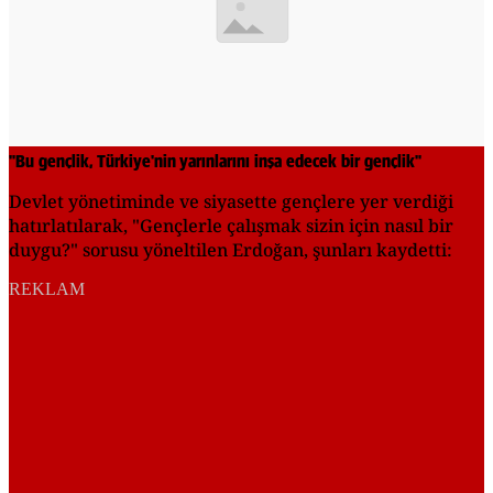
"Bu gençlik, Türkiye'nin yarınlarını inşa edecek bir gençlik"
Devlet yönetiminde ve siyasette gençlere yer verdiği
hatırlatılarak, "Gençlerle çalışmak sizin için nasıl bir
duygu?" sorusu yöneltilen Erdoğan, şunları kaydetti:
REKLAM