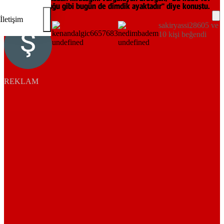
sene önce olduğu gibi bugün de dimdik ayaktadır" diye konuştu.
İletişim
sakiryassi28605 ve
10 kişi beğendi
REKLAM