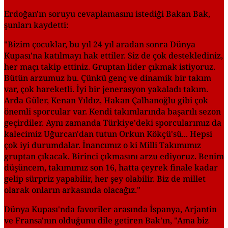
Erdoğan'ın soruyu cevaplamasını istediği Bakan Bak,
şunları kaydetti:
"Bizim çocuklar, bu yıl 24 yıl aradan sonra Dünya
Kupası'na katılmayı hak ettiler. Siz de çok desteklediniz,
her maçı takip ettiniz. Gruptan lider çıkmak istiyoruz.
Bütün arzumuz bu. Çünkü genç ve dinamik bir takım
var, çok hareketli. İyi bir jenerasyon yakaladı takım.
Arda Güler, Kenan Yıldız, Hakan Çalhanoğlu gibi çok
önemli sporcular var. Kendi takımlarında başarılı sezon
geçirdiler. Aynı zamanda Türkiye'deki sporcularımız da
kalecimiz Uğurcan'dan tutun Orkun Kökçü'sü... Hepsi
çok iyi durumdalar. İnancımız o ki Milli Takımımız
gruptan çıkacak. Birinci çıkmasını arzu ediyoruz. Benim
düşüncem, takımımız son 16, hatta çeyrek finale kadar
gelip sürpriz yapabilir, her şey olabilir. Biz de millet
olarak onların arkasında olacağız."
Dünya Kupası'nda favoriler arasında İspanya, Arjantin
ve Fransa'nın olduğunu dile getiren Bak'ın, "Ama biz