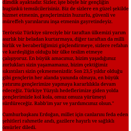
dimdik ayaktadır. Sizler, işte böyle bir gençliğin
bugünkü temsilcilerisiniz. Biz de sizlere en güzel şekilde
hizmet etmenin, gençlerimizin huzurlu, güvenli ve
müreffeh yarınlarını inşa etmenin gayretindeyiz.
Terörsüz Türkiye süreciyle bir taraftan ülkemizi yarım
asırlık bir beladan kurtarmaya, diğer taraftan da milli
birlik ve beraberliğimizi güçlendirmeye, sizlere refahın
ve kardeşliğin olduğu bir ülke teslim etmeye
çalışıyoruz. En büyük amacımız, bizim yaşadığımız
zorlukları sizin yaşamamanız, bizim çektiğimiz
sıkıntıları sizin çekmemenizdir. Son 23,5 yıldır olduğu
gibi gençlerin her alanda yanında olmaya, en büyük
yatırımı gençlerimize yapmaya kararlılıkla devam
edeceğiz. Türkiye Yüzyılı hedeflerimize giden yolda
gençlerimizle kol kola, omuz omuza yürümeyi
sürdüreceğiz. Rabb'im yar ve yardımcımız olsun."
Cumhurbaşkanı Erdoğan, millet için canlarını feda eden
şehitleri rahmetle andı, gazilere hayırlı ve sağlıklı
ömürler diledi.