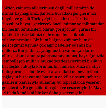
"Sizler, yalnızca ailelerinizin değil, milletimizin de
iftihar kaynağısınız. Şahsen, buradaki gençlerimizi
büyük ve güçlü Türkiye'yi inşa edecek, Türkiye
Yüzyılı'nı hayata geçirecek öncü, mimar ve mihmandar
bir neslin temsilcileri olarak görüyorum. Şurası bir
hakikat ki istiklalinizi elde etmeden istikbale
yürüyemezsiniz. Biz hem bağımsızlığımız hem de
geleceğimiz uğruna çok ağır bedeller ödemiş bir
milletiz. Bin yıldır yaşadığımız bu vatanı şartlar ne
olursa olsun canımız pahasına savunmuş, bayrağımızda
sembolleşen milli ve mukaddes değerlerimizi birlik ve
kardeşlik ruhuyla korumuş bir milletiz. Mazi ile atiyi
buluşturan, ecdat ile evlat arasındaki manevi irtibatı
sağlayan bu savunma hattının en kilit unsuru, şehit ve
gazilerin kanlarıyla sulanmış bu topraklarda yeşeren
gençlerdir. Bu gençlik tüm gücü ve cesaretiyle 19 Mayıs
1919'da kendisini bir kez daha göstermiştir."