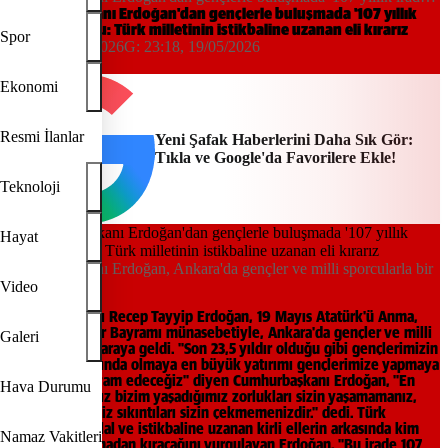
vurgusu: Türk milletinin istikbaline uzanan eli kırarız
Cumhurbaşkanı Erdoğan'dan gençlerle buluşmada '107 yıllık
irade' vurgusu: Türk milletinin istikbaline uzanan eli kırarız
Spor
22:02, 19/05/2026
G:
23:18, 19/05/2026
Yeni Şafak
Ekonomi
Resmi İlanlar
Yeni Şafak Haberlerini Daha Sık Gör:
Tıkla ve Google'da Favorilere Ekle!
Teknoloji
Hayat
Cumhurbaşkanı Erdoğan, Ankara'da gençler ve milli sporcularla bir
araya geldi.
Video
Cumhurbaşkanı Recep Tayyip Erdoğan, 19 Mayıs Atatürk'ü Anma,
Gençlik ve Spor Bayramı münasebetiyle, Ankara'da gençler ve milli
Galeri
sporcularla bir araya geldi. "Son 23,5 yıldır olduğu gibi gençlerimizin
her alanda yanında olmaya en büyük yatırımı gençlerimize yapmaya
kararlılıkla devam edeceğiz" diyen Cumhurbaşkanı Erdoğan, "En
Hava Durumu
büyük amacımız bizim yaşadığımız zorlukları sizin yaşamamanız,
bizim çektiğimiz sıkıntıları sizin çekmemenizdir." dedi. Türk
milletinin istiklal ve istikbaline uzanan kirli ellerin arkasında kim
Namaz Vakitleri
olduğuna bakmadan kıracağını vurgulayan Erdoğan, "Bu irade 107