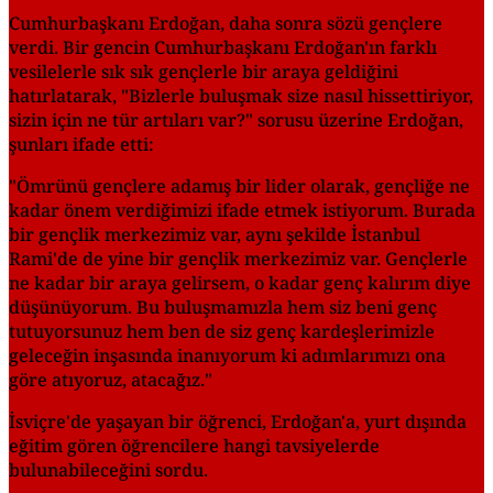
Cumhurbaşkanı Erdoğan, daha sonra sözü gençlere
verdi. Bir gencin Cumhurbaşkanı Erdoğan'ın farklı
vesilelerle sık sık gençlerle bir araya geldiğini
hatırlatarak, "Bizlerle buluşmak size nasıl hissettiriyor,
sizin için ne tür artıları var?" sorusu üzerine Erdoğan,
şunları ifade etti:
"Ömrünü gençlere adamış bir lider olarak, gençliğe ne
kadar önem verdiğimizi ifade etmek istiyorum. Burada
bir gençlik merkezimiz var, aynı şekilde İstanbul
Rami'de de yine bir gençlik merkezimiz var. Gençlerle
ne kadar bir araya gelirsem, o kadar genç kalırım diye
düşünüyorum. Bu buluşmamızla hem siz beni genç
tutuyorsunuz hem ben de siz genç kardeşlerimizle
geleceğin inşasında inanıyorum ki adımlarımızı ona
göre atıyoruz, atacağız."
İsviçre'de yaşayan bir öğrenci, Erdoğan'a, yurt dışında
eğitim gören öğrencilere hangi tavsiyelerde
bulunabileceğini sordu.