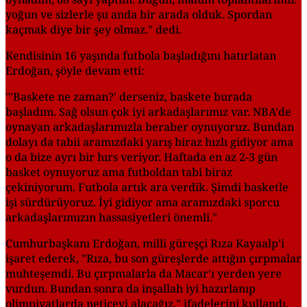
yoğun ve sizlerle şu anda bir arada olduk. Spordan
kaçmak diye bir şey olmaz." dedi.
Kendisinin 16 yaşında futbola başladığını hatırlatan
Erdoğan, şöyle devam etti:
"'Baskete ne zaman?' derseniz, baskete burada
başladım. Sağ olsun çok iyi arkadaşlarımız var. NBA'de
oynayan arkadaşlarımızla beraber oynuyoruz. Bundan
dolayı da tabii aramızdaki yarış biraz hızlı gidiyor ama
o da bize ayrı bir hırs veriyor. Haftada en az 2-3 gün
basket oynuyoruz ama futboldan tabi biraz
çekiniyorum. Futbola artık ara verdik. Şimdi basketle
işi sürdürüyoruz. İyi gidiyor ama aramızdaki sporcu
arkadaşlarımızın hassasiyetleri önemli."
Cumhurbaşkanı Erdoğan, milli güreşçi Rıza Kayaalp'i
işaret ederek, "Rıza, bu son güreşlerde attığın çırpmalar
muhteşemdi. Bu çırpmalarla da Macar'ı yerden yere
vurdun. Bundan sonra da inşallah iyi hazırlanıp
olimpiyatlarda neticeyi alacağız." ifadelerini kullandı.