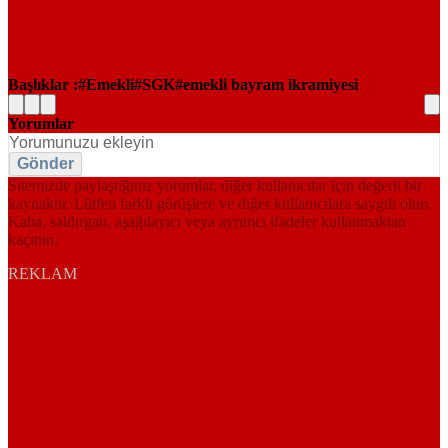
Başlıklar :
Emekli
SGK
emekli bayram ikramiyesi
Yorumlar
Gönder
Sitemizde paylaştığınız yorumlar, diğer kullanıcılar için değerli bir
kaynaktır. Lütfen farklı görüşlere ve diğer kullanıcılara saygılı olun.
Kaba, saldırgan, aşağılayıcı veya ayrımcı ifadeler kullanmaktan
kaçının.
REKLAM