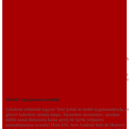
Sayfa Sonu
TR
EN
AR
FR
RU
UR
Türkiye’nin Birikimi. Uluslararası Medya Grubu.
Türkiye’nin gündemini belirleyen haber kaynağına hoş geldiniz!
Tarafsız, dinamik ve derinlemesine habercilik anlayışıyla Yeni Şafak
okuyucularına güncel gelişmelerin ötesinde bir deneyim sunuyor.
Siyaset ve ekonomiden kültür-sanat ve spor dünyasına kadar geniş
bir yelpazede sunduğu haberlerle, hem Türkiye’de hem de dünyada
neler olup bittiğini anında öğrenin. Dijital platformlarıyla her an, her
yerden en doğru bilgiye ulaşın; Yeni Şafak’la gündemi yakalayın!
Sosyal medyada bizi takip edin
Mobil Uygulamaları indirin
Gündemi cebinizde taşıyın! Yeni Şafak’ın mobil uygulamalarıyla, e
güncel haberlere anında ulaşın. Siyasetten ekonomiye, spordan
kültür-sanat dünyasına kadar geniş bir içerik yelpazesi
parmaklarınızın ucunda! Hem iOS, hem Android hem de Huawei