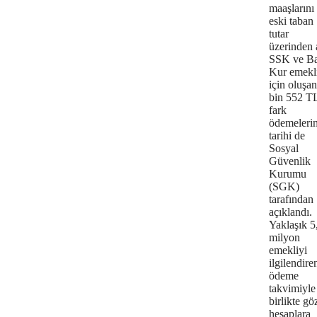
maaşlarını
eski taban
tutar
üzerinden 
SSK ve B
Kur emekli
için oluşan
bin 552 TL
fark
ödemelerin
tarihi de
Sosyal
Güvenlik
Kurumu
(SGK)
tarafından
açıklandı.
Yaklaşık 5
milyon
emekliyi
ilgilendire
ödeme
takvimiyle
birlikte gö
hesaplara