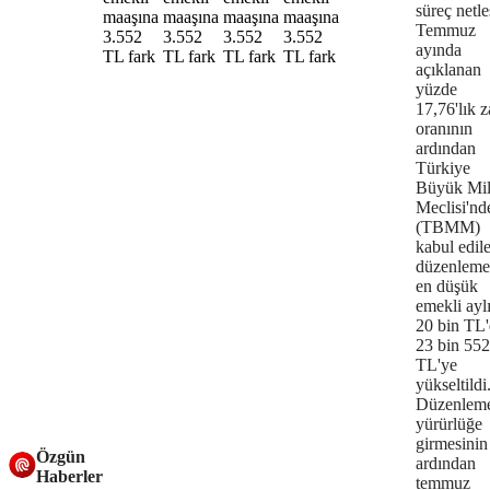
süreç netleş
Temmuz
ayında
açıklanan
yüzde
17,76'lık 
oranının
ardından
Türkiye
Büyük Mil
Meclisi'nd
(TBMM)
kabul edil
düzenleme
en düşük
emekli ayl
20 bin TL
23 bin 552
TL'ye
yükseltildi
Düzenlem
yürürlüğe
girmesinin
Özgün
ardından
Haberler
temmuz