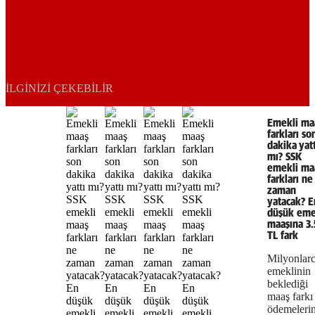
İLGINIZI ÇEKEBILIR
Emekli ma
farkları so
dakika yatt
mı? SSK
emekli ma
farkları ne
zaman
yatacak? E
düşük eme
maaşına 3.
TL fark
Milyonlar
emeklinin
beklediği
maaş farkı
ödemeleri