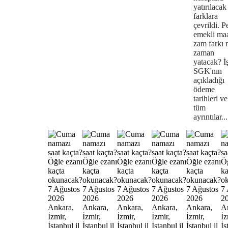
yatırılacak
farklara
çevrildi. P
emekli maa
zam farkı 
zaman
yatacak? İ
SGK'nın
açıkladığı
ödeme
tarihleri ve
tüm
ayrıntılar...