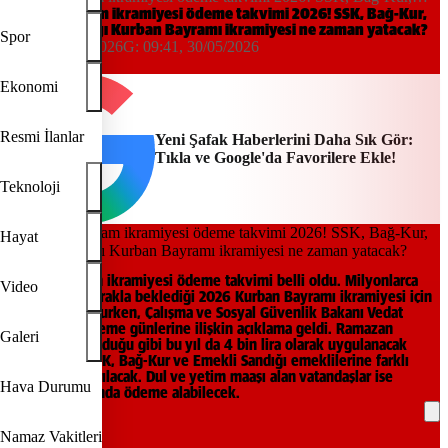
Emekli Sandığı Kurban Bayramı ikramiyesi ne zaman yatacak?
Emekli bayram ikramiyesi ödeme takvimi 2026! SSK, Bağ-Kur,
Emekli Sandığı Kurban Bayramı ikramiyesi ne zaman yatacak?
Spor
11:49, 29/05/2026
G:
09:41, 30/05/2026
Yeni Şafak
Ekonomi
Resmi İlanlar
Yeni Şafak Haberlerini Daha Sık Gör:
Tıkla ve Google'da Favorilere Ekle!
Teknoloji
Hayat
Emekli bayram ikramiyesi ödeme takvimi belli oldu. Milyonlarca
Video
vatandaşın merakla beklediği 2026 Kurban Bayramı ikramiyesi için
takvim belli olurken, Çalışma ve Sosyal Güvenlik Bakanı Vedat
Işıkhan’dan ödeme günlerine ilişkin açıklama geldi. Ramazan
Galeri
Bayramı’nda olduğu gibi bu yıl da 4 bin lira olarak uygulanacak
ikramiyeler, SSK, Bağ-Kur ve Emekli Sandığı emeklilerine farklı
tarihlerde yatırılacak. Dul ve yetim maaşı alan vatandaşlar ise
Hava Durumu
hisseleri oranında ödeme alabilecek.
Namaz Vakitleri
REKLAM