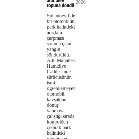
Video
a modal
araç alev
failed
2026
media
window.
topuna döndü
or
could
Sultanbeyli’de
bir otomobilin,
because
not
park halindeki
the
araçlara
be
çarpması
format
loaded,
sonucu çıkan
yangın
is
either
söndürüldü.
Adil Mahallesi
not
because
Hamidiye
Caddesi'nde
supported.
the
sürücüsünün
ismi
server
öğrenilemeyen
otomobil,
or
kavşaktan
network
dönüş
yapmaya
failed
çalıştığı sırada
kontrolden
or
çıkarak park
halindeki
because
minibüs ve