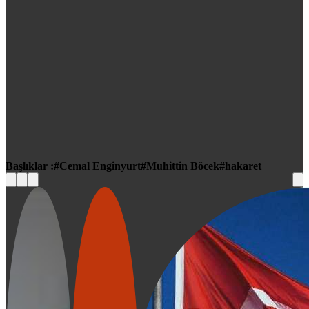
Başlıklar :
Cemal Enginyurt
Muhittin Böcek
hakaret