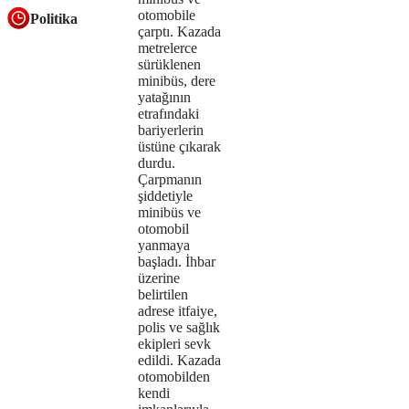
otomobile
Politika
the
çarptı. Kazada
metrelerce
format
sürüklenen
is
minibüs, dere
yatağının
not
etrafındaki
bariyerlerin
supported.
üstüne çıkarak
durdu.
Çarpmanın
şiddetiyle
minibüs ve
otomobil
yanmaya
başladı. İhbar
üzerine
belirtilen
adrese itfaiye,
polis ve sağlık
ekipleri sevk
edildi. Kazada
otomobilden
kendi