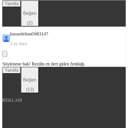
Yanıtla
Beğen
(
2
)
hasanfehmi5083147
3 ay önce
Söylenene bak! Rezilin en ileri giden fırıldağı.
Yanıtla
Beğen
(
13
)
REKLAM