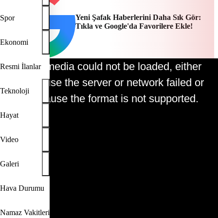
Yeni Şafak Haberlerini Daha Sık Gör:
Spor
Tıkla ve Google'da Favorilere Ekle!
Ekonomi
The media could not be loaded, either
Resmi İlanlar
This is a modal window.
because the server or network failed or
Teknoloji
because the format is not supported.
Hayat
Video
Play
Galeri
Video
Hava Durumu
Namaz Vakitleri