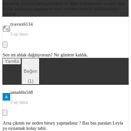
kaynaktır. Lütfen farklı görüşlere ve diğer kullanıcılara saygılı olun.
Kaba, saldırgan, aşağılayıcı veya ayrımcı ifadeler kullanmaktan
kaçının.
tyavuz6134
3 ay önce
Sen mi ahlak dağıtıyorsun? Ne günlere kaldık.
Yanıtla
Beğen
(
1
)
amaldio548
3 ay önce
Arsa çikmis ise neden birsey yapmadınız ? Bas bas paraları Leyla
ya oynamak kolay tabii.