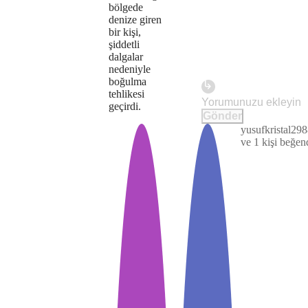
bölgede
because
denize giren
bir kişi,
the
şiddetli
dalgalar
server
nedeniyle
boğulma
or
tehlikesi
Play
geçirdi.
network
Gönder
failed
yusufkristal29
The
This is
ve 1 kişi beğen
Video
a modal
or
media
window.
because
could
the
not
format
be
is
loaded,
not
either
supported.
because