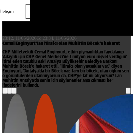
İletişim
23:12, 11/05/2026
G:
23:34, 11/05/2026
Cemal Enginyurt'tan itirafçı olan Muhittin Böcek'e hakaret
CHP Milletvekili Cemal Enginyurt, etkin pişmanlıktan faydalanıp
'Adaylık için CHP Genel Merkezi'ne 1 milyon euro rüşvet verdiğini'
itiraf eden tutuklu eski Antalya Büyükşehir Belediye Başkanı
Muhittin Böcek'e hakaret etti. "İtirafçı olan yavşaklar var." diyen
Enginyurt, "Antalya'da bir Böcek var, tam bir böcek, ulan oğlum sen
o görüntülerden utanmıyorsun da, CHP'ye laf mı atıyorsun? Lan
Muhittin Antalya’da senin için söylenenler arşa çıkmıştı be"
ifadelerini kullandı.