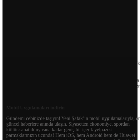
Sayfa Sonu
TR
EN
AR
FR
RU
UR
Türkiye’nin Birikimi. Uluslararası Medya Grubu.
Türkiye’nin gündemini belirleyen haber kaynağına hoş geldiniz!
Tarafsız, dinamik ve derinlemesine habercilik anlayışıyla Yeni Şafak
okuyucularına güncel gelişmelerin ötesinde bir deneyim sunuyor.
Siyaset ve ekonomiden kültür-sanat ve spor dünyasına kadar geniş
bir yelpazede sunduğu haberlerle, hem Türkiye’de hem de dünyada
neler olup bittiğini anında öğrenin. Dijital platformlarıyla her an, her
yerden en doğru bilgiye ulaşın; Yeni Şafak’la gündemi yakalayın!
Sosyal medyada bizi takip edin
Mobil Uygulamaları indirin
Gündemi cebinizde taşıyın! Yeni Şafak’ın mobil uygulamalarıyla, e
güncel haberlere anında ulaşın. Siyasetten ekonomiye, spordan
kültür-sanat dünyasına kadar geniş bir içerik yelpazesi
parmaklarınızın ucunda! Hem iOS, hem Android hem de Huawei