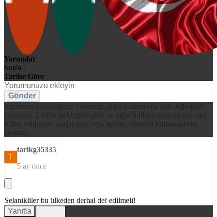
Yorumlar
Sırala :
Tarihe Göre
Gönder
Sitemizde paylaştığınız yorumlar, diğer kullanıcılar için değerli bir
kaynaktır. Lütfen farklı görüşlere ve diğer kullanıcılara saygılı olun.
Kaba, saldırgan, aşağılayıcı veya ayrımcı ifadeler kullanmaktan
kaçının.
tarikg35335
5 ay önce
Selanikliler bu ülkeden derhal def edilmeli!
Yanıtla