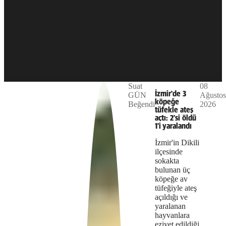
not
supported.
Play
Suat
08
The
This is
İzmir'de 3
GÜN
Ağustos
Video
a modal
köpeğe
Beğendi
2026
media
window.
tüfekle ateş
açtı: 2'si öldü
could
1'i yaralandı
not
İzmir'in Dikili
ilçesinde
be
sokakta
bulunan üç
loaded,
köpeğe av
either
tüfeğiyle ateş
açıldığı ve
because
yaralanan
hayvanlara
the
eziyet edildiği