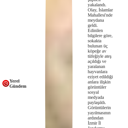
yakalandı.
Olay, İslamlar
Mahallesi'nde
meydana
geldi.
Edinilen
bilgilere göre,
sokakta
bulunan üç
köpeğe av
tüfeğiyle ateş
açıldığı ve
yaralanan
hayvanlara
eziyet edildiği
Yerel
anlara ilişkin
Gündem
görüntüler
sosyal
medyada
paylaşıldı.
Görüntülerin
yayılmasının
ardından
İzmir İl