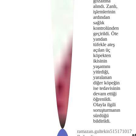
gözaltına
alındı. Zanlı,
işlemlerinin
ardından
sağlık
kontrolünden
geçirildi. Öte
yandan
tüfekle ateş
açılan üç
köpekten
ikisinin
yaşamını
yitirdiği,
yaralanan
diğer köpeğin
ise tedavisinin
devam ettiği
öğrenildi.
Olayla ilgili
soruşturmanın
sürdüğü
Play
bildirildi.
ramazan.gultekin515171017
The
This is