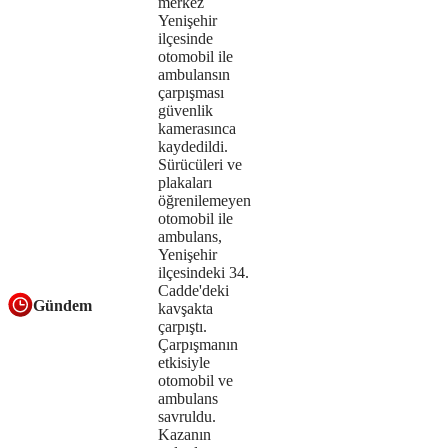
merkez
be
Yenişehir
ilçesinde
loaded,
otomobil ile
either
ambulansın
çarpışması
because
güvenlik
kamerasınca
the
kaydedildi.
Sürücüleri ve
server
plakaları
öğrenilemeyen
or
otomobil ile
ambulans,
network
Yenişehir
failed
ilçesindeki 34.
Cadde'deki
Gündem
or
kavşakta
çarpıştı.
because
Çarpışmanın
etkisiyle
the
otomobil ve
ambulans
format
savruldu.
Kazanın
is