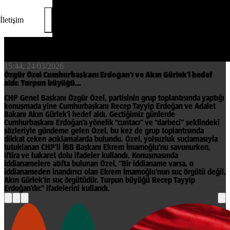
İletişim
15:44, 24/03/2026
Özgür Özel Cumhurbaşkanı Erdoğan'ı ve Akın Gürlek'i hedef
aldı: Turpun büyüğü...
CHP Genel Başkanı Özgür Özel, partisinin grup toplantısında yaptığı
konuşmada yine Cumhurbaşkanı Recep Tayyip Erdoğan ve Adalet
Bakanı Akın Gürlek’i hedef aldı. Geçtiğimiz günlerde
Cumhurbaşkanı Erdoğan’a yönelik “cuntacı” ve “darbeci” şeklindeki
sözleriyle gündeme gelen Özel, bu kez de grup toplantısında
dikkat çeken açıklamalarda bulundu. Özel, yolsuzluk suçlamasıyla
tutuklanan CHP'li İBB Başkanı Ekrem İmamoğlu’nu savunurken,
iftira ve hakaret dolu ifadeler kullandı. Konuşmasında
iddianamelere atıfta bulunan Özel, “Bir iddianame varsa, o
iddianameden inandırıcı olan Ekrem İmamoğlu’nun suç örgütü değil,
Akın Gürlek’in suç örgütüdür. Turpun büyüğü Recep Tayyip
Erdoğan’dır.” ifadelerini kullandı.