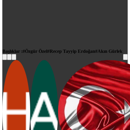
Başlıklar :
Özgür Özel
Recep Tayyip Erdoğan
Akın Gürlek