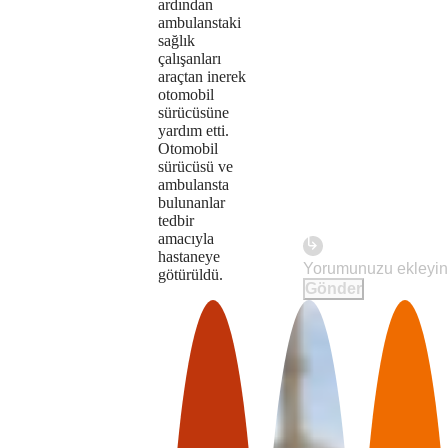
ardından
not
ambulanstaki
sağlık
supported.
çalışanları
araçtan inerek
otomobil
sürücüsüne
yardım etti.
Otomobil
sürücüsü ve
ambulansta
bulunanlar
tedbir
amacıyla
hastaneye
Play
götürüldü.
Gönder
The
This is
Video
a modal
media
window.
could
not