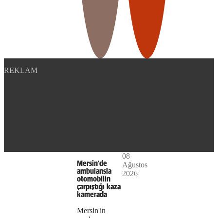
format
is
not
supported.
REKLAM
Play
08
The
This is
Mersin'de
Ağustos
Video
a modal
ambulansla
2026
media
window.
otomobilin
çarpıştığı kaza
could
kamerada
not
Mersin'in