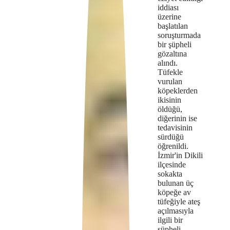
iddiası
server
üzerine
başlatılan
or
soruşturmada
bir şüpheli
network
gözaltına
failed
alındı.
Tüfekle
or
vurulan
köpeklerden
because
ikisinin
öldüğü,
the
diğerinin ise
tedavisinin
format
sürdüğü
öğrenildi.
is
İzmir'in Dikili
not
ilçesinde
sokakta
supported.
bulunan üç
köpeğe av
tüfeğiyle ateş
açılmasıyla
ilgili bir
şüpheli