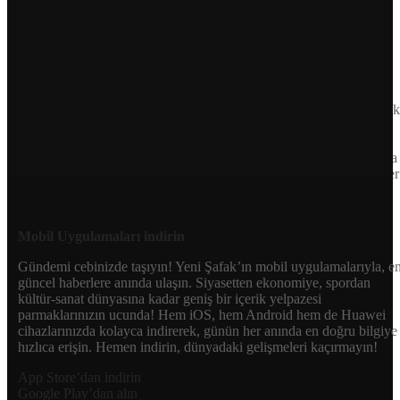
Sayfa Sonu
TR
EN
AR
FR
RU
UR
Türkiye’nin Birikimi. Uluslararası Medya Grubu.
Türkiye’nin gündemini belirleyen haber kaynağına hoş geldiniz!
Tarafsız, dinamik ve derinlemesine habercilik anlayışıyla Yeni Şafak
okuyucularına güncel gelişmelerin ötesinde bir deneyim sunuyor.
Siyaset ve ekonomiden kültür-sanat ve spor dünyasına kadar geniş
bir yelpazede sunduğu haberlerle, hem Türkiye’de hem de dünyada
neler olup bittiğini anında öğrenin. Dijital platformlarıyla her an, her
yerden en doğru bilgiye ulaşın; Yeni Şafak’la gündemi yakalayın!
Sosyal medyada bizi takip edin
Mobil Uygulamaları indirin
Gündemi cebinizde taşıyın! Yeni Şafak’ın mobil uygulamalarıyla, e
güncel haberlere anında ulaşın. Siyasetten ekonomiye, spordan
kültür-sanat dünyasına kadar geniş bir içerik yelpazesi
parmaklarınızın ucunda! Hem iOS, hem Android hem de Huawei
cihazlarınızda kolayca indirerek, günün her anında en doğru bilgiye
hızlıca erişin. Hemen indirin, dünyadaki gelişmeleri kaçırmayın!
App Store’dan indirin
Google Play’dan alın