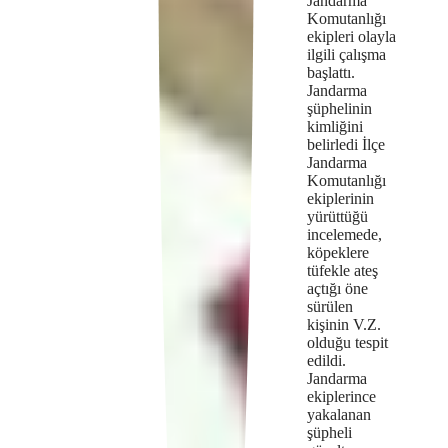
Jandarma
Komutanlığı
ekipleri olayla
ilgili çalışma
başlattı.
Jandarma
şüphelinin
kimliğini
belirledi İlçe
Jandarma
Komutanlığı
ekiplerinin
yürüttüğü
incelemede,
köpeklere
tüfekle ateş
açtığı öne
sürülen
kişinin V.Z.
olduğu tespit
edildi.
Jandarma
ekiplerince
yakalanan
şüpheli