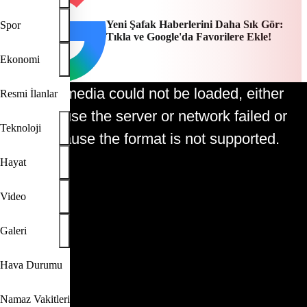
Yeni Şafak Haberlerini Daha Sık Gör:
Spor
Tıkla ve Google'da Favorilere Ekle!
Ekonomi
The media could not be loaded, either
Resmi İlanlar
This is a modal window.
because the server or network failed or
Teknoloji
because the format is not supported.
Hayat
Video
Play
Galeri
Video
Hava Durumu
Namaz Vakitleri