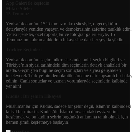
App Galeri ile keşfedin
Mikro Siteler
15 Temmuz
Yenisafak.com’un 15 Temmuz mikro sitesiyle, o geceyi tüm
detaylarıyla yeniden yaşayın ve demokrasinin zaferine tanıklık edin.
Video içerikler, özel röportajlar ve fotoğraf galerileriyle, 15
Temmuz’un kahramanlık dolu hikayesine dair her şeyi keşfedin.
Türkiye Seçimleri
Yenisafak.com’un seçim mikro sitesinde, anlık seçim bilgileri ve
Türkiye’nin siyasi tarihindeki tüm seçimlerin detaylı analizleri bir
arada. Geçmişten bugüne seçim sonuçları ve siyasi gelişmeleri
inceleyerek Türkiye’nin demokratik sürecine dair kapsamlı bir bakış
edinin. Canlı sonuçlar ve uzman yorumlarıyla seçimlerin kalbinde
yer alın!
Kudüs : Bir şehrin Hikayesi
Müslümanlar için Kudüs, sadece bir şehir değil, İslam’ın kalbindeki
kutsal bir mirastır. Kudüs’ün İslam dünyasındaki eşsiz yerini
keşfetmek ve bu kadim şehrin bugünkü anlamına tanık olmak için
hemen şimdi keşfetmeye başlayın!