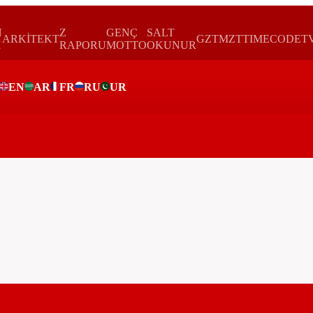
N
Z
GENÇ
SALT
ARKİTEKT
GZTMZT
TIMECODE
T
H
RAPORU
MOTTO
OKUNUR
EN
AR
FR
RU
UR
ar