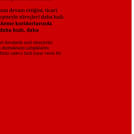
ın devam ettiğini, ticari
şmeyle süreçleri daha hızlı
hkeme koridorlarında
daha hızlı, daha