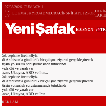
07/08/2026, CUMA
03:11
GZT
DERİ
LOKMA
SKYROAD
MECRA
CİNS
NİHAYET
ZPOR
TV
TARI
EDİSYON
:
TR
Bugün
Spor
Ekonomi
Gündem
Resmi İlanlar
Galeri
Video
Yazarl
Çok cephane üretmeliyiz
rabistan’a günübirlik bir çalışma ziyareti gerçekleştirecek
işsin yolsuzluk soruşturmasında tutuklandı
ıda ölü ve yaralı var
Gazze, Ukrayna, ABD ve İran...
Çok cephane üretmeliyiz
rabistan’a günübirlik bir çalışma ziyareti gerçekleştirecek
işsin yolsuzluk soruşturmasında tutuklandı
ıda ölü ve yaralı var
Gazze, Ukrayna, ABD ve İran...
REKLAM