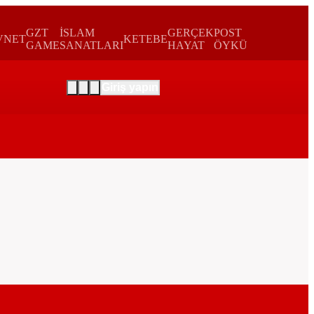
GZT
İSLAM
GERÇEK
POST
VNET
KETEBE
GAME
SANATLARI
HAYAT
ÖYKÜ
Giriş yapın