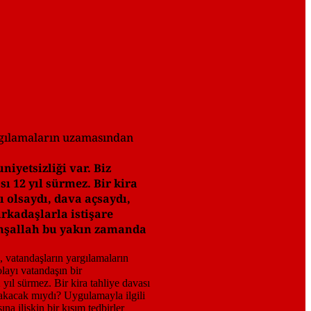
argılamaların uzamasından
iyetsizliği var. Biz
ı 12 yıl sürmez. Bir kira
 olsaydı, dava açsaydı,
arkadaşlarla istişare
. İnşallah bu yakın zamanda