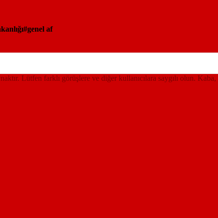
akanlığı
genel af
ynaktır. Lütfen farklı görüşlere ve diğer kullanıcılara saygılı olun. Kaba,