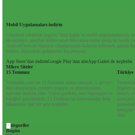
kültür-sanat ve spor dünyasına kadar geniş bir yelpazede sunduğu 
olup bittiğini anında öğrenin. Dijital platformlarıyla her an, her yer
gündemi yakalayın!
Mobil Uygulamaları indirin
Gündemi cebinizde taşıyın! Yeni Şafak’ın mobil uygulamalarıyla, en
ekonomiye, spordan kültür-sanat dünyasına kadar geniş bir içerik 
Android hem de Huawei cihazlarınızda kolayca indirerek, günün her
indirin, dünyadaki gelişmeleri kaçırmayın!
App Store’dan indirin
Google Play’dan alın
App Galeri ile keşfedin
Mikro Siteler
15 Temmuz
Türkiye 
Yenisafak.com’un 15 Temmuz mikro sitesiyle, o geceyi
Yenisafak
tüm detaylarıyla yeniden yaşayın ve demokrasinin
bilgileri
zaferine tanıklık edin. Video içerikler, özel röportajlar ve
detaylı a
fotoğraf galerileriyle, 15 Temmuz’un kahramanlık dolu
sonuçları
hikayesine dair her şeyi keşfedin.
demokrati
sonuçlar 
alın!
Kategoriler
Bugün