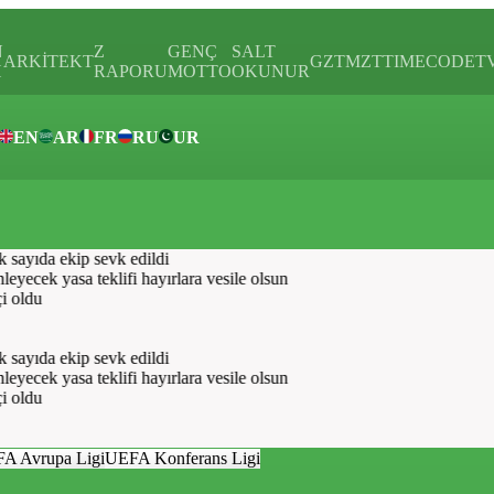
N
Z
GENÇ
SALT
ARKİTEKT
GZTMZT
TIMECODE
T
H
RAPORU
MOTTO
OKUNUR
EN
AR
FR
RU
UR
ar
sayıda ekip sevk edildi
ecek yasa teklifi hayırlara vesile olsun
oldu
sayıda ekip sevk edildi
ecek yasa teklifi hayırlara vesile olsun
oldu
A Avrupa Ligi
UEFA Konferans Ligi