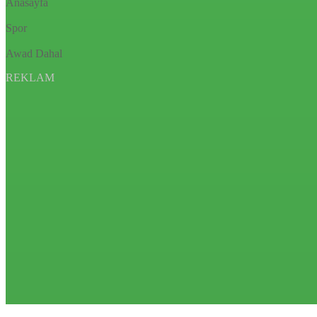
Anasayfa
Spor
Awad Dahal
REKLAM