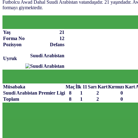
Futbolcu Awad Dahal Suudi Arabistan vatandaşıdır. 21 yaşındadır. 
formayı giymektedir.
Yaş
21
Forma No
12
Pozisyon
Defans
Suudi Arabistan
Uyruk
Müsabaka
Maç
İlk 11
Sarı Kart
Kırmızı Kart
A
Suudi Arabistan Premier Ligi
8
1
2
0
Toplam
8
1
2
0
Sayfa Sonu
TR
EN
AR
FR
RU
UR
Türkiye’nin Birikimi. Uluslararası Medya Grubu.
Türkiye’nin gündemini belirleyen haber kaynağına hoş geldiniz! Tar
anlayışıyla Yeni Şafak, okuyucularına güncel gelişmelerin ötesinde