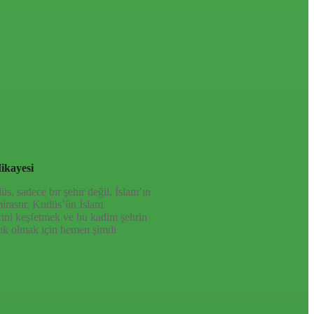
ikayesi
, sadece bir şehir değil, İslam’ın
mirastır. Kudüs’ün İslam
rini keşfetmek ve bu kadim şehrin
ık olmak için hemen şimdi