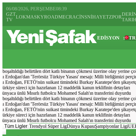
06/08/2026, PERŞEMBE
08:39
GZT
DERİ
LOKMA
SKYROAD
MECRA
CİNS
NİHAYET
ZPOR
TV
TARI
EDİSYON
:
TR
Bugün
Spor
Ekonomi
Gündem
Resmi İlanlar
Galeri
Video
Yazarl
şaltıldığı belirtilen dört katlı binanın çökmesi üzerine olay yerine çok 
rdoğan'dan 'Terörsüz Türkiye Yasası' mesajı: Milli birliğimizi perçinley
Erdoğan, FETÖ'nün suikast timindeki Burkay Karatepe'den şikayetçi 
ürkiye süreci için hazırlanan 12 maddelik kanun teklifinin detayları
ünyaca ünlü Mısırlı futbolcu Mohamed Salah'ın transferini duyurdu
şaltıldığı belirtilen dört katlı binanın çökmesi üzerine olay yerine çok 
rdoğan'dan 'Terörsüz Türkiye Yasası' mesajı: Milli birliğimizi perçinley
Erdoğan, FETÖ'nün suikast timindeki Burkay Karatepe'den şikayetçi 
ürkiye süreci için hazırlanan 12 maddelik kanun teklifinin detayları
ünyaca ünlü Mısırlı futbolcu Mohamed Salah'ın transferini duyurdu
Tüm Ligler
Trendyol Süper Lig
Dünya Kupası
Şampiyonlar Ligi
UEF