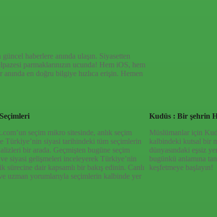
haberlerle, hem Türkiye’de hem de dünyada neler
den en doğru bilgiye ulaşın; Yeni Şafak’la
 güncel haberlere anında ulaşın. Siyasetten
yelpazesi parmaklarınızın ucunda! Hem iOS, hem
 anında en doğru bilgiye hızlıca erişin. Hemen
Seçimleri
Kudüs : Bir şehrin H
.com’un seçim mikro sitesinde, anlık seçim
Müslümanlar için Kudüs
 ve Türkiye’nin siyasi tarihindeki tüm seçimlerin
kalbindeki kutsal bir 
nalizleri bir arada. Geçmişten bugüne seçim
dünyasındaki eşsiz ye
 ve siyasi gelişmeleri inceleyerek Türkiye’nin
bugünkü anlamına tan
k sürecine dair kapsamlı bir bakış edinin. Canlı
keşfetmeye başlayın!
ve uzman yorumlarıyla seçimlerin kalbinde yer