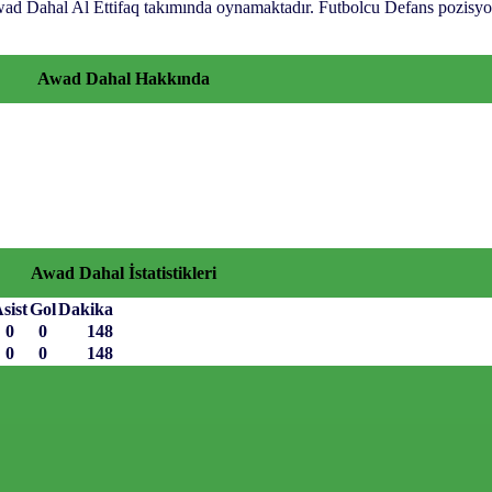
Awad Dahal Al Ettifaq takımında oynamaktadır. Futbolcu Defans pozis
Awad Dahal Hakkında
Awad Dahal İstatistikleri
sist
Gol
Dakika
0
0
148
0
0
148
afsız, dinamik ve derinlemesine habercilik
 bir deneyim sunuyor. Siyaset ve ekonomiden