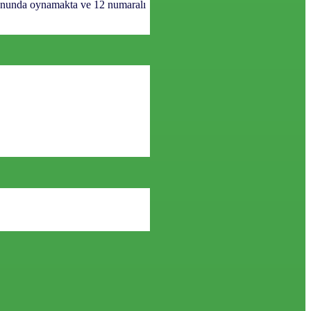
yonunda oynamakta ve 12 numaralı
Sosyal medyada bizi takip edin