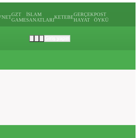
GZT
İSLAM
GERÇEK
POST
VNET
KETEBE
GAME
SANATLARI
HAYAT
ÖYKÜ
Giriş yapın