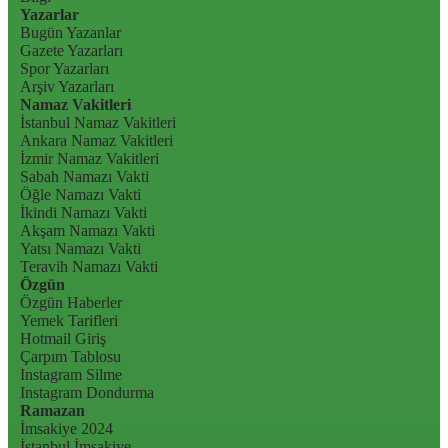
Yazarlar
Bugün Yazanlar
Gazete Yazarları
Spor Yazarları
Arşiv Yazarları
Namaz Vakitleri
İstanbul Namaz Vakitleri
Ankara Namaz Vakitleri
İzmir Namaz Vakitleri
Sabah Namazı Vakti
Öğle Namazı Vakti
İkindi Namazı Vakti
Akşam Namazı Vakti
Yatsı Namazı Vakti
Teravih Namazı Vakti
Özgün
Özgün Haberler
Yemek Tarifleri
Hotmail Giriş
Çarpım Tablosu
Instagram Silme
Instagram Dondurma
Ramazan
İmsakiye 2024
İstanbul İmsakiye