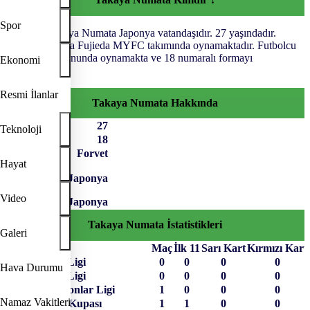
Spor
Futbolcu Takaya Numata Japonya vatandaşıdır. 27 yaşındadır.
Takaya Numata Fujieda MYFC takımında oynamaktadır. Futbolcu
Forvet pozisyonunda oynamakta ve 18 numaralı formayı
Ekonomi
giymektedir.
Resmi İlanlar
Takaya Numata Hakkında
Yaş
27
Teknoloji
Forma No
18
Pozisyon
Forvet
Hayat
Japonya
Uyruk
Video
Takaya Numata İstatistikleri
Galeri
Müsabaka
Maç
İlk 11
Sarı Kart
Kırmızı Kart
Japonya J-2 Ligi
0
0
0
0
Hava Durumu
Japonya J-1 Ligi
0
0
0
0
AFC Şampiyonlar Ligi
1
0
0
0
Namaz Vakitleri
Japonya Lig Kupası
1
1
0
0