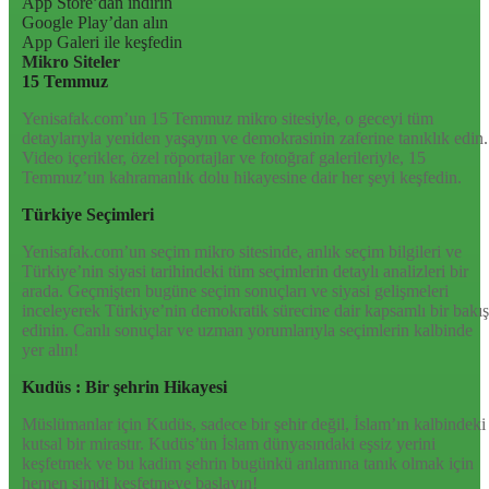
App Store’dan indirin
Google Play’dan alın
App Galeri ile keşfedin
Mikro Siteler
15 Temmuz
Yenisafak.com’un 15 Temmuz mikro sitesiyle, o geceyi tüm
detaylarıyla yeniden yaşayın ve demokrasinin zaferine tanıklık edin.
Video içerikler, özel röportajlar ve fotoğraf galerileriyle, 15
Temmuz’un kahramanlık dolu hikayesine dair her şeyi keşfedin.
Türkiye Seçimleri
Yenisafak.com’un seçim mikro sitesinde, anlık seçim bilgileri ve
Türkiye’nin siyasi tarihindeki tüm seçimlerin detaylı analizleri bir
arada. Geçmişten bugüne seçim sonuçları ve siyasi gelişmeleri
inceleyerek Türkiye’nin demokratik sürecine dair kapsamlı bir bakış
edinin. Canlı sonuçlar ve uzman yorumlarıyla seçimlerin kalbinde
yer alın!
Kudüs : Bir şehrin Hikayesi
Müslümanlar için Kudüs, sadece bir şehir değil, İslam’ın kalbindeki
kutsal bir mirastır. Kudüs’ün İslam dünyasındaki eşsiz yerini
keşfetmek ve bu kadim şehrin bugünkü anlamına tanık olmak için
hemen şimdi keşfetmeye başlayın!