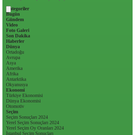
Kategoriler
Bugün
Gündem
Video
Foto Galeri
Son Dakika
Haberler
Dünya
Ortadoğu
Avrupa
Asya
Amerika
Afrika
Antarktika
Okyanusya
Ekonomi
Türkiye Ekonomisi
Dünya Ekonomisi
Otomotiv
Seçim
Seçim Sonuçları 2024
Yerel Seçim Sonuçları 2024
Yerel Seçim Oy Oranları 2024
İstanbul Seçim Sonuçları