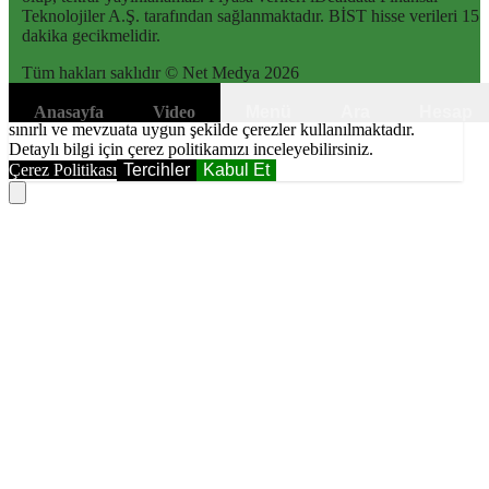
Teknolojiler A.Ş. tarafından sağlanmaktadır. BİST hisse verileri 15
dakika gecikmelidir.
Tüm hakları saklıdır © Net Medya
2026
6698 sayılı Kişisel Verilerin Korunması Kanunundaki amaçlar ile
Anasayfa
Video
Menü
Ara
Hesap
sınırlı ve mevzuata uygun şekilde çerezler kullanılmaktadır.
Detaylı bilgi için çerez politikamızı inceleyebilirsiniz.
Çerez Politikası
Tercihler
Kabul Et