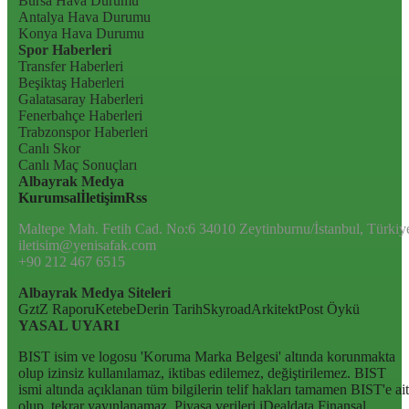
Bursa Hava Durumu
Antalya Hava Durumu
Konya Hava Durumu
Spor Haberleri
Transfer Haberleri
Beşiktaş Haberleri
Galatasaray Haberleri
Fenerbahçe Haberleri
Trabzonspor Haberleri
Canlı Skor
Canlı Maç Sonuçları
Albayrak Medya
Kurumsal
İletişim
Rss
Maltepe Mah. Fetih Cad. No:6 34010 Zeytinburnu/İstanbul, Türkiy
iletisim@yenisafak.com
+90 212 467 6515
Albayrak Medya Siteleri
Gzt
Z Raporu
Ketebe
Derin Tarih
Skyroad
Arkitekt
Post Öykü
YASAL UYARI
BIST isim ve logosu 'Koruma Marka Belgesi' altında korunmakta
olup izinsiz kullanılamaz, iktibas edilemez, değiştirilemez. BIST
ismi altında açıklanan tüm bilgilerin telif hakları tamamen BIST'e ait
olup, tekrar yayınlanamaz. Piyasa verileri iDealdata Finansal