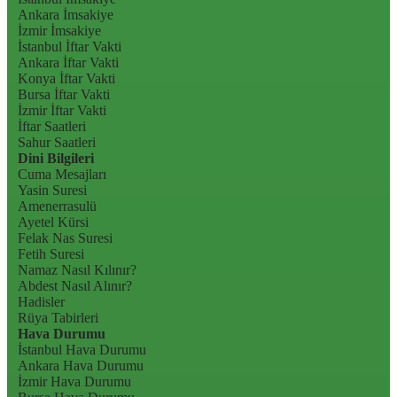
Ankara İmsakiye
İzmir İmsakiye
İstanbul İftar Vakti
Ankara İftar Vakti
Konya İftar Vakti
Bursa İftar Vakti
İzmir İftar Vakti
İftar Saatleri
Sahur Saatleri
Dini Bilgileri
Cuma Mesajları
Yasin Suresi
Amenerrasulü
Ayetel Kürsi
Felak Nas Suresi
Fetih Suresi
Namaz Nasıl Kılınır?
Abdest Nasıl Alınır?
Hadisler
Rüya Tabirleri
Hava Durumu
İstanbul Hava Durumu
Ankara Hava Durumu
İzmir Hava Durumu