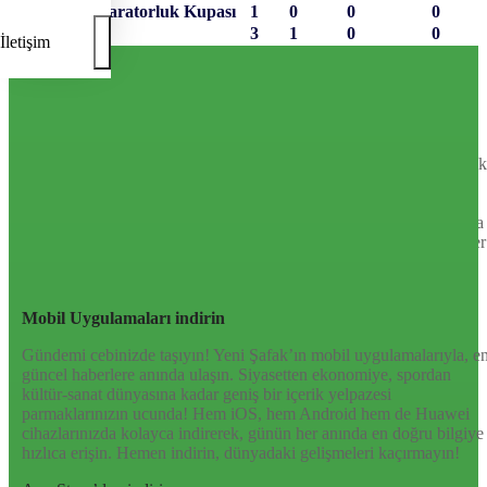
Japonya İmparatorluk Kupası
1
0
0
0
Toplam
3
1
0
0
İletişim
Sayfa Sonu
TR
EN
AR
FR
RU
UR
Türkiye’nin Birikimi. Uluslararası Medya Grubu.
Türkiye’nin gündemini belirleyen haber kaynağına hoş geldiniz!
Tarafsız, dinamik ve derinlemesine habercilik anlayışıyla Yeni Şafak
okuyucularına güncel gelişmelerin ötesinde bir deneyim sunuyor.
Siyaset ve ekonomiden kültür-sanat ve spor dünyasına kadar geniş
bir yelpazede sunduğu haberlerle, hem Türkiye’de hem de dünyada
neler olup bittiğini anında öğrenin. Dijital platformlarıyla her an, her
yerden en doğru bilgiye ulaşın; Yeni Şafak’la gündemi yakalayın!
Sosyal medyada bizi takip edin
Mobil Uygulamaları indirin
Gündemi cebinizde taşıyın! Yeni Şafak’ın mobil uygulamalarıyla, e
güncel haberlere anında ulaşın. Siyasetten ekonomiye, spordan
kültür-sanat dünyasına kadar geniş bir içerik yelpazesi
parmaklarınızın ucunda! Hem iOS, hem Android hem de Huawei
cihazlarınızda kolayca indirerek, günün her anında en doğru bilgiye
hızlıca erişin. Hemen indirin, dünyadaki gelişmeleri kaçırmayın!