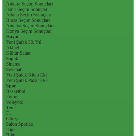
Ankara Seçim Sonuçları
İzmir Seçim Sonuçları
Adana Seçim Sonuçları
Bursa Seçim Sonuçları
Antalya Seçim Sonuçları
Konya Seçim Sonuçları
Hayat
Yeni Şafak 30. Yıl
Aktüel
Kültür Sanat
Sağlık
Sinema
Seyahat
Yeni Şafak Kitap Eki
Yeni Şafak Pazar Eki
Spor
Basketbol
Futbol
Voleybol
Tenis
F1
Güreş
Salon Sporları
Diğer
Bilgi