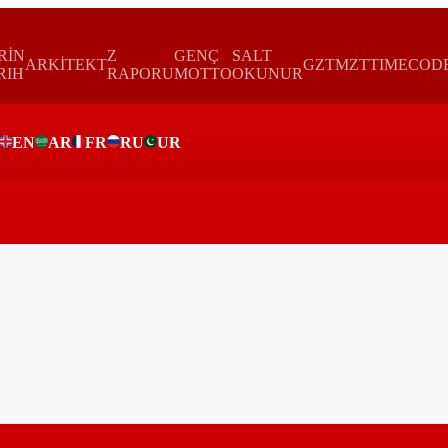
RİN
Z
GENÇ
SALT
ARKİTEKT
GZTMZT
TIMECOD
RIH
RAPORU
MOTTO
OKUNUR
EN
AR
FR
RU
UR
ar