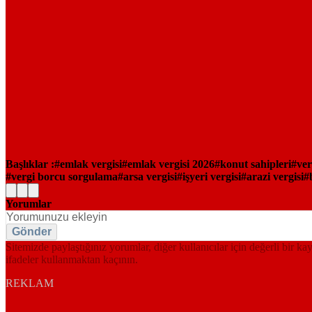
Başlıklar :
emlak vergisi
emlak vergisi 2026
konut sahipleri
ver
vergi borcu sorgulama
arsa vergisi
işyeri vergisi
arazi vergisi
Yorumlar
Gönder
Sitemizde paylaştığınız yorumlar, diğer kullanıcılar için değerli bir ka
ifadeler kullanmaktan kaçının.
REKLAM