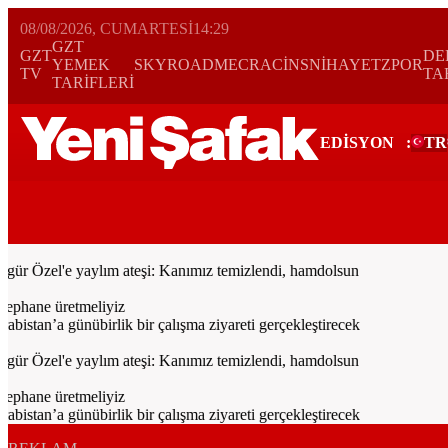
08/08/2026, CUMARTESI
14:29
GZT
GZT
DE
YEMEK
SKYROAD
MECRA
CİNS
NİHAYET
ZPOR
TV
TA
TARİFLERİ
EDİSYON
:
TR
Bugün
Spor
Ekonomi
Gündem
Resmi İlanlar
Galeri
Video
Yazarl
r Özel'e yaylım ateşi: Kanımız temizlendi, hamdolsun
ephane üretmeliyiz
tan’a günübirlik bir çalışma ziyareti gerçekleştirecek
r Özel'e yaylım ateşi: Kanımız temizlendi, hamdolsun
ephane üretmeliyiz
tan’a günübirlik bir çalışma ziyareti gerçekleştirecek