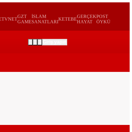
GZT
İSLAM
GERÇEK
POST
E
TVNET
KETEBE
GAME
SANATLARI
HAYAT
ÖYKÜ
Giriş yapın