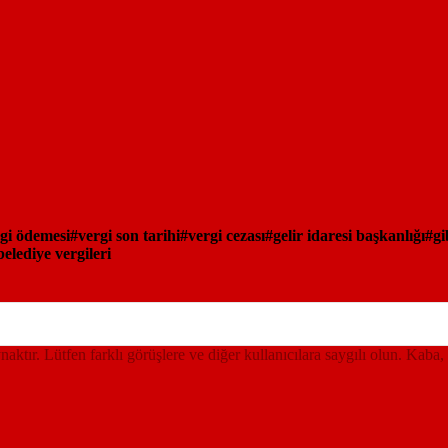
gi ödemesi
vergi son tarihi
vergi cezası
gelir idaresi başkanlığı
gi
belediye vergileri
ynaktır. Lütfen farklı görüşlere ve diğer kullanıcılara saygılı olun. Kaba,