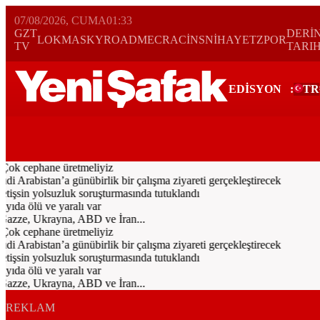
07/08/2026, CUMA
01:33
GZT
DERİ
LOKMA
SKYROAD
MECRA
CİNS
NİHAYET
ZPOR
TV
TARI
EDİSYON
:
TR
Bugün
Spor
Ekonomi
Gündem
Resmi İlanlar
Galeri
Video
Yazarl
Çok cephane üretmeliyiz
rabistan’a günübirlik bir çalışma ziyareti gerçekleştirecek
işsin yolsuzluk soruşturmasında tutuklandı
ıda ölü ve yaralı var
Gazze, Ukrayna, ABD ve İran...
Çok cephane üretmeliyiz
rabistan’a günübirlik bir çalışma ziyareti gerçekleştirecek
işsin yolsuzluk soruşturmasında tutuklandı
ıda ölü ve yaralı var
Gazze, Ukrayna, ABD ve İran...
REKLAM