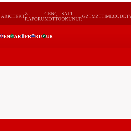
N
Z
GENÇ
SALT
ARKİTEKT
GZTMZT
TIMECODE
T
H
RAPORU
MOTTO
OKUNUR
EN
AR
FR
RU
UR
ar