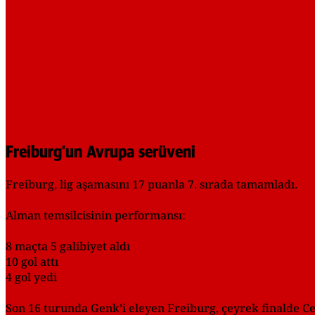
Freiburg’un Avrupa serüveni
Freiburg, lig aşamasını 17 puanla 7. sırada tamamladı.
Alman temsilcisinin performansı:
8 maçta 5 galibiyet aldı
10 gol attı
4 gol yedi
Son 16 turunda Genk’i eleyen Freiburg, çeyrek finalde Cel