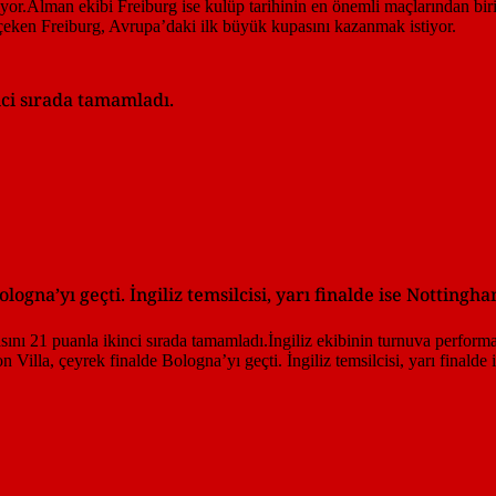
nci sırada tamamladı.
logna’yı geçti. İngiliz temsilcisi, yarı finalde ise Nottingha