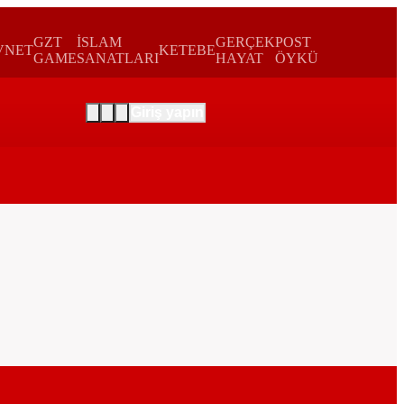
GZT
İSLAM
GERÇEK
POST
VNET
KETEBE
GAME
SANATLARI
HAYAT
ÖYKÜ
Giriş yapın