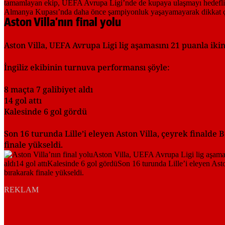
Aston Villa’nın final yolu
Aston Villa, UEFA Avrupa Ligi lig aşamasını 21 puanla iki
İngiliz ekibinin turnuva performansı şöyle:
8 maçta 7 galibiyet aldı
14 gol attı
Kalesinde 6 gol gördü
Son 16 turunda Lille’i eleyen Aston Villa, çeyrek finalde Bo
finale yükseldi.
REKLAM