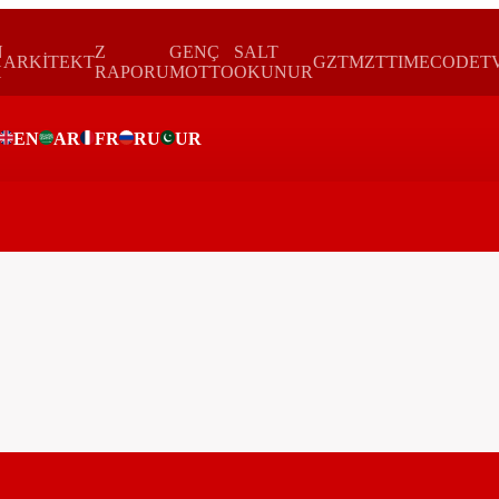
N
Z
GENÇ
SALT
ARKİTEKT
GZTMZT
TIMECODE
T
H
RAPORU
MOTTO
OKUNUR
EN
AR
FR
RU
UR
ar