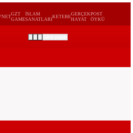
GZT
İSLAM
GERÇEK
POST
VNET
KETEBE
GAME
SANATLARI
HAYAT
ÖYKÜ
Giriş yapın