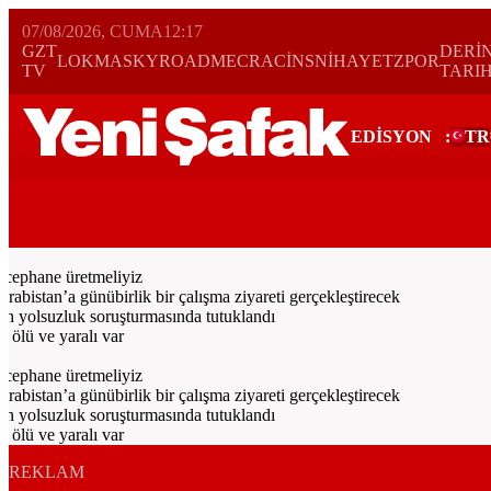
07/08/2026, CUMA
12:17
GZT
DERİ
LOKMA
SKYROAD
MECRA
CİNS
NİHAYET
ZPOR
TV
TARI
EDİSYON
:
TR
Bugün
Spor
Ekonomi
Gündem
Resmi İlanlar
Galeri
Video
Yazarl
ephane üretmeliyiz
tan’a günübirlik bir çalışma ziyareti gerçekleştirecek
 yolsuzluk soruşturmasında tutuklandı
lü ve yaralı var
ephane üretmeliyiz
tan’a günübirlik bir çalışma ziyareti gerçekleştirecek
 yolsuzluk soruşturmasında tutuklandı
lü ve yaralı var
REKLAM