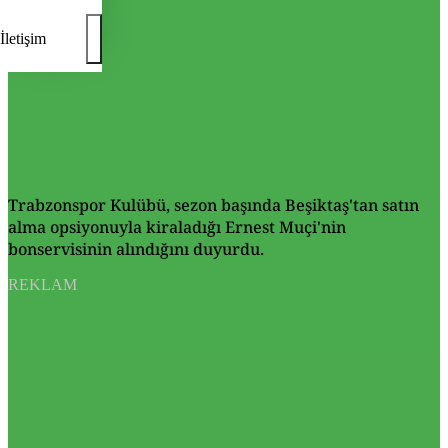
İletişim
Trabzonspor Kulübü, sezon başında Beşiktaş'tan satın
alma opsiyonuyla kiraladığı Ernest Muçi'nin
bonservisinin alındığını duyurdu.
REKLAM