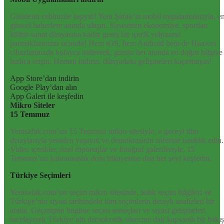
Gündemi cebinizde taşıyın! Yeni Şafak’ın mobil uygulamalarıyla, e
güncel haberlere anında ulaşın. Siyasetten ekonomiye, spordan
kültür-sanat dünyasına kadar geniş bir içerik yelpazesi
parmaklarınızın ucunda! Hem iOS, hem Android hem de Huawei
cihazlarınızda kolayca indirerek, günün her anında en doğru bilgiye
hızlıca erişin. Hemen indirin, dünyadaki gelişmeleri kaçırmayın!
App Store’dan indirin
Google Play’dan alın
App Galeri ile keşfedin
Mikro Siteler
15 Temmuz
Yenisafak.com’un 15 Temmuz mikro sitesiyle, o geceyi tüm
detaylarıyla yeniden yaşayın ve demokrasinin zaferine tanıklık edin.
Video içerikler, özel röportajlar ve fotoğraf galerileriyle, 15
Temmuz’un kahramanlık dolu hikayesine dair her şeyi keşfedin.
Türkiye Seçimleri
Yenisafak.com’un seçim mikro sitesinde, anlık seçim bilgileri ve
Türkiye’nin siyasi tarihindeki tüm seçimlerin detaylı analizleri bir
arada. Geçmişten bugüne seçim sonuçları ve siyasi gelişmeleri
inceleyerek Türkiye’nin demokratik sürecine dair kapsamlı bir bakış