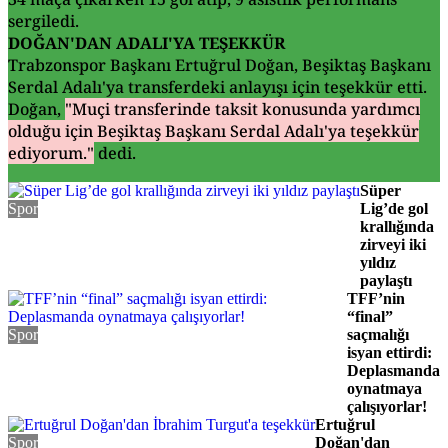
sergiledi.
DOĞAN'DAN ADALI'YA TEŞEKKÜR
Trabzonspor Başkanı Ertuğrul Doğan, Beşiktaş Başkanı
Serdal Adalı'ya transferdeki anlayışı için teşekkür etti.
Doğan,
"Muçi transferinde taksit konusunda yardımcı
olduğu için Beşiktaş Başkanı Serdal Adalı'ya teşekkür
ediyorum."
dedi.
Süper
Spor
Lig’de gol
krallığında
zirveyi iki
yıldız
paylaştı
TFF’nin
“final”
Spor
saçmalığı
isyan ettirdi:
Deplasmanda
oynatmaya
çalışıyorlar!
Ertuğrul
Spor
Doğan'dan