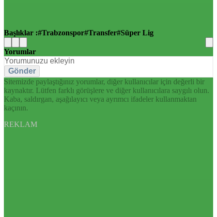
Başlıklar :
Trabzonspor
Transfer
Süper Lig
Yorumlar
Gönder
Sitemizde paylaştığınız yorumlar, diğer kullanıcılar için değerli bir
kaynaktır. Lütfen farklı görüşlere ve diğer kullanıcılara saygılı olun.
Kaba, saldırgan, aşağılayıcı veya ayrımcı ifadeler kullanmaktan
kaçının.
REKLAM