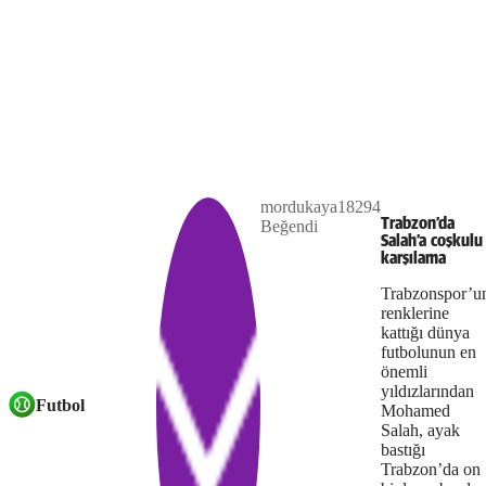
Play
mordukaya18294
The
This is
Trabzon’da
Beğendi
Video
a modal
Salah’a coşkulu
media
window.
karşılama
could
Trabzonspor’u
renklerine
not
kattığı dünya
futbolunun en
be
önemli
loaded,
yıldızlarından
Futbol
Mohamed
either
Salah, ayak
bastığı
because
Trabzon’da on