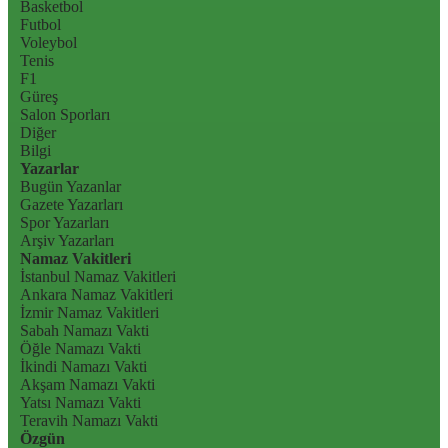
Basketbol
Futbol
Voleybol
Tenis
F1
Güreş
Salon Sporları
Diğer
Bilgi
Yazarlar
Bugün Yazanlar
Gazete Yazarları
Spor Yazarları
Arşiv Yazarları
Namaz Vakitleri
İstanbul Namaz Vakitleri
Ankara Namaz Vakitleri
İzmir Namaz Vakitleri
Sabah Namazı Vakti
Öğle Namazı Vakti
İkindi Namazı Vakti
Akşam Namazı Vakti
Yatsı Namazı Vakti
Teravih Namazı Vakti
Özgün