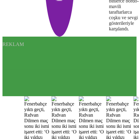
binlerce bordo-
the
mavili
taraftarlarca
server
coşku ve sevgi
gösterileriyle
or
karşılandı.
network
REKLAM
failed
or
because
the
format
is
not
supported.