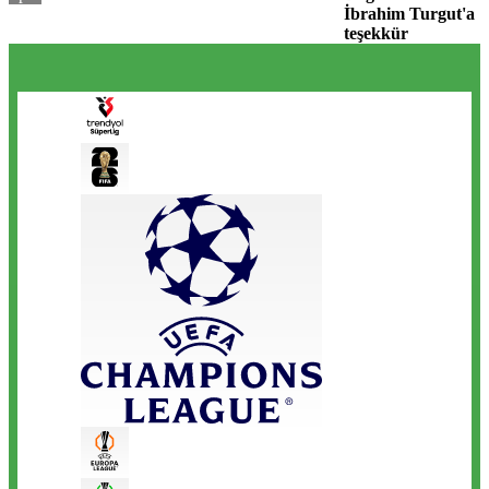
İbrahim Turgut'a
teşekkür