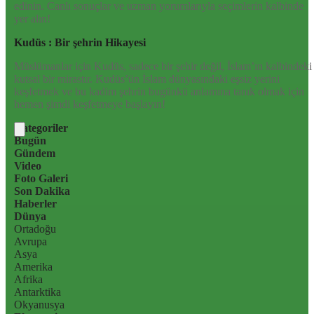
edinin. Canlı sonuçlar ve uzman yorumlarıyla seçimlerin kalbinde
yer alın!
Kudüs : Bir şehrin Hikayesi
Müslümanlar için Kudüs, sadece bir şehir değil, İslam’ın kalbindeki
kutsal bir mirastır. Kudüs’ün İslam dünyasındaki eşsiz yerini
keşfetmek ve bu kadim şehrin bugünkü anlamına tanık olmak için
hemen şimdi keşfetmeye başlayın!
Kategoriler
Bugün
Gündem
Video
Foto Galeri
Son Dakika
Haberler
Dünya
Ortadoğu
Avrupa
Asya
Amerika
Afrika
Antarktika
Okyanusya