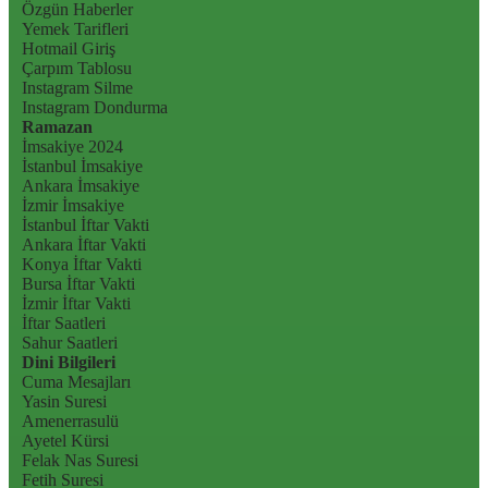
Özgün Haberler
Yemek Tarifleri
Hotmail Giriş
Çarpım Tablosu
Instagram Silme
Instagram Dondurma
Ramazan
İmsakiye 2024
İstanbul İmsakiye
Ankara İmsakiye
İzmir İmsakiye
İstanbul İftar Vakti
Ankara İftar Vakti
Konya İftar Vakti
Bursa İftar Vakti
İzmir İftar Vakti
İftar Saatleri
Sahur Saatleri
Dini Bilgileri
Cuma Mesajları
Yasin Suresi
Amenerrasulü
Ayetel Kürsi
Felak Nas Suresi
Fetih Suresi