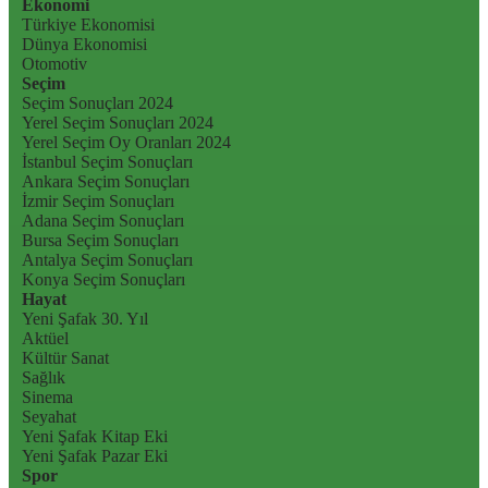
Ekonomi
Türkiye Ekonomisi
Dünya Ekonomisi
Otomotiv
Seçim
Seçim Sonuçları 2024
Yerel Seçim Sonuçları 2024
Yerel Seçim Oy Oranları 2024
İstanbul Seçim Sonuçları
Ankara Seçim Sonuçları
İzmir Seçim Sonuçları
Adana Seçim Sonuçları
Bursa Seçim Sonuçları
Antalya Seçim Sonuçları
Konya Seçim Sonuçları
Hayat
Yeni Şafak 30. Yıl
Aktüel
Kültür Sanat
Sağlık
Sinema
Seyahat
Yeni Şafak Kitap Eki
Yeni Şafak Pazar Eki
Spor