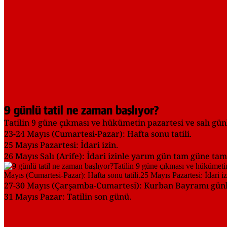
9 günlü tatil ne zaman başlıyor?
Tatilin 9 güne çıkması ve hükümetin pazartesi ve salı günl
23-24 Mayıs (Cumartesi-Pazar): Hafta sonu tatili.
25 Mayıs Pazartesi: İdari izin.
26 Mayıs Salı (Arife): İdari izinle yarım gün tam güne t
27-30 Mayıs (Çarşamba-Cumartesi): Kurban Bayramı günl
31 Mayıs Pazar: Tatilin son günü.