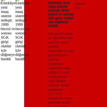
Emekliye yeni
Ağustos
maaş sistemi
2026
netleşti: 1999
öncesi ve sonrası
SGK girişi olanlar
için düğmeye
basıldı
Dar gelirli aileler
ve emekliler için
yeni bir sosyal
yardım
modelinin hayata
geçirilmesine
yönelik
çalışmalar
yakından takip
ediliyor. Gelir
Tamamlayıcı
Aile Destek
Sistemi olarak
açıklanan
GETAD
modeliyle, hane
gelirinin belirli
bir seviyenin