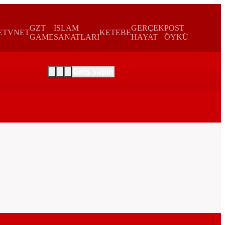
GZT
İSLAM
GERÇEK
POST
E
TVNET
KETEBE
GAME
SANATLARI
HAYAT
ÖYKÜ
Giriş yapın