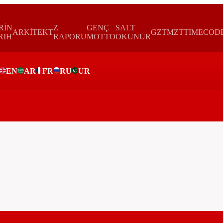
RİN
Z
GENÇ
SALT
ARKİTEKT
GZTMZT
TIMECOD
RIH
RAPORU
MOTTO
OKUNUR
EN
AR
FR
RU
UR
ar