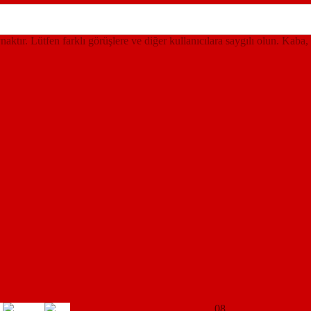
ynaktır. Lütfen farklı görüşlere ve diğer kullanıcılara saygılı olun. Kaba,
08