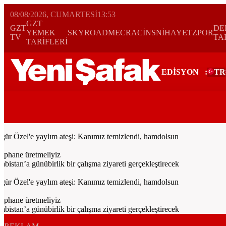
08/08/2026, CUMARTESI
13:53
GZT
GZT
DE
YEMEK
SKYROAD
MECRA
CİNS
NİHAYET
ZPOR
TV
TA
TARİFLERİ
EDİSYON
:
TR
Bugün
Spor
Ekonomi
Gündem
Resmi İlanlar
Galeri
Video
Yazarl
 Özel'e yaylım ateşi: Kanımız temizlendi, hamdolsun
phane üretmeliyiz
an’a günübirlik bir çalışma ziyareti gerçekleştirecek
 Özel'e yaylım ateşi: Kanımız temizlendi, hamdolsun
phane üretmeliyiz
an’a günübirlik bir çalışma ziyareti gerçekleştirecek