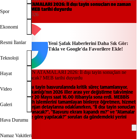
açıklanacak? MEB tarihi duyurdu
ÖĞRETMEN ATAMALARI 2026: İl dışı tayin sonuçları ne zaman
açıklanacak? MEB tarihi duyurdu
Spor
19:01, 20/05/2026
Yeni Şafak
Ekonomi
Resmi İlanlar
Yeni Şafak Haberlerini Daha Sık Gör:
Tıkla ve Google'da Favorilere Ekle!
Teknoloji
Hayat
Öğretmen il dışı tayin başvurularında kritik süreç tamamlanıyor.
Video
Milli Eğitim Bakanlığı’nın 2026 iller arası yer değiştirme takvimine
göre başvurular 20 Mayıs saat 16.00 itibarıyla sona erdi. MEBBİS
üzerinden tercih işlemlerini tamamlayan binlerce öğretmen, hizmet
Galeri
puanı ve kontenjan detaylarına odaklanırken, “İl dışı tayin sonuçları
ne zaman açıklanacak?”, “Başvuru ekranı kapandı mı?” ve “Atamalar
hangi kriterlere göre yapılacak?” soruları da gündemdeki yerini
Hava Durumu
koruyor.
Namaz Vakitleri
REKLAM