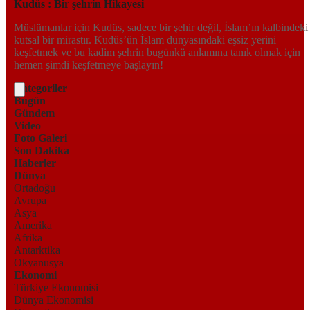
Kudüs : Bir şehrin Hikayesi
Müslümanlar için Kudüs, sadece bir şehir değil, İslam’ın kalbindeki
kutsal bir mirastır. Kudüs’ün İslam dünyasındaki eşsiz yerini
keşfetmek ve bu kadim şehrin bugünkü anlamına tanık olmak için
hemen şimdi keşfetmeye başlayın!
Kategoriler
Bugün
Gündem
Video
Foto Galeri
Son Dakika
Haberler
Dünya
Ortadoğu
Avrupa
Asya
Amerika
Afrika
Antarktika
Okyanusya
Ekonomi
Türkiye Ekonomisi
Dünya Ekonomisi