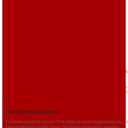
Sayfa Sonu
TR
EN
AR
FR
RU
UR
Türkiye’nin Birikimi. Uluslararası Medya Grubu.
Türkiye’nin gündemini belirleyen haber kaynağına hoş geldiniz!
Tarafsız, dinamik ve derinlemesine habercilik anlayışıyla Yeni Şafak
okuyucularına güncel gelişmelerin ötesinde bir deneyim sunuyor.
Siyaset ve ekonomiden kültür-sanat ve spor dünyasına kadar geniş
bir yelpazede sunduğu haberlerle, hem Türkiye’de hem de dünyada
neler olup bittiğini anında öğrenin. Dijital platformlarıyla her an, her
yerden en doğru bilgiye ulaşın; Yeni Şafak’la gündemi yakalayın!
Sosyal medyada bizi takip edin
Mobil Uygulamaları indirin
Gündemi cebinizde taşıyın! Yeni Şafak’ın mobil uygulamalarıyla, e
güncel haberlere anında ulaşın. Siyasetten ekonomiye, spordan