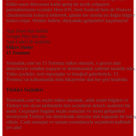
kültür-sanat dünyasına kadar geniş bir içerik yelpazesi
parmaklarınızın ucunda! Hem iOS, hem Android hem de Huawei
cihazlarınızda kolayca indirerek, günün her anında en doğru bilgiye
hızlıca erişin. Hemen indirin, dünyadaki gelişmeleri kaçırmayın!
App Store’dan indirin
Google Play’dan alın
App Galeri ile keşfedin
Mikro Siteler
15 Temmuz
Yenisafak.com’un 15 Temmuz mikro sitesiyle, o geceyi tüm
detaylarıyla yeniden yaşayın ve demokrasinin zaferine tanıklık edin.
Video içerikler, özel röportajlar ve fotoğraf galerileriyle, 15
Temmuz’un kahramanlık dolu hikayesine dair her şeyi keşfedin.
Türkiye Seçimleri
Yenisafak.com’un seçim mikro sitesinde, anlık seçim bilgileri ve
Türkiye’nin siyasi tarihindeki tüm seçimlerin detaylı analizleri bir
arada. Geçmişten bugüne seçim sonuçları ve siyasi gelişmeleri
inceleyerek Türkiye’nin demokratik sürecine dair kapsamlı bir bakış
edinin. Canlı sonuçlar ve uzman yorumlarıyla seçimlerin kalbinde
yer alın!