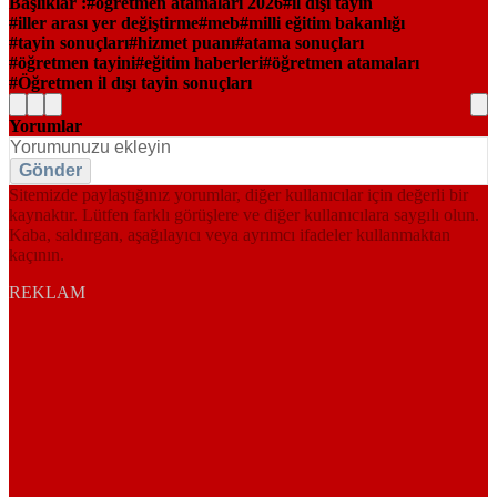
Başlıklar :
öğretmen atamaları 2026
il dışı tayin
iller arası yer değiştirme
meb
milli eğitim bakanlığı
tayin sonuçları
hizmet puanı
atama sonuçları
öğretmen tayini
eğitim haberleri
öğretmen atamaları
Öğretmen il dışı tayin sonuçları
Yorumlar
Gönder
Sitemizde paylaştığınız yorumlar, diğer kullanıcılar için değerli bir
kaynaktır. Lütfen farklı görüşlere ve diğer kullanıcılara saygılı olun.
Kaba, saldırgan, aşağılayıcı veya ayrımcı ifadeler kullanmaktan
kaçının.
REKLAM