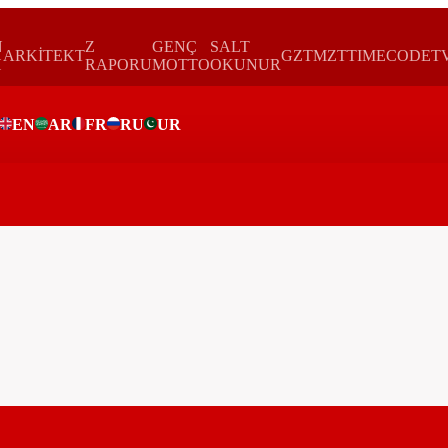
N
Z
GENÇ
SALT
ARKİTEKT
GZTMZT
TIMECODE
T
H
RAPORU
MOTTO
OKUNUR
EN
AR
FR
RU
UR
ar