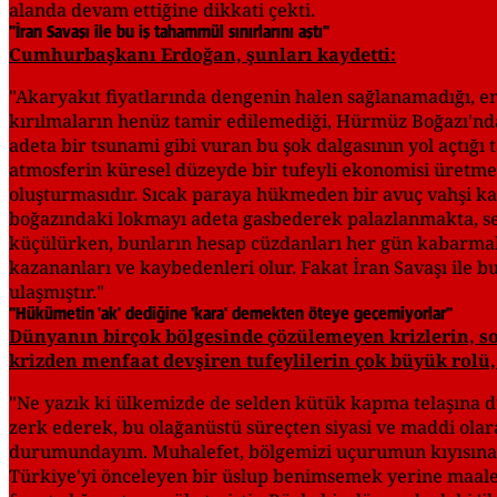
alanda devam ettiğine dikkati çekti.
"İran Savaşı ile bu iş tahammül sınırlarını aştı"
Cumhurbaşkanı Erdoğan, şunları kaydetti:
"Akaryakıt fiyatlarında dengenin halen sağlanamadığı, en
kırılmaların henüz tamir edilemediği, Hürmüz Boğazı'ndaki
adeta bir tsunami gibi vuran bu şok dalgasının yol açtığı
atmosferin küresel düzeyde bir tufeyli ekonomisi üretme
oluşturmasıdır. Sıcak paraya hükmeden bir avuç vahşi ka
boğazındaki lokmayı adeta gasbederek palazlanmakta, ser
küçülürken, bunların hesap cüzdanları her gün kabarmakta
kazananları ve kaybedenleri olur. Fakat İran Savaşı ile 
ulaşmıştır."
"Hükümetin 'ak' dediğine 'kara' demekten öteye geçemiyorlar"
Dünyanın birçok bölgesinde çözülemeyen krizlerin, s
krizden menfaat devşiren tufeylilerin çok büyük rolü, 
"Ne yazık ki ülkemizde de selden kütük kapma telaşına 
zerk ederek, bu olağanüstü süreçten siyasi ve maddi olara
durumundayım. Muhalefet, bölgemizi uçurumun kıyısına k
Türkiye'yi önceleyen bir üslup benimsemek yerine maalesef