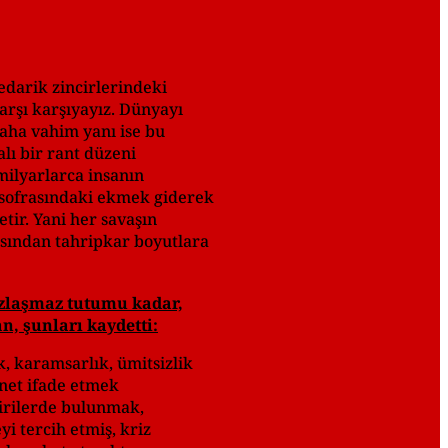
edarik zincirlerindeki
arşı karşıyayız. Dünyayı
daha vahim yanı ise bu
lı bir rant düzeni
milyarlarca insanın
 sofrasındaki ekmek giderek
tir. Yani her savaşın
çısından tahripkar boyutlara
uzlaşmaz tutumu kadar,
n, şunları kaydetti:
, karamsarlık, ümitsizlik
 net ifade etmek
irilerde bulunmak,
i tercih etmiş, kriz