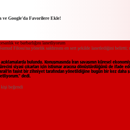
a ve Google'da Favorilere Ekle!
ud Filosu'na yönelik saldırısını en sert şekilde lanetlediğini belirtti; 
 açıklamalarda bulundu. Konuşmasında İran savaşının küresel ekonomi
recini siyasi çıkarları için istismar aracına dönüştürdüğünü de ifade ed
 İsrail'in faşist bir zihniyet tarafından yönetildiğine bugün bir kez dah
netliyorum." dedi.
kişi beğendi