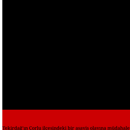
Tekirdağ'ın Çorlu ilçesindeki bir asayiş olayına müdaha