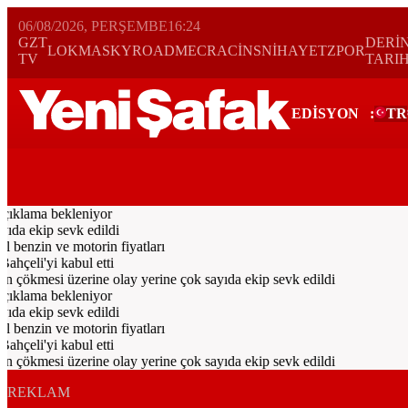
06/08/2026, PERŞEMBE
16:24
GZT
DERİ
LOKMA
SKYROAD
MECRA
CİNS
NİHAYET
ZPOR
TV
TARI
EDİSYON
:
TR
Bugün
Spor
Ekonomi
Gündem
Resmi İlanlar
Galeri
Video
Yazarl
çıklama bekleniyor
a ekip sevk edildi
 benzin ve motorin fiyatları
çeli'yi kabul etti
n çökmesi üzerine olay yerine çok sayıda ekip sevk edildi
çıklama bekleniyor
a ekip sevk edildi
 benzin ve motorin fiyatları
çeli'yi kabul etti
n çökmesi üzerine olay yerine çok sayıda ekip sevk edildi
REKLAM