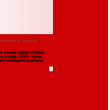
muhalefete de İran savaşı
ye etkisine değinen Erdoğan,
en Erdoğan, İsrail'in Sumud
a şahit olunduğunu vurgulayan