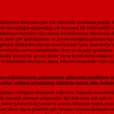
flasyonun dünyanın pek çok ülkesinde tırmanışa geçtiği, t
 tıkanıklığın aşılamadığı çok katmanlı bir belirsizlikle k
 tahribatın boyutları tam olarak kestirilemiyor. Meselenin 
si, daha çok spekülasyona ve piyasa manipülasyonuna daya
pitalist Afrika'dan Asya'ya Amerika'dan Latin Amerika'ya 
vetlerine servet katmaktadır. Orta ve alt gelir grubunun
dır. Şurası bir gerçek ki her savaş kendi ekonomisini üre
bu iş tahammül sınırlarını aşmış, küresel ekonomik refah a
ona erdirilemeyen çatışmaların arkasında taraflarını 
etkisi, sabotaj girişiminin olduğuna işaret eden Erdoğa
düşenler olduğunu müşahede ediyoruz. Topluma moralsizlik
k kazançlı çıkmaya çalışıyorlar. Bir defa şunu çok açık ve
adar getiren İran Savaşı ve sonrası dönemde yapıcı eleşt
 süreci siyasi çıkarları için istismar aracına dönüştürmey