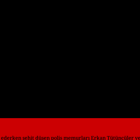
Play
Video
le ederken şehit düşen polis memurları Erkan Tütüncüler v