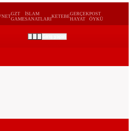
GZT
İSLAM
GERÇEK
POST
VNET
KETEBE
GAME
SANATLARI
HAYAT
ÖYKÜ
Giriş yapın