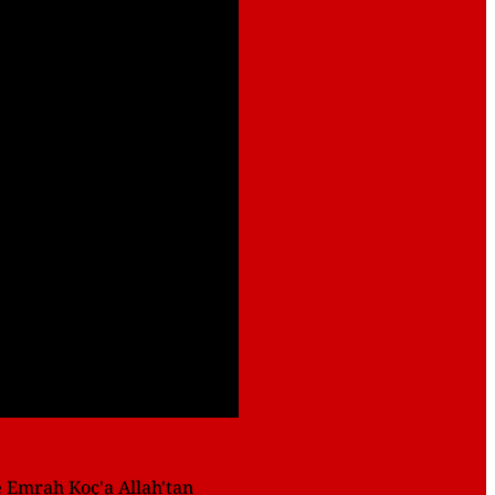
e Emrah Koç'a Allah'tan