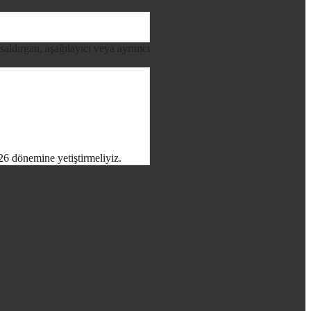
 saldırgan, aşağılayıcı veya ayrımcı
6 dönemine yetiştirmeliyiz.