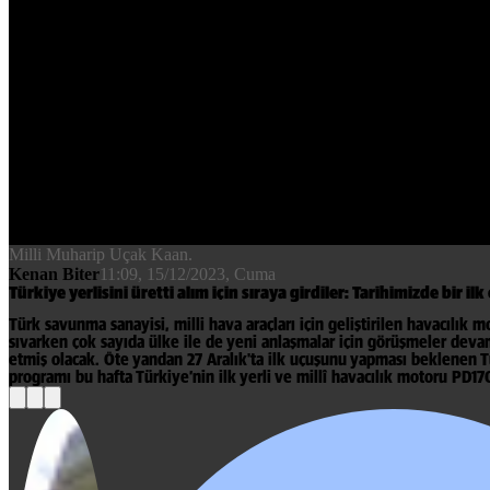
Milli Muharip Uçak Kaan.
Kenan Biter
11:09, 15/12/2023
, Cuma
Türkiye yerlisini üretti alım için sıraya girdiler: Tarihimizde bir ilk
Türk savunma sanayisi, milli hava araçları için geliştirilen havacılık m
sıvarken çok sayıda ülke ile de yeni anlaşmalar için görüşmeler devam
etmiş olacak. Öte yandan 27 Aralık'ta ilk uçuşunu yapması beklenen Tü
programı bu hafta Türkiye’nin ilk yerli ve millî havacılık motoru PD17