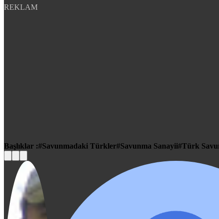
REKLAM
Başlıklar :
Savunmadaki Türkler
Savunma Sanayii
Türk Savu