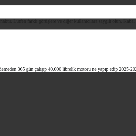
ynaktır. Lütfen farklı görüşlere ve diğer kullanıcılara saygılı olun. Kaba,
demeden 365 gün çalışıp 40.000 librelik motoru ne yapıp edip 2025-202