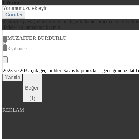
1
Yorum
Gönder
Sitemizde paylaştığınız yorumlar, diğer kullanıcılar için değerli bir ka
ifadeler kullanmaktan kaçının.
MUZAFFER BURDURLU
M
3 yıl önce
2028 ve 2032 çok geç tarihler. Savaş kapımızda… gece gündüz, tatil 
Yanıtla
Beğen
(
1
)
REKLAM