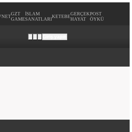
GZT
İSLAM
GERÇEK
POST
VNET
KETEBE
GAME
SANATLARI
HAYAT
ÖYKÜ
Giriş yapın