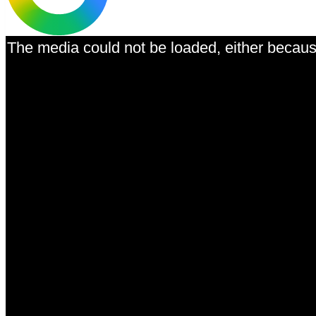
The media could not be loaded, either because
This is a modal window.