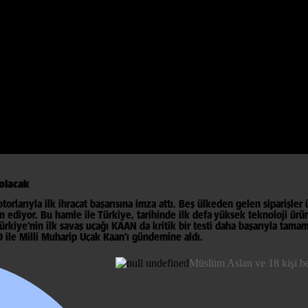
 olacak​
otorlarıyla ilk ihracat başarısına imza attı. Beş ülkeden gelen siparişler
 ediyor. Bu hamle ile Türkiye, tarihinde ilk defa yüksek teknoloji ürü
rkiye'nin ilk savaş uçağı KAAN da kritik bir testi daha başarıyla tama
0 ile Milli Muharip Uçak Kaan'ı gündemine aldı.
Müslüm Aslan ve 18 kişi b