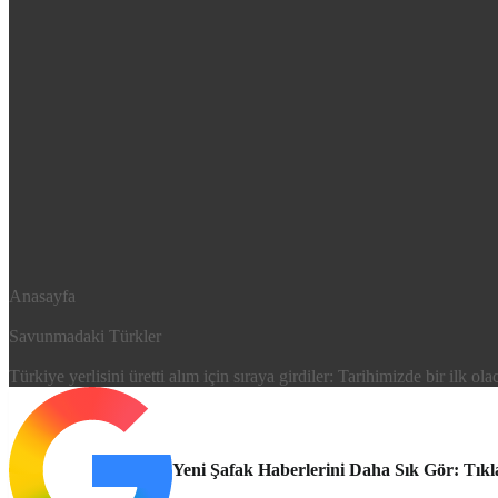
Anasayfa
Savunmadaki Türkler
Türkiye yerlisini üretti alım için sıraya girdiler: Tarihimizde bir ilk olac
Yeni Şafak Haberlerini Daha Sık Gör: Tıkl