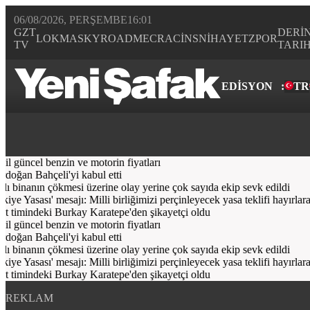
06/08/2026, PERŞEMBE
16:01
GZT
DERİ
LOKMA
SKYROAD
MECRA
CİNS
NİHAYET
ZPOR
TV
TARI
EDİSYON
:
TR
Bugün
Spor
Ekonomi
Gündem
Resmi İlanlar
Galeri
Video
Yazarl
il güncel benzin ve motorin fiyatları
oğan Bahçeli'yi kabul etti
lı binanın çökmesi üzerine olay yerine çok sayıda ekip sevk edildi
asası' mesajı: Milli birliğimizi perçinleyecek yasa teklifi hayırlara v
imindeki Burkay Karatepe'den şikayetçi oldu
il güncel benzin ve motorin fiyatları
oğan Bahçeli'yi kabul etti
lı binanın çökmesi üzerine olay yerine çok sayıda ekip sevk edildi
asası' mesajı: Milli birliğimizi perçinleyecek yasa teklifi hayırlara v
imindeki Burkay Karatepe'den şikayetçi oldu
REKLAM