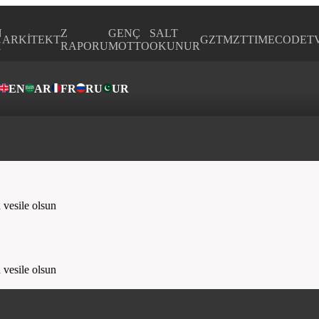
N
Z
GENÇ
SALT
ARKİTEKT
GZTMZT
TIMECODE
T
H
RAPORU
MOTTO
OKUNUR
EN
AR
FR
RU
UR
ar
esile olsun
esile olsun