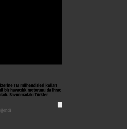
 üzerine TEI mühendisleri kolları
nü bir havacılık motorunu da ihraç
mladı.​ Savunmadaki Türkler
eğendi