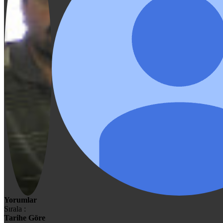
Yorumlar
Sırala :
Tarihe Göre