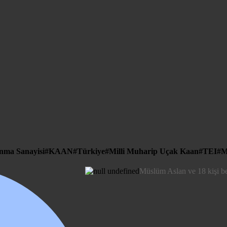
nma Sanayisi
KAAN
Türkiye
Milli Muharip Uçak Kaan
TEI
M
Müslüm Aslan ve 18 kişi b