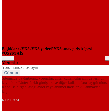
Başlıklar :
YKS
YKS yerleri
YKS sınav giriş belgesi
ÖSYM AİS
Yorumlar
Gönder
Sitemizde paylaştığınız yorumlar, diğer kullanıcılar için değerli bir
kaynaktır. Lütfen farklı görüşlere ve diğer kullanıcılara saygılı olun.
Kaba, saldırgan, aşağılayıcı veya ayrımcı ifadeler kullanmaktan
kaçının.
REKLAM