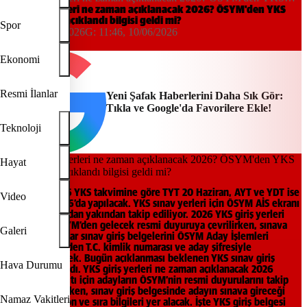
sınav yerleri açıklandı bilgisi geldi mi?
YKS giriş yerleri ne zaman açıklanacak 2026? ÖSYM'den YKS
sınav yerleri açıklandı bilgisi geldi mi?
Spor
09:34, 10/06/2026
G:
11:46, 10/06/2026
Yeni Şafak
Ekonomi
Resmi İlanlar
Yeni Şafak Haberlerini Daha Sık Gör:
Tıkla ve Google'da Favorilere Ekle!
Teknoloji
Hayat
ÖSYM’nin 2026 YKS takvimine göre TYT 20 Haziran, AYT ve YDT ise
Video
21 Haziran 2026’da yapılacak. YKS sınav yerleri için ÖSYM AİS ekranı
adaylar tarafından yakından takip ediliyor. 2026 YKS giriş yerleri
için gözler ÖSYM’den gelecek resmi duyuruya çevrilirken, sınava
Galeri
katılacak adaylar sınav giriş belgelerini ÖSYM Aday İşlemleri
Sistemi üzerinden T.C. kimlik numarası ve aday şifresiyle
sorgulayabilecek. Bugün açıklanması beklenen YKS sınav giriş
Hava Durumu
belgesi açıklandı. YKS giriş yerleri ne zaman açıklanacak 2026
sorusunun yanıtı için adayların ÖSYM’nin resmi duyurularını takip
etmesi gerekirken, sınav giriş belgesinde adayın sınava gireceği
Namaz Vakitleri
okul, bina, salon ve sıra bilgileri yer alacak. İşte YKS giriş belgesi