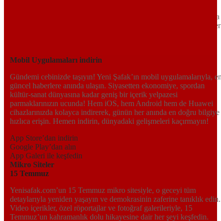
Siyaset ve ekonomiden kültür-sanat ve spor dünyasına kadar geniş
bir yelpazede sunduğu haberlerle, hem Türkiye’de hem de dünyada
neler olup bittiğini anında öğrenin. Dijital platformlarıyla her an, her
yerden en doğru bilgiye ulaşın; Yeni Şafak’la gündemi yakalayın!
Sosyal medyada bizi takip edin
Mobil Uygulamaları indirin
Gündemi cebinizde taşıyın! Yeni Şafak’ın mobil uygulamalarıyla, e
güncel haberlere anında ulaşın. Siyasetten ekonomiye, spordan
kültür-sanat dünyasına kadar geniş bir içerik yelpazesi
parmaklarınızın ucunda! Hem iOS, hem Android hem de Huawei
cihazlarınızda kolayca indirerek, günün her anında en doğru bilgiye
hızlıca erişin. Hemen indirin, dünyadaki gelişmeleri kaçırmayın!
App Store’dan indirin
Google Play’dan alın
App Galeri ile keşfedin
Mikro Siteler
15 Temmuz
Yenisafak.com’un 15 Temmuz mikro sitesiyle, o geceyi tüm
detaylarıyla yeniden yaşayın ve demokrasinin zaferine tanıklık edin.
Video içerikler, özel röportajlar ve fotoğraf galerileriyle, 15
Temmuz’un kahramanlık dolu hikayesine dair her şeyi keşfedin.