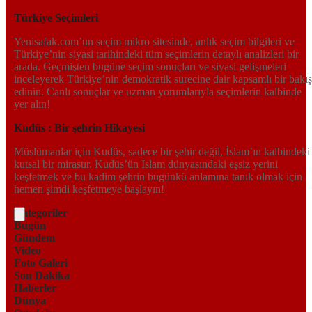
Türkiye Seçimleri
Yenisafak.com’un seçim mikro sitesinde, anlık seçim bilgileri ve
Türkiye’nin siyasi tarihindeki tüm seçimlerin detaylı analizleri bir
arada. Geçmişten bugüne seçim sonuçları ve siyasi gelişmeleri
inceleyerek Türkiye’nin demokratik sürecine dair kapsamlı bir bakış
edinin. Canlı sonuçlar ve uzman yorumlarıyla seçimlerin kalbinde
yer alın!
Kudüs : Bir şehrin Hikayesi
Müslümanlar için Kudüs, sadece bir şehir değil, İslam’ın kalbindeki
kutsal bir mirastır. Kudüs’ün İslam dünyasındaki eşsiz yerini
keşfetmek ve bu kadim şehrin bugünkü anlamına tanık olmak için
hemen şimdi keşfetmeye başlayın!
Kategoriler
Bugün
Gündem
Video
Foto Galeri
Son Dakika
Haberler
Dünya