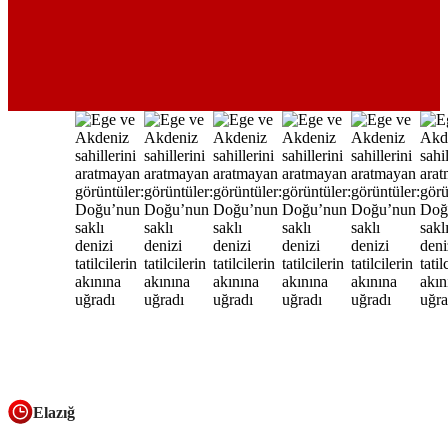
Elazığ