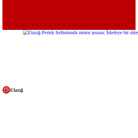
Elazığ