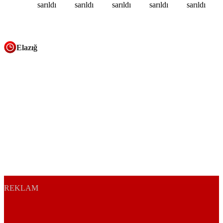
Elazığ
REKLAM