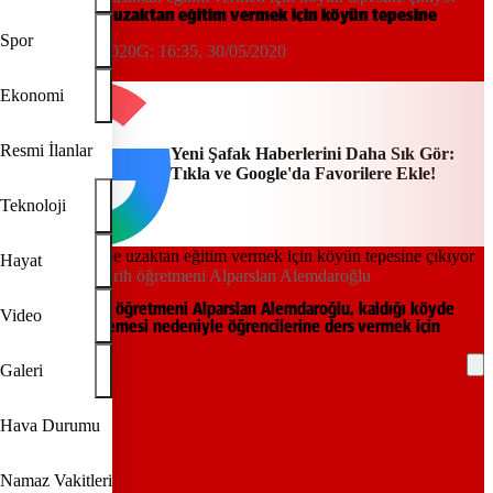
Öğrencilerine uzaktan eğitim vermek için köyün tepesine
çıkıyor
Spor
14:07, 30/05/2020
G:
16:35, 30/05/2020
DHA
Ekonomi
Resmi İlanlar
Yeni Şafak Haberlerini Daha Sık Gör:
Tıkla ve Google'da Favorilere Ekle!
Teknoloji
Hayat
44 yaşındaki tarih öğretmeni Alparslan Alemdaroğlu
Elazığ'da, tarih öğretmeni Alparslan Alemdaroğlu, kaldığı köyde
Video
internet çekmemesi nedeniyle öğrencilerine ders vermek için
tepeye çıkıyor.
Galeri
REKLAM
Hava Durumu
Namaz Vakitleri