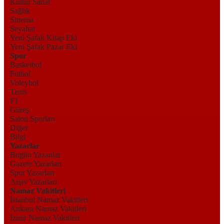
Kültür Sanat
Sağlık
Sinema
Seyahat
Yeni Şafak Kitap Eki
Yeni Şafak Pazar Eki
Spor
Basketbol
Futbol
Voleybol
Tenis
F1
Güreş
Salon Sporları
Diğer
Bilgi
Yazarlar
Bugün Yazanlar
Gazete Yazarları
Spor Yazarları
Arşiv Yazarları
Namaz Vakitleri
İstanbul Namaz Vakitleri
Ankara Namaz Vakitleri
İzmir Namaz Vakitleri