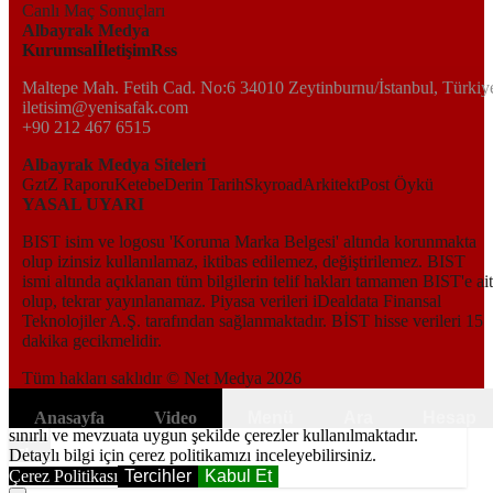
Canlı Maç Sonuçları
Albayrak Medya
Kurumsal
İletişim
Rss
Maltepe Mah. Fetih Cad. No:6 34010 Zeytinburnu/İstanbul, Türkiy
iletisim@yenisafak.com
+90 212 467 6515
Albayrak Medya Siteleri
Gzt
Z Raporu
Ketebe
Derin Tarih
Skyroad
Arkitekt
Post Öykü
YASAL UYARI
BIST isim ve logosu 'Koruma Marka Belgesi' altında korunmakta
olup izinsiz kullanılamaz, iktibas edilemez, değiştirilemez. BIST
ismi altında açıklanan tüm bilgilerin telif hakları tamamen BIST'e ait
olup, tekrar yayınlanamaz. Piyasa verileri iDealdata Finansal
Teknolojiler A.Ş. tarafından sağlanmaktadır. BİST hisse verileri 15
dakika gecikmelidir.
Tüm hakları saklıdır © Net Medya
2026
Kapat
6698 sayılı Kişisel Verilerin Korunması Kanunundaki amaçlar ile
Anasayfa
Video
Menü
Ara
Hesap
sınırlı ve mevzuata uygun şekilde çerezler kullanılmaktadır.
The
Detaylı bilgi için çerez politikamızı inceleyebilirsiniz.
This is
Çerez Politikası
Tercihler
Kabul Et
a modal