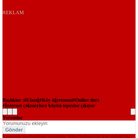
REKLAM
Başlıklar :
Elazığ
Köy öğretmeni
Online ders
İnternet çekmeyince köyün tepesine çıkıyor
Yorumlar
Gönder
Sitemizde paylaştığınız yorumlar, diğer kullanıcılar için değerli bir