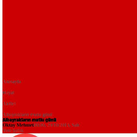
Anasayfa
Hayat
Aktüel
Albayrakların mutlu günü
Albayrakların mutlu günü
Oktay Mehmet
00:00, 29/10/2013
, Salı
Yeni Şafak