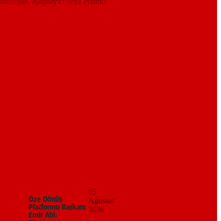
 saldırgan, aşağılayıcı veya ayrımcı
05
Öze Dönüş
Ağustos
Platformu Başkanı
2026
Emir Abi: