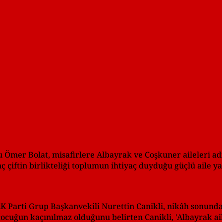
Ömer Bolat, misafirlere Albayrak ve Coşkuner aileleri ad
enç çiftin birlikteliği toplumun ihtiyaç duyduğu güçlü aile y
n AK Parti Grup Başkanvekili Nurettin Canikli, nikâh sonund
 çocuğun kaçınılmaz olduğunu belirten Canikli, 'Albayrak ai