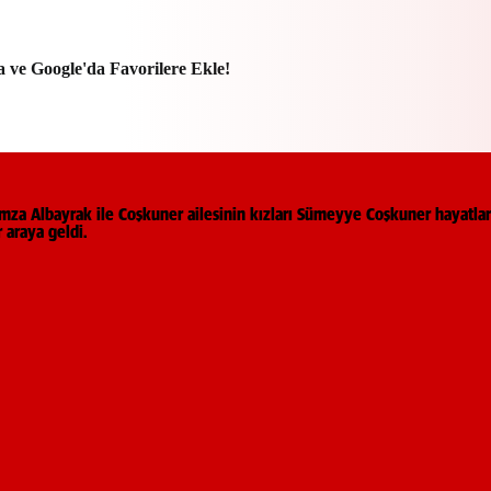
a ve Google'da Favorilere Ekle!
a Albayrak ile Coşkuner ailesinin kızları Sümeyye Coşkuner hayatların
 araya geldi.