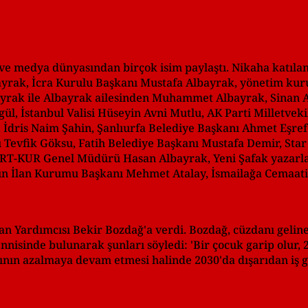
ve medya dünyasından birçok isim paylaştı. Nikaha katılan 
yrak, İcra Kurulu Başkanı Mustafa Albayrak, yönetim kur
yrak ile Albayrak ailesinden Muhammet Albayrak, Sinan 
l, İstanbul Valisi Hüseyin Avni Mutlu, AK Parti Milletveki
a, İdris Naim Şahin, Şanlıurfa Belediye Başkanı Ahmet Eşr
ı Tevfik Göksu, Fatih Belediye Başkanı Mustafa Demir, Sta
 YURT-KUR Genel Müdürü Hasan Albayrak, Yeni Şafak yazar
n İlan Kurumu Başkanı Mehmet Atalay, İsmailağa Cemaati
an Yardımcısı Bekir Bozdağ'a verdi. Bozdağ, cüzdanı geline
isinde bulunarak şunları söyledi: 'Bir çocuk garip olur, 2
ısının azalmaya devam etmesi halinde 2030'da dışarıdan iş 