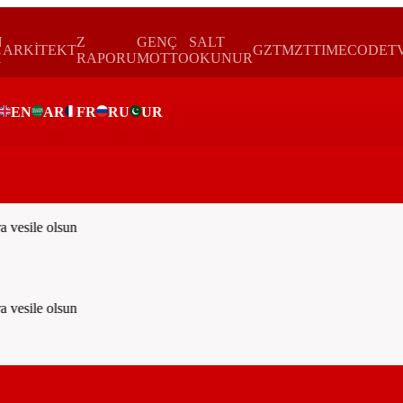
N
Z
GENÇ
SALT
ARKİTEKT
GZTMZT
TIMECODE
T
H
RAPORU
MOTTO
OKUNUR
EN
AR
FR
RU
UR
vesile olsun
vesile olsun