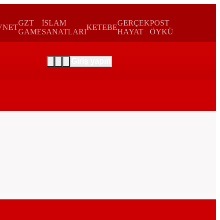
GZT
İSLAM
GERÇEK
POST
VNET
KETEBE
GAME
SANATLARI
HAYAT
ÖYKÜ
Giriş yapın