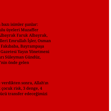
bazı isimler şunlar:
ulu üyeleri Muzaffer
Albayrak Faruk Albayrak,
lleri Emrullah İşler, Osman
ef Fakıbaba, Bayrampaşa
r Gazetesi Yayın Yönetmeni
ları Süleyman Gündüz,
'nin önde gelen
 verdikten sonra, Allah'ın
 çocuk risk, 3 denge, 4
gücü transfer edeceğimizi