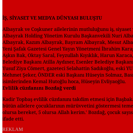
İŞ, SİYASET VE MEDYA DÜNYASI BULUŞTU
Albayrak ve Coşkuner ailelerinin mutluluğunu iş, siyaset 
Albayrak Holding Yönetim Kurulu Başkanvekili Nuri Alba
Albayrak, Kazım Albayrak, Bayram Albayrak, Mesut Alba
Yeni Şafak Gazetesi Genel Yayın Yönetmeni İbrahim Karagü
Aşkın Bak, Oktay Saral, Feyzullah Kıyıklık, Harun Karac
Belediye Başkanı Atilla Aydıner, Esenler Belediye Başkan
Yusuf Ziya Cömert, gazeteci Selahattin Sadıkoğlu, eski
Mehmet Şeker, ÖNDER eski Başkanı Hüseyin Solmaz, Bası
isimlerinden Kemal Hutoğlu hoca, Hüseyin Evliyaoğlu.
Evlilik cüzdanını Bozdağ verdi
Kadir Topbaş evlilik cüzdanını takdim etmesi için Başbak
bütün ailelere çocuklarının mürüvvetini göstermesi temenn
olursa bereket, 5 olursa Allah kerim.' Bozdağ, çocuk say
ifade etti.
REKLAM