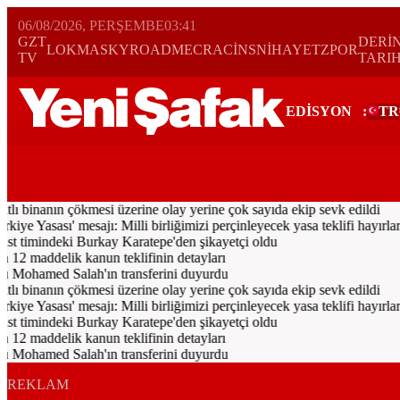
06/08/2026, PERŞEMBE
03:41
GZT
DERİ
LOKMA
SKYROAD
MECRA
CİNS
NİHAYET
ZPOR
TV
TARI
EDİSYON
:
TR
Bugün
Spor
Ekonomi
Gündem
Resmi İlanlar
Galeri
Video
Hayat
tlı binanın çökmesi üzerine olay yerine çok sayıda ekip sevk edildi
 Yasası' mesajı: Milli birliğimizi perçinleyecek yasa teklifi hayırlara 
timindeki Burkay Karatepe'den şikayetçi oldu
 12 maddelik kanun teklifinin detayları
u Mohamed Salah'ın transferini duyurdu
tlı binanın çökmesi üzerine olay yerine çok sayıda ekip sevk edildi
 Yasası' mesajı: Milli birliğimizi perçinleyecek yasa teklifi hayırlara 
timindeki Burkay Karatepe'den şikayetçi oldu
 12 maddelik kanun teklifinin detayları
u Mohamed Salah'ın transferini duyurdu
REKLAM