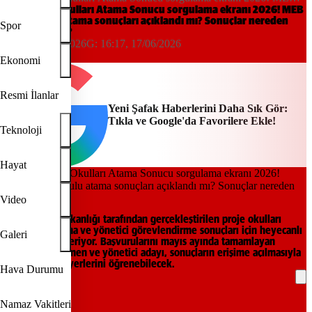
proje okulu atama sonuçları açıklandı mı? Sonuçlar nereden kontrol
MEB Proje Okulları Atama Sonucu sorgulama ekranı 2026! MEB
proje okulu atama sonuçları açıklandı mı? Sonuçlar nereden
edilir?
Spor
kontrol edilir?
16:17, 17/06/2026
G:
16:17, 17/06/2026
Yeni Şafak
Ekonomi
Resmi İlanlar
Yeni Şafak Haberlerini Daha Sık Gör:
Tıkla ve Google'da Favorilere Ekle!
Teknoloji
Hayat
Video
Milli Eğitim Bakanlığı tarafından gerçekleştirilen proje okulları
öğretmen atama ve yönetici görevlendirme sonuçları için heyecanlı
Galeri
bekleyiş sona eriyor. Başvurularını mayıs ayında tamamlayan
binlerce öğretmen ve yönetici adayı, sonuçların erişime açılmasıyla
birlikte görev yerlerini öğrenebilecek.
Hava Durumu
REKLAM
Namaz Vakitleri