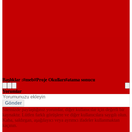
Başlıklar :
meb
Proje Okulları
atama sonucu
Yorumlar
Gönder
Sitemizde paylaştığınız yorumlar, diğer kullanıcılar için değerli bir
kaynaktır. Lütfen farklı görüşlere ve diğer kullanıcılara saygılı olun.
Kaba, saldırgan, aşağılayıcı veya ayrımcı ifadeler kullanmaktan
kaçının.