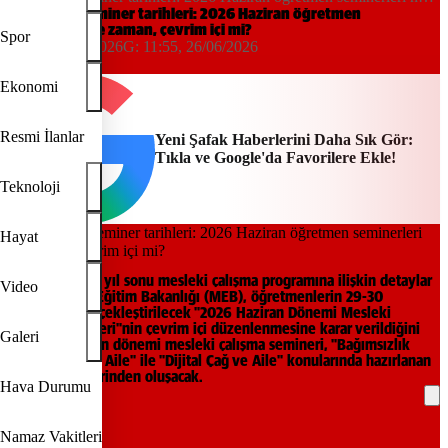
zaman, çevrim içi mi?
Öğretmen seminer tarihleri: 2026 Haziran öğretmen
seminerleri ne zaman, çevrim içi mi?
Spor
11:55, 26/06/2026
G:
11:55, 26/06/2026
Yeni Şafak
Ekonomi
Resmi İlanlar
Yeni Şafak Haberlerini Daha Sık Gör:
Tıkla ve Google'da Favorilere Ekle!
Teknoloji
Hayat
Öğretmenlerin yıl sonu mesleki çalışma programına ilişkin detaylar
Video
netleşti. Milli Eğitim Bakanlığı (MEB), öğretmenlerin 29-30
Haziran'da gerçekleştirilecek "2026 Haziran Dönemi Mesleki
Çalışma Semineri"nin çevrim içi düzenlenmesine karar verildiğini
Galeri
bildirdi. Haziran dönemi mesleki çalışma semineri, "Bağımsızlık
(Bağımlılık) ve Aile" ile "Dijital Çağ ve Aile" konularında hazırlanan
eğitim içeriklerinden oluşacak.
Hava Durumu
REKLAM
Namaz Vakitleri