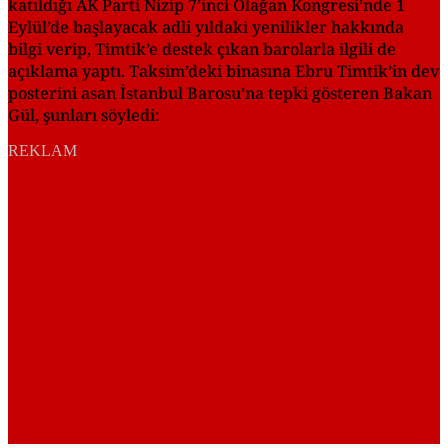
katıldığı AK Parti Nizip 7’inci Olağan Kongresi’nde 1
Eylül’de başlayacak adli yıldaki yenilikler hakkında
bilgi verip, Timtik’e destek çıkan barolarla ilgili de
açıklama yaptı. Taksim’deki binasına Ebru Timtik’in dev
posterini asan İstanbul Barosu’na tepki gösteren Bakan
Gül, şunları söyledi:
REKLAM