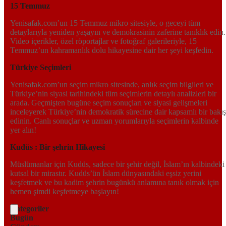
15 Temmuz
Yenisafak.com’un 15 Temmuz mikro sitesiyle, o geceyi tüm
detaylarıyla yeniden yaşayın ve demokrasinin zaferine tanıklık edin.
Video içerikler, özel röportajlar ve fotoğraf galerileriyle, 15
Temmuz’un kahramanlık dolu hikayesine dair her şeyi keşfedin.
Türkiye Seçimleri
Yenisafak.com’un seçim mikro sitesinde, anlık seçim bilgileri ve
Türkiye’nin siyasi tarihindeki tüm seçimlerin detaylı analizleri bir
arada. Geçmişten bugüne seçim sonuçları ve siyasi gelişmeleri
inceleyerek Türkiye’nin demokratik sürecine dair kapsamlı bir bakış
edinin. Canlı sonuçlar ve uzman yorumlarıyla seçimlerin kalbinde
yer alın!
Kudüs : Bir şehrin Hikayesi
Müslümanlar için Kudüs, sadece bir şehir değil, İslam’ın kalbindeki
kutsal bir mirastır. Kudüs’ün İslam dünyasındaki eşsiz yerini
keşfetmek ve bu kadim şehrin bugünkü anlamına tanık olmak için
hemen şimdi keşfetmeye başlayın!
Kategoriler
Bugün