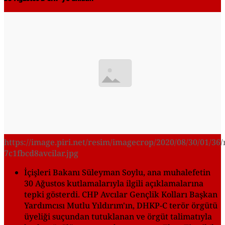
https://image.piri.net/resim/imagecrop/2020/08/30/01/36/
7c1fbcd8avcilar.jpg
İçişleri Bakanı Süleyman Soylu, ana muhalefetin
30 Ağustos kutlamalarıyla ilgili açıklamalarına
tepki gösterdi. CHP Avcılar Gençlik Kolları Başkan
Yardımcısı Mutlu Yıldırım'ın, DHKP-C terör örgütü
üyeliği suçundan tutuklanan ve örgüt talimatıyla