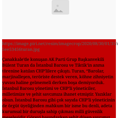
https://image.piri.net/resim/imagecrop/2020/08/30/01/35/
5ee53456turan.jpg
Çanakkale’de konuşan AK Parti Grup Başkanvekili
Bülent Turan da İstanbul Barosu ve Tiktik’in anma
törenine katılan CHP’lilere çıkıştı. Turan, “Barolar,
marjinalleşen, teröriste destek veren, köhne zihniyetin
yuvası haline gelmemeli derken boşa demiyorduk.
İstanbul Barosu yönetimi ve CHP’li yöneticiler,
milletimize ve şehit savcımıza ihanet etmiştir. Yazıklar
olsun. İstanbul Barosu gibi çok sayıda CHP’li yöneticinin
de örgüt üyeliğinden mahkum bir isme bu denli, adeta
kurumsal bir duruşla sahip çıkması milli güvenlik
meselesidir. Görevi başındayken şehit düşen savcımız