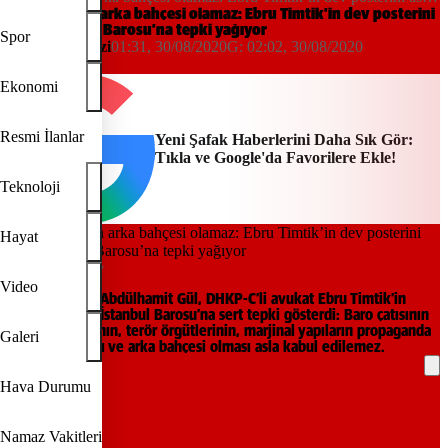
İstanbul Barosu’na tepki yağıyor
Baro terörün arka bahçesi olamaz: Ebru Timtik’in dev posterini
asan İstanbul Barosu’na tepki yağıyor
Spor
Haber Merkezi
01:31, 30/08/2020
G:
02:02, 30/08/2020
Yeni Şafak
Ekonomi
Resmi İlanlar
Yeni Şafak Haberlerini Daha Sık Gör:
Tıkla ve Google'da Favorilere Ekle!
Teknoloji
Hayat
Fotoğraf: Arşiv
Video
Adalet Bakanı Abdülhamit Gül, DHKP-C’li avukat Ebru Timtik’in
posterini asan İstanbul Barosu’na sert tepki gösterdi: Baro çatısının
bir illegal yapının, terör örgütlerinin, marjinal yapıların propaganda
Galeri
merkezi olması ve arka bahçesi olması asla kabul edilemez.
Hava Durumu
REKLAM
Namaz Vakitleri