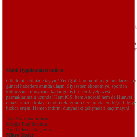
TR
EN
AR
FR
RU
UR
Türkiye’nin Birikimi. Uluslararası Medya Grubu.
Türkiye’nin gündemini belirleyen haber kaynağına hoş geldiniz!
Tarafsız, dinamik ve derinlemesine habercilik anlayışıyla Yeni Şafak
okuyucularına güncel gelişmelerin ötesinde bir deneyim sunuyor.
Siyaset ve ekonomiden kültür-sanat ve spor dünyasına kadar geniş
bir yelpazede sunduğu haberlerle, hem Türkiye’de hem de dünyada
neler olup bittiğini anında öğrenin. Dijital platformlarıyla her an, her
yerden en doğru bilgiye ulaşın; Yeni Şafak’la gündemi yakalayın!
Sosyal medyada bizi takip edin
Mobil Uygulamaları indirin
Gündemi cebinizde taşıyın! Yeni Şafak’ın mobil uygulamalarıyla, e
güncel haberlere anında ulaşın. Siyasetten ekonomiye, spordan
kültür-sanat dünyasına kadar geniş bir içerik yelpazesi
parmaklarınızın ucunda! Hem iOS, hem Android hem de Huawei
cihazlarınızda kolayca indirerek, günün her anında en doğru bilgiye
hızlıca erişin. Hemen indirin, dünyadaki gelişmeleri kaçırmayın!
App Store’dan indirin
Google Play’dan alın
App Galeri ile keşfedin
Mikro Siteler