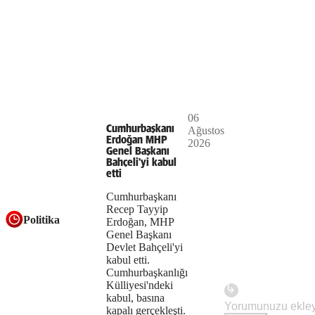
Play
06
The
This is
Cumhurbaşkanı
Ağustos
Video
a modal
Erdoğan MHP
2026
media
window.
Genel Başkanı
Bahçeli'yi kabul
could
etti
not
Cumhurbaşkanı
Recep Tayyip
be
Politika
Erdoğan, MHP
Genel Başkanı
loaded,
Devlet Bahçeli'yi
either
kabul etti.
Cumhurbaşkanlığı
because
Külliyesi'ndeki
kabul, basına
the
kapalı gerçekleşti.