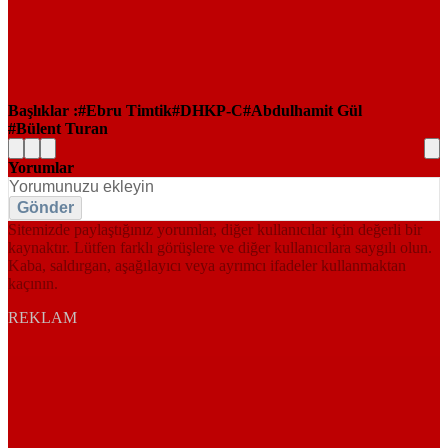
Başlıklar :
Ebru Timtik
DHKP-C
Abdulhamit Gül
Bülent Turan
Yorumlar
Gönder
Sitemizde paylaştığınız yorumlar, diğer kullanıcılar için değerli bir
kaynaktır. Lütfen farklı görüşlere ve diğer kullanıcılara saygılı olun.
Kaba, saldırgan, aşağılayıcı veya ayrımcı ifadeler kullanmaktan
kaçının.
REKLAM