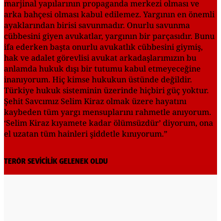
marjinal yapılarının propaganda merkezi olması ve
arka bahçesi olması kabul edilemez. Yargının en önemli
ayaklarından birisi savunmadır. Onurlu savunma
cübbesini giyen avukatlar, yargının bir parçasıdır. Bunu
ifa ederken başta onurlu avukatlık cübbesini giymiş,
hak ve adalet görevlisi avukat arkadaşlarımızın bu
anlamda hukuk dışı bir tutumu kabul etmeyeceğine
inanıyorum. Hiç kimse hukukun üstünde değildir.
Türkiye hukuk sisteminin üzerinde hiçbiri güç yoktur.
Şehit Savcımız Selim Kiraz olmak üzere hayatını
kaybeden tüm yargı mensuplarını rahmetle anıyorum.
‘Selim Kiraz kıyamete kadar ölümsüzdür’ diyorum, ona
el uzatan tüm hainleri şiddetle kınıyorum.”
TERÖR SEVİCİLİK GELENEK OLDU