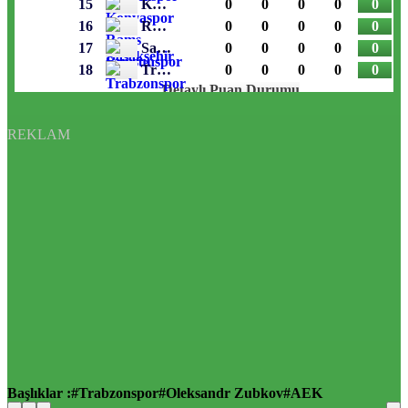
REKLAM
Başlıklar :
Trabzonspor
Oleksandr Zubkov
AEK