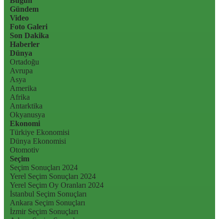
Bugün
Gündem
Video
Foto Galeri
Son Dakika
Haberler
Dünya
Ortadoğu
Avrupa
Asya
Amerika
Afrika
Antarktika
Okyanusya
Ekonomi
Türkiye Ekonomisi
Dünya Ekonomisi
Otomotiv
Seçim
Seçim Sonuçları 2024
Yerel Seçim Sonuçları 2024
Yerel Seçim Oy Oranları 2024
İstanbul Seçim Sonuçları
Ankara Seçim Sonuçları
İzmir Seçim Sonuçları