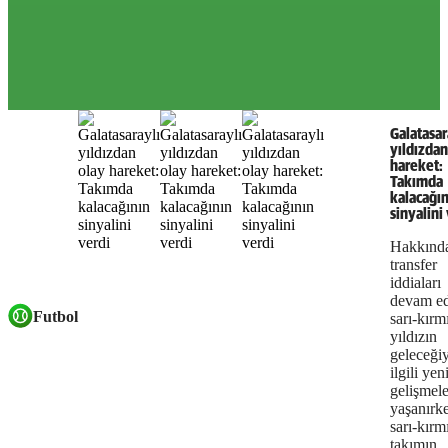
Galatasar
yıldızdan
hareket:
Takımda
kalacağın
sinyalini
Hakkınd
transfer
iddiaları
devam e
Futbol
sarı-kırmı
yıldızın
geleceğiy
ilgili yen
gelişmele
yaşanırk
sarı-kırmı
takımın