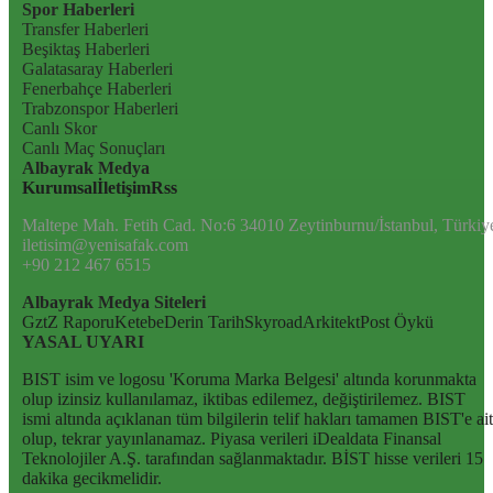
Spor Haberleri
Transfer Haberleri
Beşiktaş Haberleri
Galatasaray Haberleri
Fenerbahçe Haberleri
Trabzonspor Haberleri
Canlı Skor
Canlı Maç Sonuçları
Albayrak Medya
Kurumsal
İletişim
Rss
Maltepe Mah. Fetih Cad. No:6 34010 Zeytinburnu/İstanbul, Türkiy
iletisim@yenisafak.com
+90 212 467 6515
Albayrak Medya Siteleri
Gzt
Z Raporu
Ketebe
Derin Tarih
Skyroad
Arkitekt
Post Öykü
YASAL UYARI
BIST isim ve logosu 'Koruma Marka Belgesi' altında korunmakta
olup izinsiz kullanılamaz, iktibas edilemez, değiştirilemez. BIST
ismi altında açıklanan tüm bilgilerin telif hakları tamamen BIST'e ait
olup, tekrar yayınlanamaz. Piyasa verileri iDealdata Finansal
Teknolojiler A.Ş. tarafından sağlanmaktadır. BİST hisse verileri 15
dakika gecikmelidir.