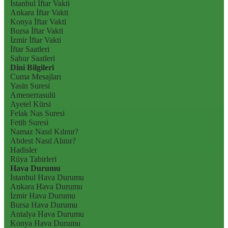
İstanbul İftar Vakti
Ankara İftar Vakti
Konya İftar Vakti
Bursa İftar Vakti
İzmir İftar Vakti
İftar Saatleri
Sahur Saatleri
Dini Bilgileri
Cuma Mesajları
Yasin Suresi
Amenerrasulü
Ayetel Kürsi
Felak Nas Suresi
Fetih Suresi
Namaz Nasıl Kılınır?
Abdest Nasıl Alınır?
Hadisler
Rüya Tabirleri
Hava Durumu
İstanbul Hava Durumu
Ankara Hava Durumu
İzmir Hava Durumu
Bursa Hava Durumu
Antalya Hava Durumu
Konya Hava Durumu