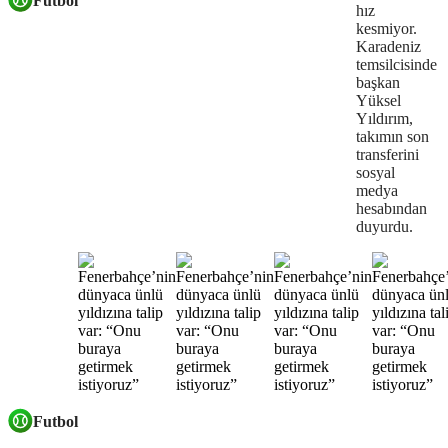
Futbol
hız
kesmiyor.
Karadeniz
temsilcisinde
başkan
Yüksel
Yıldırım,
takımın son
transferini
sosyal
medya
hesabından
duyurdu.
Futbol