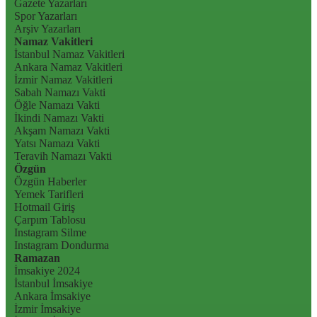
Gazete Yazarları
Spor Yazarları
Arşiv Yazarları
Namaz Vakitleri
İstanbul Namaz Vakitleri
Ankara Namaz Vakitleri
İzmir Namaz Vakitleri
Sabah Namazı Vakti
Öğle Namazı Vakti
İkindi Namazı Vakti
Akşam Namazı Vakti
Yatsı Namazı Vakti
Teravih Namazı Vakti
Özgün
Özgün Haberler
Yemek Tarifleri
Hotmail Giriş
Çarpım Tablosu
Instagram Silme
Instagram Dondurma
Ramazan
İmsakiye 2024
İstanbul İmsakiye
Ankara İmsakiye
İzmir İmsakiye