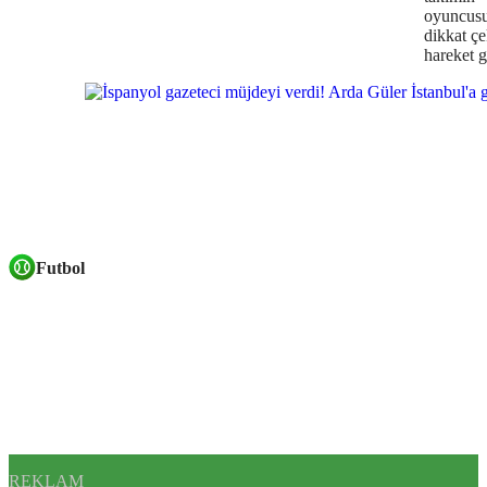
oyuncus
dikkat ç
hareket g
Futbol
REKLAM