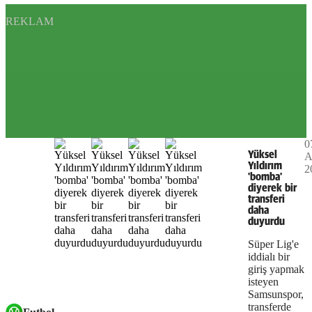
REKLAM
0
Yüksel
A
Yıldırım
2
'bomba'
diyerek bir
transferi
daha
duyurdu
Süper Lig'e
iddialı bir
giriş yapmak
isteyen
Samsunspor,
transferde