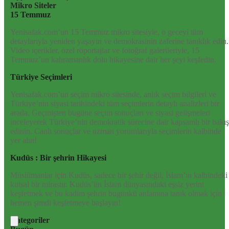
Mikro Siteler
15 Temmuz
Yenisafak.com’un 15 Temmuz mikro sitesiyle, o geceyi tüm
detaylarıyla yeniden yaşayın ve demokrasinin zaferine tanıklık edin.
Video içerikler, özel röportajlar ve fotoğraf galerileriyle, 15
Temmuz’un kahramanlık dolu hikayesine dair her şeyi keşfedin.
Türkiye Seçimleri
Yenisafak.com’un seçim mikro sitesinde, anlık seçim bilgileri ve
Türkiye’nin siyasi tarihindeki tüm seçimlerin detaylı analizleri bir
arada. Geçmişten bugüne seçim sonuçları ve siyasi gelişmeleri
inceleyerek Türkiye’nin demokratik sürecine dair kapsamlı bir bakış
edinin. Canlı sonuçlar ve uzman yorumlarıyla seçimlerin kalbinde
yer alın!
Kudüs : Bir şehrin Hikayesi
Müslümanlar için Kudüs, sadece bir şehir değil, İslam’ın kalbindeki
kutsal bir mirastır. Kudüs’ün İslam dünyasındaki eşsiz yerini
keşfetmek ve bu kadim şehrin bugünkü anlamına tanık olmak için
hemen şimdi keşfetmeye başlayın!
Kategoriler