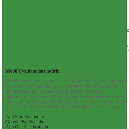
Sayfa Sonu
TR
EN
AR
FR
RU
UR
Türkiye’nin Birikimi. Uluslararası Medya Grubu.
Türkiye’nin gündemini belirleyen haber kaynağına hoş geldiniz!
Tarafsız, dinamik ve derinlemesine habercilik anlayışıyla Yeni Şafak
okuyucularına güncel gelişmelerin ötesinde bir deneyim sunuyor.
Siyaset ve ekonomiden kültür-sanat ve spor dünyasına kadar geniş
bir yelpazede sunduğu haberlerle, hem Türkiye’de hem de dünyada
neler olup bittiğini anında öğrenin. Dijital platformlarıyla her an, her
yerden en doğru bilgiye ulaşın; Yeni Şafak’la gündemi yakalayın!
Sosyal medyada bizi takip edin
Mobil Uygulamaları indirin
Gündemi cebinizde taşıyın! Yeni Şafak’ın mobil uygulamalarıyla, e
güncel haberlere anında ulaşın. Siyasetten ekonomiye, spordan
kültür-sanat dünyasına kadar geniş bir içerik yelpazesi
parmaklarınızın ucunda! Hem iOS, hem Android hem de Huawei
cihazlarınızda kolayca indirerek, günün her anında en doğru bilgiye
hızlıca erişin. Hemen indirin, dünyadaki gelişmeleri kaçırmayın!
App Store’dan indirin
Google Play’dan alın
App Galeri ile keşfedin