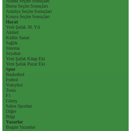
Adana Seçim Sonuçları
Bursa Seçim Sonuçları
Antalya Seçim Sonuçları
Konya Seçim Sonuçları
Hayat
Yeni Şafak 30. Yıl
Aktüel
Kültür Sanat
Sağlık
Sinema
Seyahat
Yeni Şafak Kitap Eki
Yeni Şafak Pazar Eki
Spor
Basketbol
Futbol
Voleybol
Tenis
F1
Güreş
Salon Sporları
Diğer
Bilgi
Yazarlar
Bugün Yazanlar