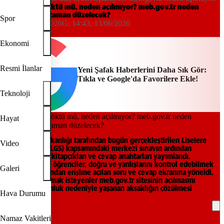
ne zaman düzelecek?
meb.gov.tr çöktü mü, neden açılmıyor? meb.gov.tr neden
açılmıyor, ne zaman düzelecek?
Spor
14:42, 13/06/2026
G:
14:43, 13/06/2026
Yeni Şafak
Ekonomi
Resmi İlanlar
Yeni Şafak Haberlerini Daha Sık Gör:
Tıkla ve Google'da Favorilere Ekle!
Teknoloji
Hayat
Milli Eğitim Bakanlığı tarafından bugün gerçekleştirilen Liselere
Video
Geçiş Sistemi (LGS) kapsamındaki merkezi sınavın ardından
beklenen soru kitapçıkları ve cevap anahtarları yayımlandı.
Sınavdan çıkan öğrenciler, doğru ve yanlışlarını kontrol edebilmek
Galeri
için MEB tarafından erişime açılan soru ve cevap ekranına yöneldi.
Sorgulama yapmak isteyenler meb.gov.tr sitesinin açılmasını
bekliyor. Yoğunluk nedeniyle yaşanan aksaklığın çözülmesi
Hava Durumu
bekleniyor.
Namaz Vakitleri
REKLAM