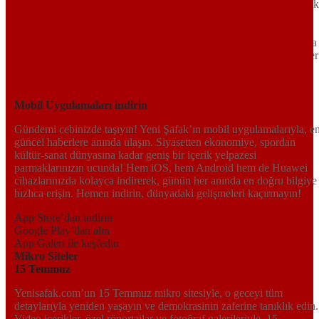
Tarafsız, dinamik ve derinlemesine habercilik anlayışıyla Yeni Şafak
okuyucularına güncel gelişmelerin ötesinde bir deneyim sunuyor.
Siyaset ve ekonomiden kültür-sanat ve spor dünyasına kadar geniş
bir yelpazede sunduğu haberlerle, hem Türkiye’de hem de dünyada
neler olup bittiğini anında öğrenin. Dijital platformlarıyla her an, her
yerden en doğru bilgiye ulaşın; Yeni Şafak’la gündemi yakalayın!
Sosyal medyada bizi takip edin
Mobil Uygulamaları indirin
Gündemi cebinizde taşıyın! Yeni Şafak’ın mobil uygulamalarıyla, e
güncel haberlere anında ulaşın. Siyasetten ekonomiye, spordan
kültür-sanat dünyasına kadar geniş bir içerik yelpazesi
parmaklarınızın ucunda! Hem iOS, hem Android hem de Huawei
cihazlarınızda kolayca indirerek, günün her anında en doğru bilgiye
hızlıca erişin. Hemen indirin, dünyadaki gelişmeleri kaçırmayın!
App Store’dan indirin
Google Play’dan alın
App Galeri ile keşfedin
Mikro Siteler
15 Temmuz
Yenisafak.com’un 15 Temmuz mikro sitesiyle, o geceyi tüm
detaylarıyla yeniden yaşayın ve demokrasinin zaferine tanıklık edin.
Video içerikler, özel röportajlar ve fotoğraf galerileriyle, 15