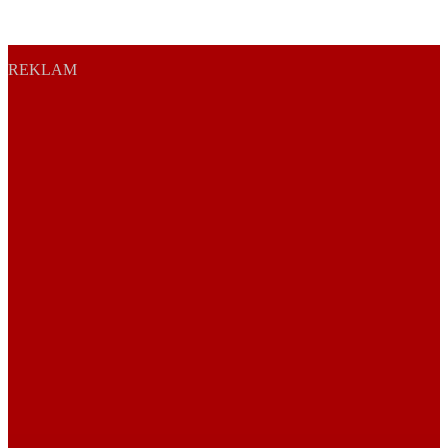
REKLAM
Sayfa Sonu
TR
EN
AR
FR
RU
UR
Türkiye’nin Birikimi. Uluslararası Medya Grubu.
Türkiye’nin gündemini belirleyen haber kaynağına hoş geldiniz!