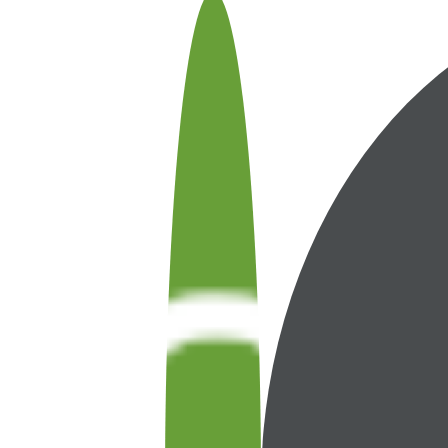
The
This is
Video
a modal
media
window.
could
not
be
loaded,
either
because
the
server
or
network
failed
or