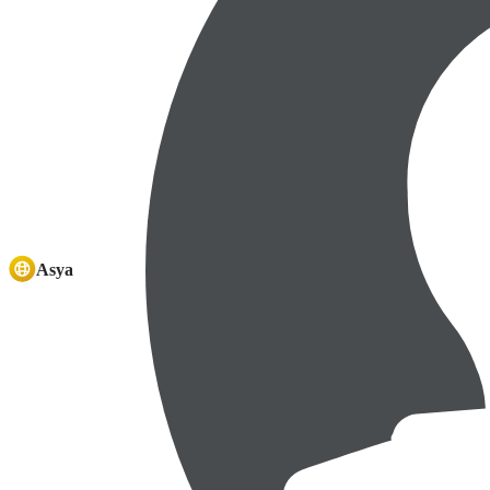
either
because
the
server
or
network
failed
or
Asya
because
the
format
is
not
supported.