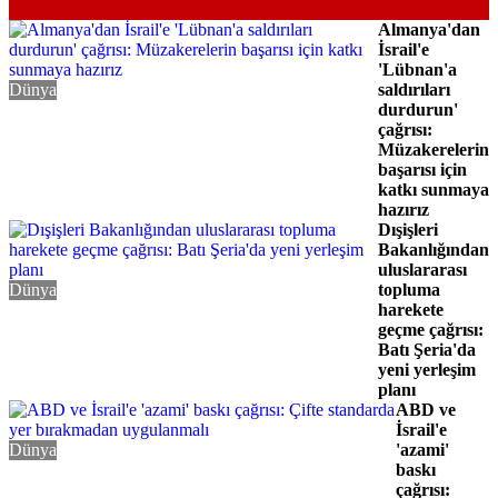
Almanya'dan
İsrail'e
'Lübnan'a
Dünya
saldırıları
durdurun'
çağrısı:
Müzakerelerin
başarısı için
katkı sunmaya
hazırız
Dışişleri
Bakanlığından
uluslararası
Dünya
topluma
harekete
geçme çağrısı:
Batı Şeria'da
yeni yerleşim
planı
ABD ve
İsrail'e
Dünya
'azami'
baskı
çağrısı: