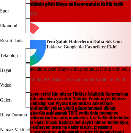
oldu
Memur ve emeklinin gözü Mayıs enflasyonunda: Kritik tarih
belli oldu
Spor
23:36, 23/05/2026
Yeni Şafak
Ekonomi
Resmi İlanlar
Yeni Şafak Haberlerini Daha Sık Gör:
Tıkla ve Google'da Favorilere Ekle!
Teknoloji
Hayat
Memur ve emeklinin gözü Mayıs enflasyonunda: Kritik tarih belli
oldu
Video
Mayıs ayı enflasyon verisi için gözler Türkiye İstatistik Kurumu’nun
açıklayacağı kritik rakamlara çevrildi. Türkiye Cumhuriyet Merkez
Galeri
Bankası’nın yayımladığı son Piyasa Katılımcıları Anketi’nde
enflasyon beklentilerinin yukarı yönlü güncellenmesi dikkat
çekerken, 3 Haziran’da açıklanacak TÜFE verilerinin memur ve
Hava Durumu
emekli maaş zamlarından kira artış oranlarına, faiz beklentilerinden
döviz piyasasına kadar birçok başlıkta belirleyici olması bekleniyor.
Peki, Mayıs ayı enflasyon oranı ne kadar olacak, piyasanın
Namaz Vakitleri
beklentisi hangi seviyede ve açıklanacak veriler ekonomiyi nasıl