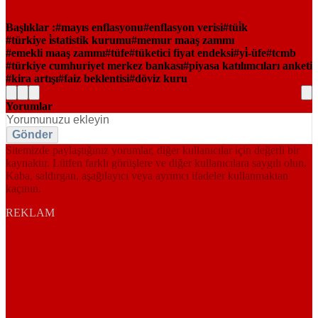
Başlıklar :
mayıs enflasyonu
enflasyon verisi
tüi̇k
türkiye i̇statistik kurumu
memur maaş zammı
emekli maaş zammı
tüfe
tüketici fiyat endeksi
yi̇-üfe
tcmb
türkiye cumhuriyet merkez bankası
piyasa katılımcıları anketi
kira artışı
faiz beklentisi
döviz kuru
Yorumlar
Gönder
Sitemizde paylaştığınız yorumlar, diğer kullanıcılar için değerli bir
kaynaktır. Lütfen farklı görüşlere ve diğer kullanıcılara saygılı olun.
Kaba, saldırgan, aşağılayıcı veya ayrımcı ifadeler kullanmaktan
kaçının.
REKLAM