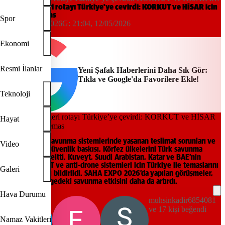
peş peşe temas
Körfez ülkeleri rotayı Türkiye’ye çevirdi: KORKUT ve HİSAR için
peş peşe temas
Spor
20:55, 12/05/2026
G:
21:04, 12/05/2026
Yeni Şafak
Ekonomi
Resmi İlanlar
Yeni Şafak Haberlerini Daha Sık Gör:
Tıkla ve Google'da Favorilere Ekle!
Teknoloji
Hayat
ABD’nin hava savunma sistemlerinde yaşanan teslimat sorunları ve
Video
İran kaynaklı güvenlik baskısı, Körfez ülkelerini Türk savunma
sanayisine yöneltti. Kuveyt, Suudi Arabistan, Katar ve BAE’nin
HİSAR, KORKUT ve anti-drone sistemleri için Türkiye ile temaslarını
Galeri
yoğunlaştırdığı bildirildi. SAHA EXPO 2026’da yapılan görüşmeler,
Ankara’nın bölgedeki savunma etkisini daha da artırdı.
Hava Durumu
muhsinkadir6854081
ve 17 kişi beğendi
Namaz Vakitleri