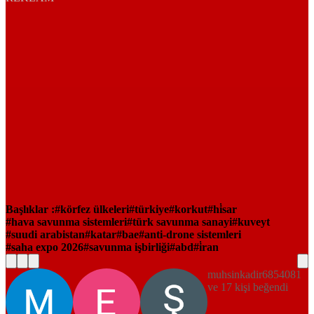
Başlıklar :
körfez ülkeleri
türkiye
korkut
hi̇sar
hava savunma sistemleri
türk savunma sanayi
kuveyt
suudi arabistan
katar
bae
anti-drone sistemleri
saha expo 2026
savunma işbirliği
abd
i̇ran
muhsinkadir6854081
ve 17 kişi beğendi