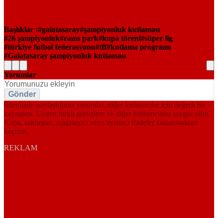
Başlıklar :
galatasaray
şampiyonluk kutlaması
26 şampiyonluk
rams park
kupa töreni
süper lig
türkiye futbol federasyonu
tff
kutlama programı
Galatasaray şampiyonluk kutlaması
Yorumlar
Gönder
Sitemizde paylaştığınız yorumlar, diğer kullanıcılar için değerli bir
kaynaktır. Lütfen farklı görüşlere ve diğer kullanıcılara saygılı olun.
Kaba, saldırgan, aşağılayıcı veya ayrımcı ifadeler kullanmaktan
kaçının.
REKLAM