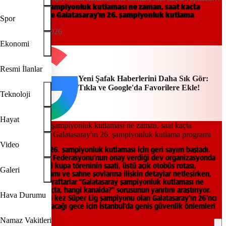
İşte Galatasaray'ın 26. şampiyonluk kutlama programı
Galatasaray şampiyonluk kutlaması ne zaman, saat kaçta
yapılacak? İşte Galatasaray'ın 26. şampiyonluk kutlama
Spor
programı
20:31, 11/05/2026
Yeni Şafak
Ekonomi
Resmi İlanlar
Yeni Şafak Haberlerini Daha Sık Gör:
Tıkla ve Google'da Favorilere Ekle!
Teknoloji
Hayat
Video
Galatasaray’ın 26. şampiyonluk kutlaması için geri sayım başladı.
Türkiye Futbol Federasyonu’nun onay verdiği dev organizasyonda
RAMS Park’taki kupa töreninin saati, üstü açık otobüs rotası,
Galeri
kutlama programı ve sahne şovlarına ilişkin detaylar netleşirken,
sarı-kırmızılı taraftarlar “Galatasaray şampiyonluk kutlaması ne
zaman, saat kaçta, hangi kanalda?” sorusunun yanıtını araştırıyor.
Hava Durumu
Üst üste 4’üncü kez Süper Lig şampiyonu olan Galatasaray’ın 26’ncı
kupasını kaldıracağı gece için İstanbul’da geniş güvenlik önlemleri
planlanıyor.
Namaz Vakitleri