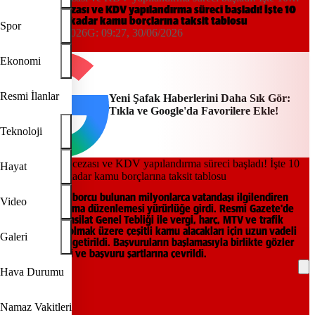
milyon liraya kadar kamu borçlarına taksit tablosu
MTV, trafik cezası ve KDV yapılandırma süreci başladı! İşte 10
milyon liraya kadar kamu borçlarına taksit tablosu
Spor
09:39, 29/06/2026
G:
09:27, 30/06/2026
Yeni Şafak
Ekonomi
Resmi İlanlar
Yeni Şafak Haberlerini Daha Sık Gör:
Tıkla ve Google'da Favorilere Ekle!
Teknoloji
Hayat
Vergi ve kamu borcu bulunan milyonlarca vatandaşı ilgilendiren
Video
yeni yapılandırma düzenlemesi yürürlüğe girdi. Resmi Gazete'de
yayımlanan Tahsilat Genel Tebliği ile vergi, harç, MTV ve trafik
cezaları başta olmak üzere çeşitli kamu alacakları için uzun vadeli
Galeri
ödeme imkânı getirildi. Başvuruların başlamasıyla birlikte gözler
ödeme takvimi ve başvuru şartlarına çevrildi.
Hava Durumu
REKLAM
Namaz Vakitleri