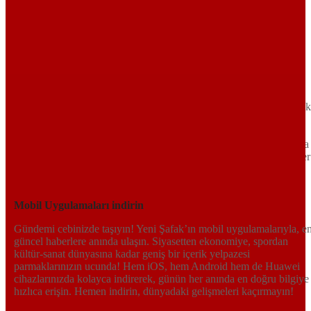
Sayfa Sonu
TR
EN
AR
FR
RU
UR
Türkiye’nin Birikimi. Uluslararası Medya Grubu.
Türkiye’nin gündemini belirleyen haber kaynağına hoş geldiniz!
Tarafsız, dinamik ve derinlemesine habercilik anlayışıyla Yeni Şafak
okuyucularına güncel gelişmelerin ötesinde bir deneyim sunuyor.
Siyaset ve ekonomiden kültür-sanat ve spor dünyasına kadar geniş
bir yelpazede sunduğu haberlerle, hem Türkiye’de hem de dünyada
neler olup bittiğini anında öğrenin. Dijital platformlarıyla her an, her
yerden en doğru bilgiye ulaşın; Yeni Şafak’la gündemi yakalayın!
Sosyal medyada bizi takip edin
Mobil Uygulamaları indirin
Gündemi cebinizde taşıyın! Yeni Şafak’ın mobil uygulamalarıyla, e
güncel haberlere anında ulaşın. Siyasetten ekonomiye, spordan
kültür-sanat dünyasına kadar geniş bir içerik yelpazesi
parmaklarınızın ucunda! Hem iOS, hem Android hem de Huawei
cihazlarınızda kolayca indirerek, günün her anında en doğru bilgiye
hızlıca erişin. Hemen indirin, dünyadaki gelişmeleri kaçırmayın!