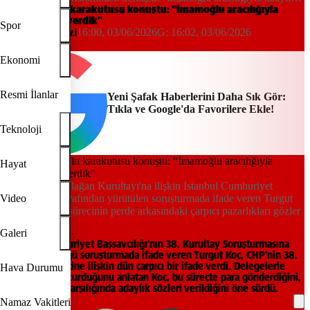
sözü verdik"
Özgür Özel’in karakutusu konuştu: “İmamoğlu aracılığıyla
adaylık sözü verdik"
Spor
Haber Merkezi
16:00, 03/06/2026
G:
16:02, 03/06/2026
Yeni Şafak
Ekonomi
Resmi İlanlar
Yeni Şafak Haberlerini Daha Sık Gör:
Tıkla ve Google'da Favorilere Ekle!
Teknoloji
Hayat
CHP'nin 38. Olağan Kurultayı'na ilişkin İstanbul Cumhuriyet
Başsavcılığı tarafından yürütülen soruşturmada ifade veren Turgut
Video
Koç, kurultay sürecinin perde arkasındaki çarpıcı pazarlıkları gözler
önüne serdi.
Galeri
İstanbul Cumhuriyet Başsavcılığı’nın 38. Kurultay Soruşturmasına
ilişkin yürüttüğü soruşturmada ifade veren Turgut Koç, CHP’nin 38.
Kurultayı sürecine ilişkin dün çarpıcı bir ifade verdi. Delegelerle
Hava Durumu
birebir temas kurduğunu anlatan Koç, bu süreçte para gönderdiğini,
siyasi destek karşılığında adaylık sözleri verildiğini öne sürdü.
Namaz Vakitleri