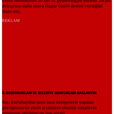
kendi hesabından 10 bin TL gönderdiğini söyledi. Bu iki
delegenin daha sonra Özgür Özel’e destek verdiğini
ifade etti.
REKLAM
İL BAŞKANLIKLARI VE BELEDİYE ADAYLIKLARI BAĞLANTISI
Koç, kurultaydan önce bazı delegelerle yapılan
görüşmelerde yerel seçimlere yönelik taleplerin
gündeme geldiğini de öne sürdü.