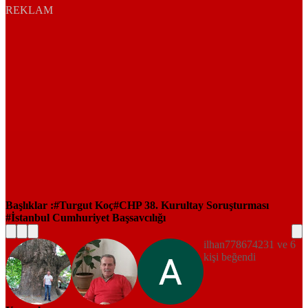
REKLAM
Başlıklar :
Turgut Koç
CHP 38. Kurultay Soruşturması
İstanbul Cumhuriyet Başsavcılığı
ilhan778674231 ve 6
kişi beğendi