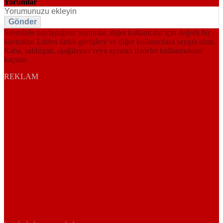
Yorumlar
Gönder
Sitemizde paylaştığınız yorumlar, diğer kullanıcılar için değerli bir
kaynaktır. Lütfen farklı görüşlere ve diğer kullanıcılara saygılı olun.
Kaba, saldırgan, aşağılayıcı veya ayrımcı ifadeler kullanmaktan
kaçının.
REKLAM