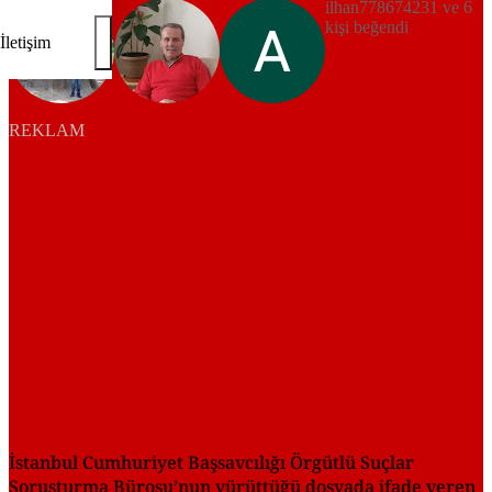
ilhan778674231 ve 6
kişi beğendi
İletişim
REKLAM
İstanbul Cumhuriyet Başsavcılığı Örgütlü Suçlar
Soruşturma Bürosu’nun yürüttüğü dosyada ifade veren