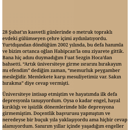
28 Şubat’ın kasvetli günlerinde o metruk topraklı
evdeki gülümseyen çehre içimi aydınlatıyordu.
Yurtdışından döndüğüm 2002 yılında, bu defa hanımla
ve bizim ortanca oğlan Habipcan’la onu ziyarete gittik.
Bana hiç adını duymadığım Fuat Sezgin Hoca’dan
bahsetti. “Artık üniversiteye girme ısrarını bırakayım
mı efendim” dediğim zaman, “memurluk peygamber
mesleğidir. Memlekete karşı mesuliyetimiz var. Sakın
bırakma” diye cevap vermişti.
Üniversiteye intisap etmiştim ve hayatımda ilk defa
depresyonla tanışıyordum. Oysa o kadar engel, hayal
kırıklığı ve işsizlik dönemlerimde bile depresyona
girmemiştim. Doçentlik başvurusu yapmıştım ve
neredeyse bir buçuk yıla yaklaşıyordu ama hiçbir cevap
alamıyordum. Sanırım yıllar içinde yaşadığım engeller