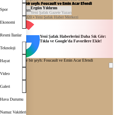
Bir filozof ve bir şeyh: Foucault ve Emin Acar Efendi
Ergün Yıldırım
Spor
Yeni Şafak Gazete Yazarı
04:00, 16/09/2020
• Yeni Şafak Haber Merkezi
Ekonomi
Resmi İlanlar
Yeni Şafak Haberlerini Daha Sık Gör:
Tıkla ve Google'da Favorilere Ekle!
Teknoloji
Hayat
Video
REKLAM
Galeri
Hava Durumu
Namaz Vakitleri