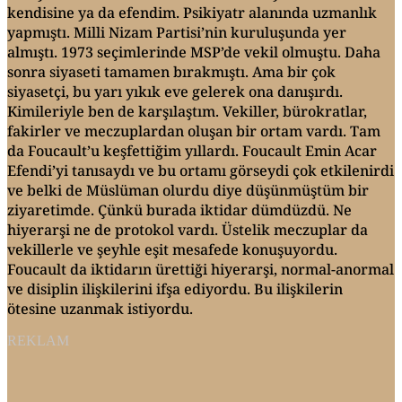
kendisine ya da efendim. Psikiyatr alanında uzmanlık
yapmıştı. Milli Nizam Partisi’nin kuruluşunda yer
almıştı. 1973 seçimlerinde MSP’de vekil olmuştu. Daha
sonra siyaseti tamamen bırakmıştı. Ama bir çok
siyasetçi, bu yarı yıkık eve gelerek ona danışırdı.
Kimileriyle ben de karşılaştım. Vekiller, bürokratlar,
fakirler ve meczuplardan oluşan bir ortam vardı. Tam
da Foucault’u keşfettiğim yıllardı. Foucault Emin Acar
Efendi’yi tanısaydı ve bu ortamı görseydi çok etkilenirdi
ve belki de Müslüman olurdu diye düşünmüştüm bir
ziyaretimde. Çünkü burada iktidar dümdüzdü. Ne
hiyerarşi ne de protokol vardı. Üstelik meczuplar da
vekillerle ve şeyhle eşit mesafede konuşuyordu.
Foucault da iktidarın ürettiği hiyerarşi, normal-anormal
ve disiplin ilişkilerini ifşa ediyordu. Bu ilişkilerin
ötesine uzanmak istiyordu.
REKLAM