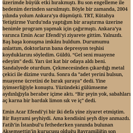
üzerimde büyük etki bırakmıştı. Bu son engelleme ile
bedenim derinden sarsılmıştı. Böyle bir zamanda, 2004
yılında yolum Ankara’ya düşmüştü. TRT, Kütahya
Yetiştirme Yurdu’nda yaptığım bir araştırma üzerine
benimle program yapmak için çağırmıştı. Ankara’ya
varınca Emin Acar Efendi’yi ziyarete gittim. Yalnızdı.
Baş başa konuşma imkânı buldum. Durumumu
anlattım, doktorların bana depresyon teşhisi
koyduklarını söyledim. Güldü. “Gel seni muayene
edeyim” dedi. Yarı üst kat bir odaya aldı beni.
Sandalyede oturdum. Çekmecesinden çıkardığı metal
çekici ile dizime vurdu. Sonra da ”adet yerini bulsun,
muayene ücretini de bırak şuraya” dedi. Yine
iyimserliğiyle konuştu. Yüzündeki gülümseme
aydınlığıyla beraber içime aktı. “Bir şeyin yok, sabahları
aç karna bir bardak limon sık ve iç” dedi.
Emin Acar Efendi’yi bir iki defa yine ziyaret etmiştim.
Bir Bayrami şeyhiydi. Ama kendisini şeyh diye anmazdı.
Fatih’in İstanbul’u fethederken yanında bulunan
Akşemsettin’in kurucusu olduğu Bayramiliğin son