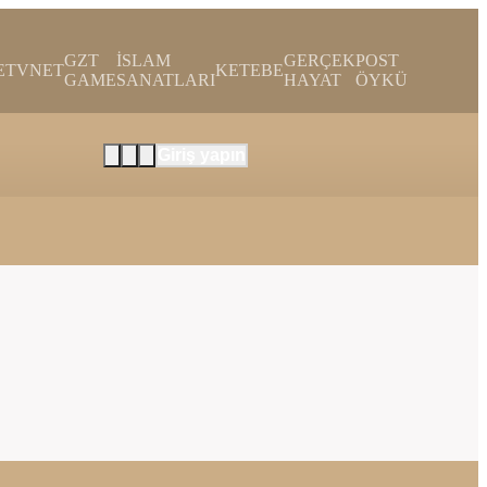
GZT
İSLAM
GERÇEK
POST
E
TVNET
KETEBE
GAME
SANATLARI
HAYAT
ÖYKÜ
Giriş yapın