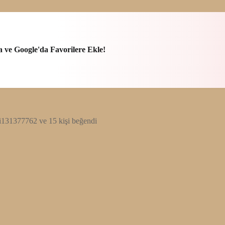
a ve Google'da Favorilere Ekle!
i131377762 ve 15 kişi beğendi