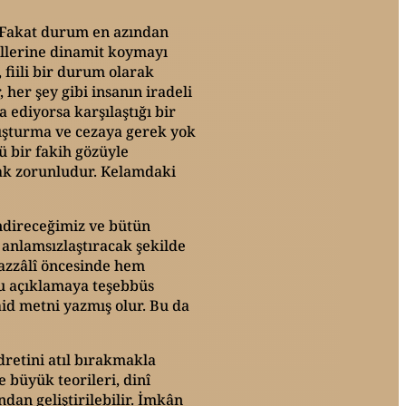
r. Fakat durum en azından
mellerine dinamit koymayı
 fiili bir durum olarak
her şey gibi insanın iradeli
a ediyorsa karşılaştığı bir
ovuşturma ve cezaya gerek yok
ü bir fakih gözüyle
amak zorunludur. Kelamdaki
endireceğimiz ve bütün
 anlamsızlaştıracak şekilde
Gazzâlî öncesinde hem
unu açıklamaya teşebbüs
id metni yazmış olur. Bu da
udretini atıl bırakmakla
e büyük teorileri, dinî
ndan geliştirilebilir. İmkân