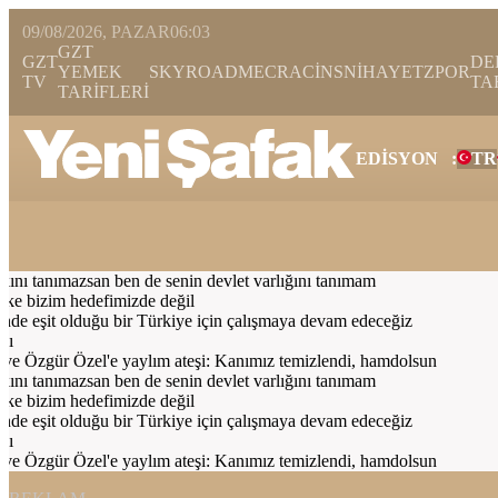
09/08/2026, PAZAR
06:03
GZT
GZT
DE
YEMEK
SKYROAD
MECRA
CİNS
NİHAYET
ZPOR
TV
TA
TARİFLERİ
EDİSYON
:
TR
Bugün
Spor
Ekonomi
Gündem
Resmi İlanlar
Galeri
Video
Yazarl
nı tanımazsan ben de senin devlet varlığını tanımam
ke bizim hedefimizde değil
 eşit olduğu bir Türkiye için çalışmaya devam edeceğiz
 Özgür Özel'e yaylım ateşi: Kanımız temizlendi, hamdolsun
nı tanımazsan ben de senin devlet varlığını tanımam
ke bizim hedefimizde değil
 eşit olduğu bir Türkiye için çalışmaya devam edeceğiz
 Özgür Özel'e yaylım ateşi: Kanımız temizlendi, hamdolsun