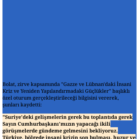
Bolat, zirve kapsamında "Gazze ve Lübnan'daki İnsani
Kriz ve Yeniden Yapılandırmadaki Güçlükler" başlıklı
özel oturum gerçekleştirileceği bilgisini vererek,
şunları kaydetti:
"Suriye'deki gelişmelerin gerek bu toplantıda gerek
Sayın Cumhurbaşkanı'mızın yapacağı ikili
görüşmelerde gündeme gelmesini bekliyoruz.
Türkiye, bölgede insani krizin son bulması, huzur ve