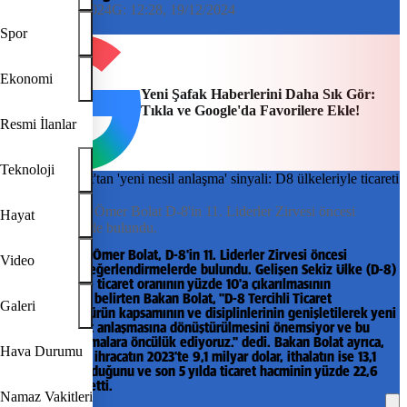
11:58, 19/12/2024
G:
12:28, 19/12/2024
AA
Spor
Ekonomi
Yeni Şafak Haberlerini Daha Sık Gör:
Tıkla ve Google'da Favorilere Ekle!
Resmi İlanlar
Teknoloji
Ticaret Bakanı Ömer Bolat D-8'in 11. Liderler Zirvesi öncesi
Hayat
değerlendirmede bulundu.
Ticaret Bakanı Ömer Bolat, D-8'in 11. Liderler Zirvesi öncesi
Video
gazetecilere değerlendirmelerde bulundu. Gelişen Sekiz Ülke (D-8)
Teşkilatı içinde ticaret oranının yüzde 10'a çıkarılmasının
hedeflendiğini belirten Bakan Bolat, "D-8 Tercihli Ticaret
Galeri
Anlaşması'nın ürün kapsamının ve disiplinlerinin genişletilerek yeni
nesil bir ticaret anlaşmasına dönüştürülmesini önemsiyor ve bu
konudaki çalışmalara öncülük ediyoruz." dedi. Bakan Bolat ayrıca,
Hava Durumu
D-8 ülkelerine ihracatın 2023'te 9,1 milyar dolar, ithalatın ise 13,1
milyar dolar olduğunu ve son 5 yılda ticaret hacminin yüzde 22,6
arttığını ifade etti.
Namaz Vakitleri