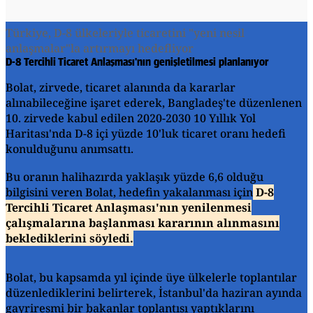
Türkiye, D-8 ülkeleriyle ticaretini "yeni nesil
anlaşmalar"la artırmayı hedefliyor
D-8 Tercihli Ticaret Anlaşması'nın genişletilmesi planlanıyor
Bolat, zirvede, ticaret alanında da kararlar
alınabileceğine işaret ederek, Bangladeş'te düzenlenen
10. zirvede kabul edilen 2020-2030 10 Yıllık Yol
Haritası'nda D-8 içi yüzde 10'luk ticaret oranı hedefi
konulduğunu anımsattı.
Bu oranın halihazırda yaklaşık yüzde 6,6 olduğu
bilgisini veren Bolat, hedefin yakalanması için
D-8
Tercihli Ticaret Anlaşması'nın yenilenmesi
çalışmalarına başlanması kararının alınmasını
beklediklerini söyledi.
Bolat, bu kapsamda yıl içinde üye ülkelerle toplantılar
düzenlediklerini belirterek, İstanbul'da haziran ayında
gayriresmi bir bakanlar toplantısı yaptıklarını