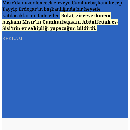
Mısır'da düzenlenecek zirveye Cumhurbaşkanı Recep
Tayyip Erdoğan'ın başkanlığında bir heyetle
katılacaklarını ifade eden
Bolat, zirveye dönem
başkanı Mısır'ın Cumhurbaşkanı Abdulfettah es-
Sisi'nin ev sahipliği yapacağını bildirdi.
REKLAM