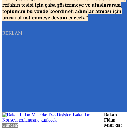
refahın tesisi için çaba göstermeye ve uluslararası
toplumun bu yönde koordineli adımlar atması için
öncü rol üstlenmeye devam edecek."
REKLAM
Bakan
Fidan
Gündem
Mısır'da: