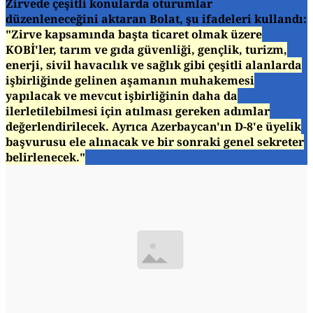
Zirvede çeşitli konularda oturumlar
düzenleneceğini aktaran Bolat, şu ifadeleri kullandı:
"Zirve kapsamında başta ticaret olmak üzere
KOBİ'ler, tarım ve gıda güvenliği, gençlik, turizm,
enerji, sivil havacılık ve sağlık gibi çeşitli alanlarda
işbirliğinde gelinen aşamanın muhakemesi
yapılacak ve mevcut işbirliğinin daha da
ilerletilebilmesi için atılması gereken adımlar
değerlendirilecek. Ayrıca Azerbaycan'ın D-8'e üyelik
başvurusu ele alınacak ve bir sonraki genel sekreter
belirlenecek."