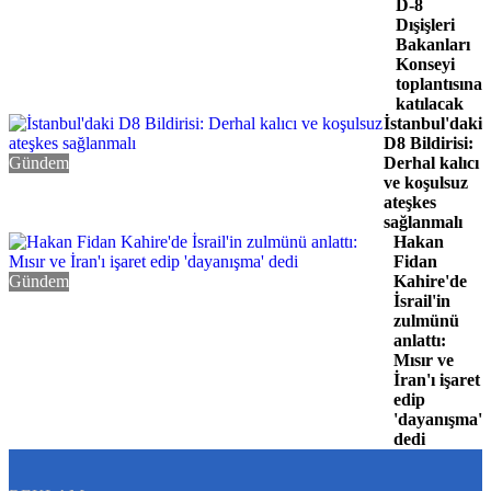
D-8
Dışişleri
Bakanları
Konseyi
toplantısına
katılacak
İstanbul'daki
D8 Bildirisi:
Gündem
Derhal kalıcı
ve koşulsuz
ateşkes
sağlanmalı
Hakan
Fidan
Gündem
Kahire'de
İsrail'in
zulmünü
anlattı:
Mısır ve
İran'ı işaret
edip
'dayanışma'
dedi