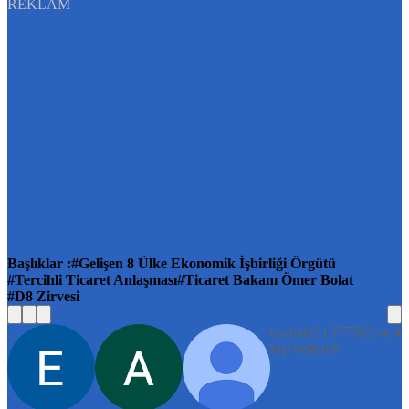
REKLAM
Başlıklar :
Gelişen 8 Ülke Ekonomik İşbirliği Örgütü
Tercihli Ticaret Anlaşması
Ticaret Bakanı Ömer Bolat
D8 Zirvesi
esubai131377762 ve 4
kişi beğendi