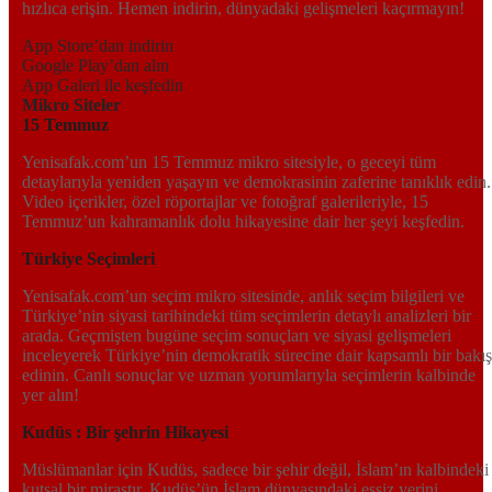
hızlıca erişin. Hemen indirin, dünyadaki gelişmeleri kaçırmayın!
App Store’dan indirin
Google Play’dan alın
App Galeri ile keşfedin
Mikro Siteler
15 Temmuz
Yenisafak.com’un 15 Temmuz mikro sitesiyle, o geceyi tüm
detaylarıyla yeniden yaşayın ve demokrasinin zaferine tanıklık edin.
Video içerikler, özel röportajlar ve fotoğraf galerileriyle, 15
Temmuz’un kahramanlık dolu hikayesine dair her şeyi keşfedin.
Türkiye Seçimleri
Yenisafak.com’un seçim mikro sitesinde, anlık seçim bilgileri ve
Türkiye’nin siyasi tarihindeki tüm seçimlerin detaylı analizleri bir
arada. Geçmişten bugüne seçim sonuçları ve siyasi gelişmeleri
inceleyerek Türkiye’nin demokratik sürecine dair kapsamlı bir bakış
edinin. Canlı sonuçlar ve uzman yorumlarıyla seçimlerin kalbinde
yer alın!
Kudüs : Bir şehrin Hikayesi
Müslümanlar için Kudüs, sadece bir şehir değil, İslam’ın kalbindeki
kutsal bir mirastır. Kudüs’ün İslam dünyasındaki eşsiz yerini