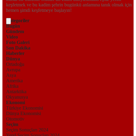
keşfetmek ve bu kadim şehrin bugünkü anlamına tanık olmak için
hemen şimdi keşfetmeye başlayın!
Kategoriler
Bugün
Gündem
Video
Foto Galeri
Son Dakika
Haberler
Dünya
Ortadoğu
Avrupa
Asya
Amerika
Afrika
Antarktika
Okyanusya
Ekonomi
Türkiye Ekonomisi
Dünya Ekonomisi
Otomotiv
Seçim
Seçim Sonuçları 2024
Yerel Seçim Sonuçları 2024