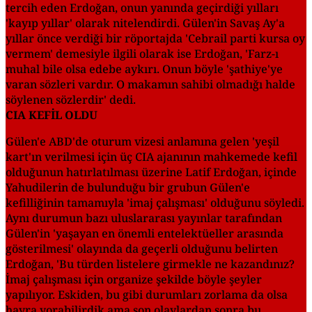
tercih eden Erdoğan, onun yanında geçirdiği yılları
'kayıp yıllar' olarak nitelendirdi. Gülen'in Savaş Ay'a
yıllar önce verdiği bir röportajda 'Cebrail parti kursa oy
vermem' demesiyle ilgili olarak ise Erdoğan, 'Farz-ı
muhal bile olsa edebe aykırı. Onun böyle 'şathiye'ye
varan sözleri vardır. O makamın sahibi olmadığı halde
söylenen sözlerdir' dedi.
CIA KEFİL OLDU
Gülen'e ABD'de oturum vizesi anlamına gelen 'yeşil
kart'ın verilmesi için üç CIA ajanının mahkemede kefil
olduğunun hatırlatılması üzerine Latif Erdoğan, içinde
Yahudilerin de bulunduğu bir grubun Gülen'e
kefilliğinin tamamıyla 'imaj çalışması' olduğunu söyledi.
Aynı durumun bazı uluslararası yayınlar tarafından
Gülen'in 'yaşayan en önemli entelektüeller arasında
gösterilmesi' olayında da geçerli olduğunu belirten
Erdoğan, 'Bu türden listelere girmekle ne kazandınız?
İmaj çalışması için organize şekilde böyle şeyler
yapılıyor. Eskiden, bu gibi durumları zorlama da olsa
hayra yorabilirdik ama son olaylardan sonra bu