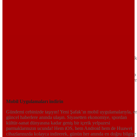
Sayfa Sonu
TR
EN
AR
FR
RU
UR
Türkiye’nin Birikimi. Uluslararası Medya Grubu.
Türkiye’nin gündemini belirleyen haber kaynağına hoş geldiniz!
Tarafsız, dinamik ve derinlemesine habercilik anlayışıyla Yeni Şafak
okuyucularına güncel gelişmelerin ötesinde bir deneyim sunuyor.
Siyaset ve ekonomiden kültür-sanat ve spor dünyasına kadar geniş
bir yelpazede sunduğu haberlerle, hem Türkiye’de hem de dünyada
neler olup bittiğini anında öğrenin. Dijital platformlarıyla her an, her
yerden en doğru bilgiye ulaşın; Yeni Şafak’la gündemi yakalayın!
Sosyal medyada bizi takip edin
Mobil Uygulamaları indirin
Gündemi cebinizde taşıyın! Yeni Şafak’ın mobil uygulamalarıyla, e
güncel haberlere anında ulaşın. Siyasetten ekonomiye, spordan
kültür-sanat dünyasına kadar geniş bir içerik yelpazesi
parmaklarınızın ucunda! Hem iOS, hem Android hem de Huawei
cihazlarınızda kolayca indirerek, günün her anında en doğru bilgiye