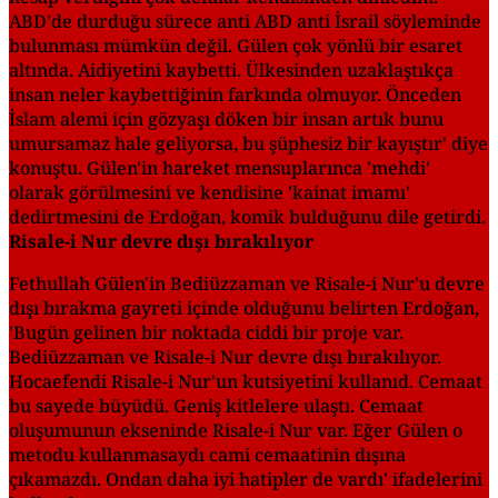
ABD'de durduğu sürece anti ABD anti İsrail söyleminde
bulunması mümkün değil. Gülen çok yönlü bir esaret
altında. Aidiyetini kaybetti. Ülkesinden uzaklaştıkça
insan neler kaybettiğinin farkında olmuyor. Önceden
İslam alemi için gözyaşı döken bir insan artık bunu
umursamaz hale geliyorsa, bu şüphesiz bir kayıştır' diye
konuştu. Gülen'in hareket mensuplarınca 'mehdi'
olarak görülmesini ve kendisine 'kainat imamı'
dedirtmesini de Erdoğan, komik bulduğunu dile getirdi.
Risale-i Nur devre dışı bırakılıyor
Fethullah Gülen'in Bediüzzaman ve Risale-i Nur'u devre
dışı bırakma gayreti içinde olduğunu belirten Erdoğan,
'Bugün gelinen bir noktada ciddi bir proje var.
Bediüzzaman ve Risale-i Nur devre dışı bırakılıyor.
Hocaefendi Risale-i Nur'un kutsiyetini kullanıd. Cemaat
bu sayede büyüdü. Geniş kitlelere ulaştı. Cemaat
oluşumunun ekseninde Risale-i Nur var. Eğer Gülen o
metodu kullanmasaydı cami cemaatinin dışına
çıkamazdı. Ondan daha iyi hatipler de vardı' ifadelerini