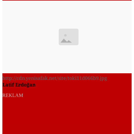
http://cdn.yenisafak.net/site/toki11d066b9.jpg
Latif Erdoğan
REKLAM