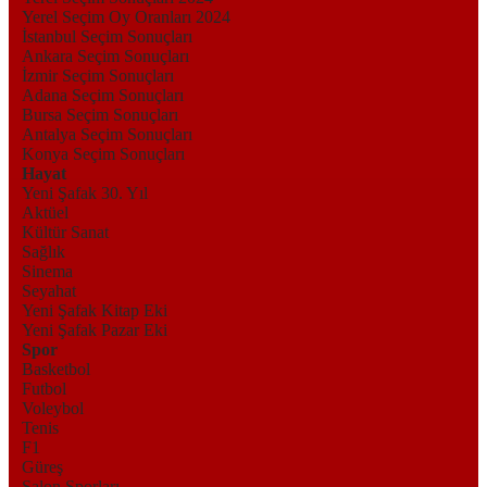
Yerel Seçim Oy Oranları 2024
İstanbul Seçim Sonuçları
Ankara Seçim Sonuçları
İzmir Seçim Sonuçları
Adana Seçim Sonuçları
Bursa Seçim Sonuçları
Antalya Seçim Sonuçları
Konya Seçim Sonuçları
Hayat
Yeni Şafak 30. Yıl
Aktüel
Kültür Sanat
Sağlık
Sinema
Seyahat
Yeni Şafak Kitap Eki
Yeni Şafak Pazar Eki
Spor
Basketbol
Futbol
Voleybol
Tenis
F1
Güreş
Salon Sporları