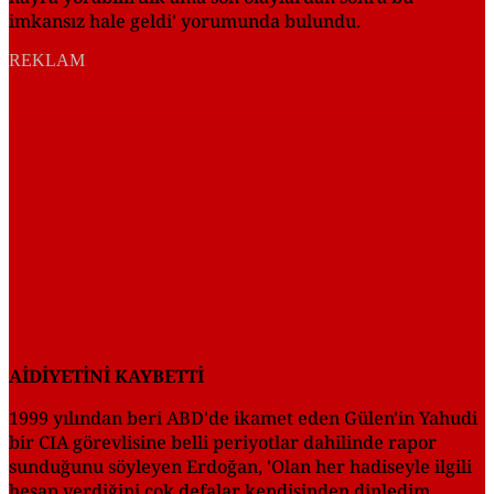
imkansız hale geldi' yorumunda bulundu.
REKLAM
AİDİYETİNİ KAYBETTİ
1999 yılından beri ABD'de ikamet eden Gülen'in Yahudi
bir CIA görevlisine belli periyotlar dahilinde rapor
sunduğunu söyleyen Erdoğan, 'Olan her hadiseyle ilgili
hesap verdiğini çok defalar kendisinden dinledim.