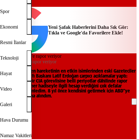
Yeni Şafak
Spor
Ekonomi
Yeni Şafak Haberlerini Daha Sık Gör:
Tıkla ve Google'da Favorilere Ekle!
Resmi İlanlar
Teknoloji
Gülen, CIA''e rapor veriyor
Bir dönem Gülen hareketinin en etkin isimlerinden eski Gazeteciler
Hayat
ve Yazarlar Vakfı Başkanı Latif Erdoğan çarpıcı açıklamalar yaptı:
Gülen Yahudi bir CIA görevlisine belli periyotlar dâhilinde rapor
sunuyor. Olan her hadiseyle ilgili hesap verdiğini çok defalar
Video
kendisinden dinledim. 8 yıl önce kendisini getirmek için ABD''ye
gittim. Gözaltına alındım.
Galeri
REKLAM
Hava Durumu
Namaz Vakitleri