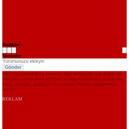
Başlıklar :
Yorumlar
Gönder
Sitemizde paylaştığınız yorumlar, diğer kullanıcılar için değerli bir
kaynaktır. Lütfen farklı görüşlere ve diğer kullanıcılara saygılı olun.
Kaba, saldırgan, aşağılayıcı veya ayrımcı ifadeler kullanmaktan
kaçının.
REKLAM