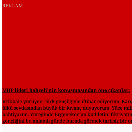
REKLAM
MHP lideri Bahçeli'nin konuşmasından öne çıkanlar:
İstikbale yürüyen Türk gençliğiyle iftihar ediyorum. 
ülkü sevdasından büyük bir kıvanç duyuyorum. Yüce mille
bahtiyarım. Yüreğinde Ergenekon'un kuddetini fikriyatın 
gençliğini bu anlamlı günde burada görmek tarifsiz bir o