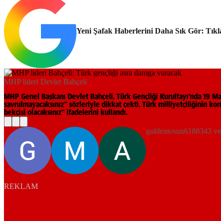
Yeni Şafak Haberlerini Daha Sık Gör: Tıkl
MHP lideri Devlet Bahçeli
MHP Genel Başkanı Devlet Bahçeli, Türk Gençliği Kurultayı’nda 19 May
savrulmayacaksınız” sözleriyle dikkat çekti. Türk milliyetçiliğinin k
bekçisi olacaksınız” ifadelerini kullandı.
guldentosun6188343 ve 
REKLAM