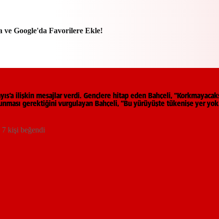
a ve Google'da Favorilere Ekle!
ıs’a ilişkin mesajlar verdi. Gençlere hitap eden Bahçeli, “Korkmayacak
orunması gerektiğini vurgulayan Bahçeli, “Bu yürüyüşte tükenişe yer yok.
7 kişi beğendi