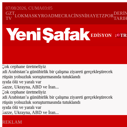
07/08/2026, CUMA
03:05
GZT
DERİ
LOKMA
SKYROAD
MECRA
CİNS
NİHAYET
ZPOR
TV
TARI
EDİSYON
:
TR
Bugün
Spor
Ekonomi
Gündem
Resmi İlanlar
Galeri
Video
Yazarl
 Çok cephane üretmeliyiz
rabistan’a günübirlik bir çalışma ziyareti gerçekleştirecek
işsin yolsuzluk soruşturmasında tutuklandı
ıda ölü ve yaralı var
 Gazze, Ukrayna, ABD ve İran...
 Çok cephane üretmeliyiz
rabistan’a günübirlik bir çalışma ziyareti gerçekleştirecek
işsin yolsuzluk soruşturmasında tutuklandı
ıda ölü ve yaralı var
 Gazze, Ukrayna, ABD ve İran...
REKLAM