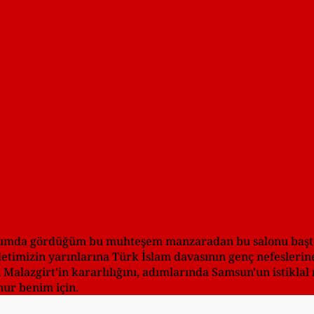
Karşımda gördüğüm bu muhteşem manzaradan bu salonu baş
timizin yarınlarına Türk İslam davasının genç nefeslerine
Malazgirt'in kararlılığını, adımlarında Samsun'un istiklal
nur benim için.