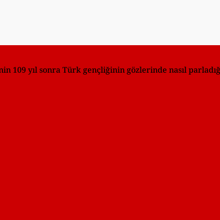
 109 yıl sonra Türk gençliğinin gözlerinde nasıl parladığ