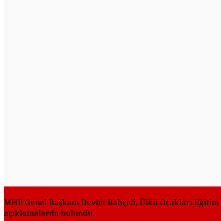
MHP Genel Başkanı Devlet Bahçeli, Ülkü Ocakları Eğitim 
açıklamalarda bulundu.