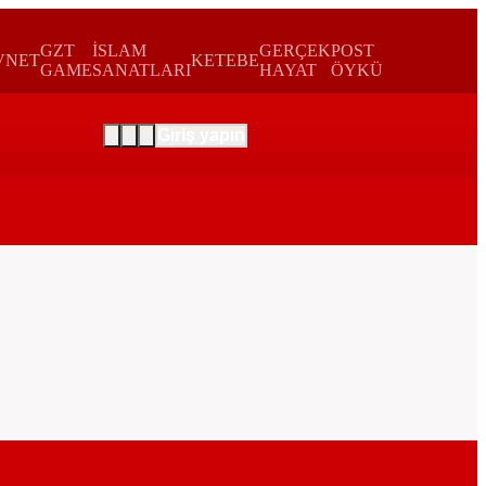
GZT
İSLAM
GERÇEK
POST
VNET
KETEBE
GAME
SANATLARI
HAYAT
ÖYKÜ
Giriş yapın