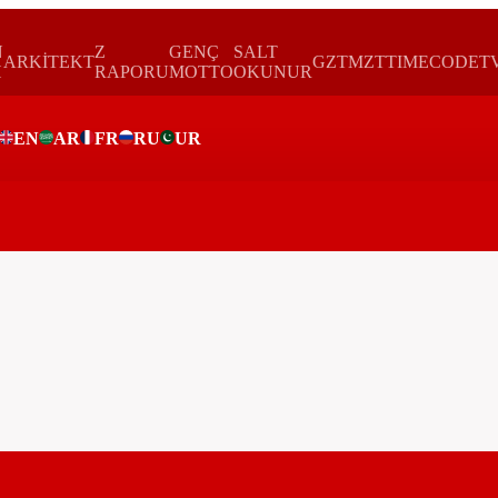
N
Z
GENÇ
SALT
ARKİTEKT
GZTMZT
TIMECODE
T
H
RAPORU
MOTTO
OKUNUR
EN
AR
FR
RU
UR
ar