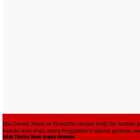
Ebu Davud, Nesaî ve Tirmizî’in rivayet ettiği bir hadiste
hamdu sena etsin, sonra Peygamber’e salavat getirsin, onda
Salatı Tüncina Duası Arapça Okunuşu