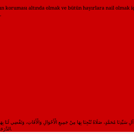
 koruması altında olmak ve bütün hayırlara nail olmak içi
.
لِ سَيِّدِنَا مُحَمَّدٍ، صَلَاةً تُنْجِنَا بِهَا مِنْ جَمِيعِ الْأَحْوَالِ وَالْأَفَاتِ، وَتَقْضِي لَنَا بِهَا
الدَّرَجَاتِ، وَتُبَلِّغُنَا بِهَا أَكْرَمَ الْغَايَاتِ مِنْ جَمِيعِ الْخَيْرَاتِ فِي الْحَيَاةِ وَبَعْدَ الْمَمَاتِ.