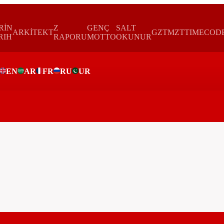
RİN
Z
GENÇ
SALT
ARKİTEKT
GZTMZT
TIMECOD
RIH
RAPORU
MOTTO
OKUNUR
EN
AR
FR
RU
UR
ar