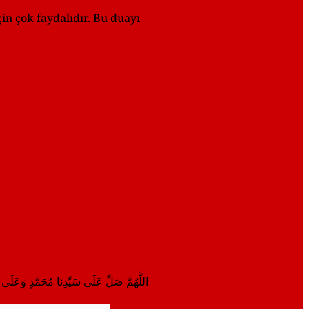
n çok faydalıdır. Bu duayı
اللَّهُمَّ صَلِّ عَلَى سَيِّدِنَا مُحَمَّدٍ وَعَلَى آ