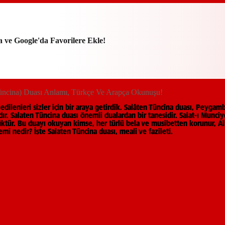
a ve Google'da Favorilere Ekle!
 Tüncina) Duası Anlamı, Türkçe Ve Arapça Okunuşu!
dilenleri sizler için bir araya getirdik. Salâten Tüncîna duası, Pey
r. Salaten Tüncina duası önemli dualardan bir tanesidir. Salat-ı Munciye
yüktür. Bu duayı okuyan kimse, her türlü bela ve musibetten korunur, All
mi nedir? İşte Salaten Tüncina duası, meali ve fazileti.