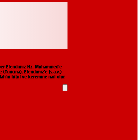
gamber Efendimiz Hz. Muhammed'e
 (Tuncina), Efendimiz'e (s.a.v.)
ah'ın lütuf ve keremine nail olur.