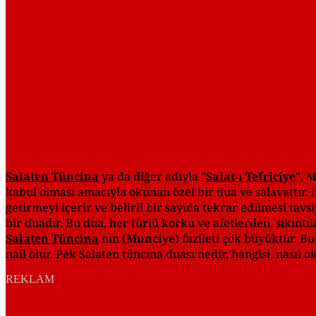
Salaten Tüncina
ya da diğer adıyla "
Salat-ı Tefriciye
", 
kabul olması amacıyla okunan özel bir dua ve salavattır
getirmeyi içerir ve belirli bir sayıda tekrar edilmesi tavsi
bir duadır. Bu dua, her türlü korku ve afetlerden, sıkınt
Salaten Tüncina
'nın (
Munciye
) fazileti çok büyüktür. B
nail olur. Pek Salaten tüncina duası nedir, hangisi, nasıl 
REKLAM