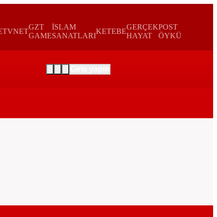
GZT
İSLAM
GERÇEK
POST
E
TVNET
KETEBE
GAME
SANATLARI
HAYAT
ÖYKÜ
Giriş yapın