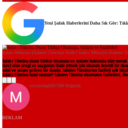
Yeni Şafak Haberlerini Daha Sık Gör: Tıkl
Salat-ı Münciye (Salaten Tüncina) Nedir? Salat-ı Münciye (Salaten
Salat-ı Tüncina Duası Türkçe Okunuşu ve Anlamı hakkında tüm merak e
(sav) olan sevgi ve saygımızı ifade etmek için okunan önemli bir duadı
salat ve selam getiren bir duadır. Salaten Tüncina'nın fazileti çok bü
Salat-ı Tüncina nasıl okunur? Salaten Tüncina okumanın faziletleri, öne
mcetindag6687388 Beğendi
REKLAM