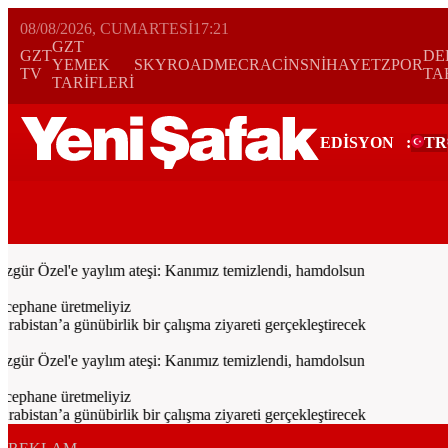
08/08/2026, CUMARTESI
17:21
GZT
GZT
DE
YEMEK
SKYROAD
MECRA
CİNS
NİHAYET
ZPOR
TV
TA
TARİFLERİ
EDİSYON
:
TR
Bugün
Spor
Ekonomi
Gündem
Resmi İlanlar
Galeri
Video
Yazarl
r Özel'e yaylım ateşi: Kanımız temizlendi, hamdolsun
cephane üretmeliyiz
tan’a günübirlik bir çalışma ziyareti gerçekleştirecek
r Özel'e yaylım ateşi: Kanımız temizlendi, hamdolsun
cephane üretmeliyiz
tan’a günübirlik bir çalışma ziyareti gerçekleştirecek