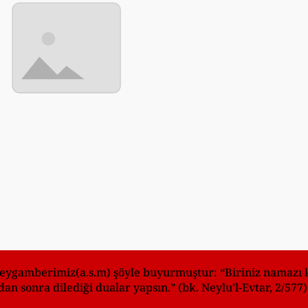
 peygamberimiz(a.s.m) şöyle buyurmuştur: “Biriniz namazı k
n sonra dilediği dualar yapsın.” (bk. Neylu’l-Evtar, 2/577)