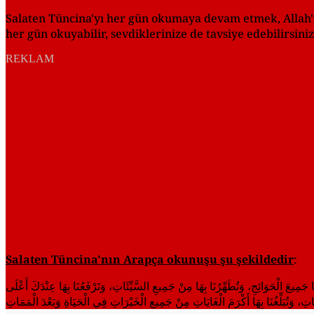
Salaten Tüncina'yı her gün okumaya devam etmek, Allah'ın
her gün okuyabilir, sevdiklerinize de tavsiye edebilirsiniz
REKLAM
Salaten Tüncina'nın Arapça okunuşu şu şekildedir
:
 جَمِيعَ الْحَوَائِجِ، وَتُطَهِّرُنَا بِهَا مِنْ جَمِيعِ السَّيِّئَاتِ، وَتَرْفَعُنَا بِهَا عِنْدَكَ أَعْلَى