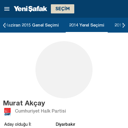
SEÇİM
Haziran 2015 Genel Seçimi
2014 Yerel Seçimi
2011 G
Murat Akçay
Cumhuriyet Halk Partisi
Diyarbakır
Aday olduğu İl: