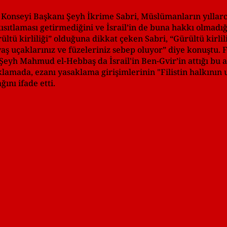
Konseyi Başkanı Şeyh İkrime Sabri, Müslümanların yıllarc
ısıtlaması getirmediğini ve İsrail’in de buna hakkı olmadığ
tü kirliliği” olduğuna dikkat çeken Sabri, “Gürültü kirlil
aş uçaklarınız ve füzeleriniz sebep oluyor” diye konuştu. F
h Mahmud el-Hebbaş da İsrail'in Ben-Gvir’in attığı bu ad
lamada, ezanı yasaklama girişimlerinin "Filistin halkının u
nı ifade etti.