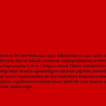
derken Tel Aviv’deki aşırı sağcı hükümetin en aşırı uçları
eria’da dini ve hukuki alanlarda saldırganlıklarını artırıy
ı kapsamında A, B ve C bölgesi olarak Filistin hükümetini
oğrudan İsrail’in egemenliğine alınması çağrısını yinele
olmak üzere Müslümanlara ait dini mekanlara baskınları sık
arın engellenmesi talebini pazar günü bir yasa tasarısı 
 bir saldırı yaptı.