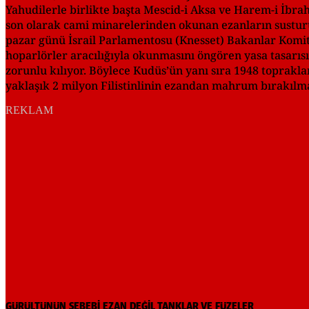
Yahudilerle birlikte başta Mescid-i Aksa ve Harem-i İbrah
son olarak cami minarelerinden okunan ezanların susturul
pazar günü İsrail Parlamentosu (Knesset) Bakanlar Komit
hoparlörler aracılığıyla okunmasını öngören yasa tasarısı
zorunlu kılıyor. Böylece Kudüs’ün yanı sıra 1948 toprak
yaklaşık 2 milyon Filistinlinin ezandan mahrum bırakılma
REKLAM
GÜRÜLTÜNÜN SEBEBİ EZAN DEĞİL TANKLAR VE FÜZELER