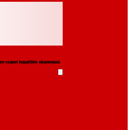
lerden ezanın hoparlörle okunmasını