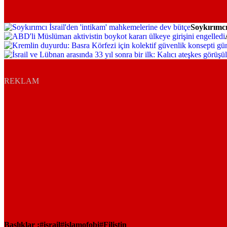
Soykırımcı
Dünya
Dünya
Dünya
Dünya
REKLAM
Başlıklar :
israil
islamofobi
Filistin