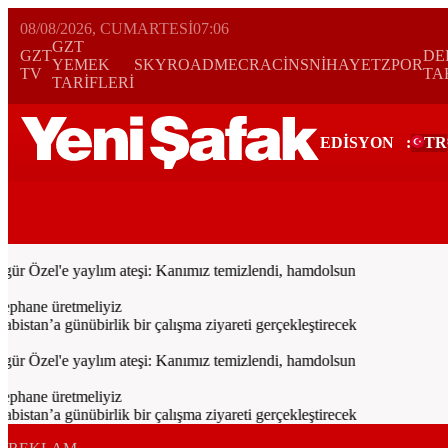
08/08/2026, CUMARTESI
07:06
GZT
GZT
DE
YEMEK
SKYROAD
MECRA
CİNS
NİHAYET
ZPOR
TV
TA
TARİFLERİ
EDİSYON
:
TR
Bugün
Spor
Ekonomi
Gündem
Resmi İlanlar
Galeri
Video
Dünya
 Özel'e yaylım ateşi: Kanımız temizlendi, hamdolsun
phane üretmeliyiz
an’a günübirlik bir çalışma ziyareti gerçekleştirecek
 Özel'e yaylım ateşi: Kanımız temizlendi, hamdolsun
phane üretmeliyiz
an’a günübirlik bir çalışma ziyareti gerçekleştirecek