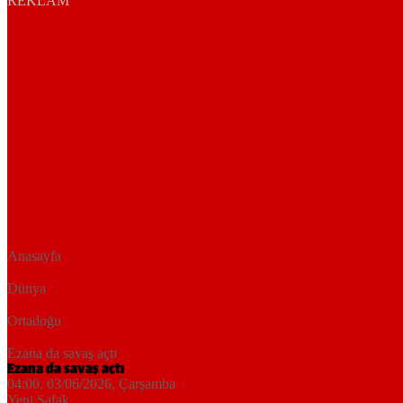
REKLAM
Anasayfa
Dünya
Ortadoğu
Ezana da savaş açtı
Ezana da savaş açtı
04:00, 03/06/2026
, Çarşamba
Yeni Şafak