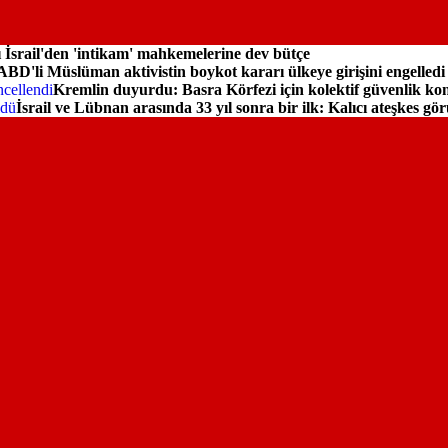
 İsrail'den 'intikam' mahkemelerine dev bütçe
ABD'li Müslüman aktivistin boykot kararı ülkeye girişini engelledi
Kremlin duyurdu: Basra Körfezi için kolektif güvenlik kon
İsrail ve Lübnan arasında 33 yıl sonra bir ilk: Kalıcı ateşkes gö