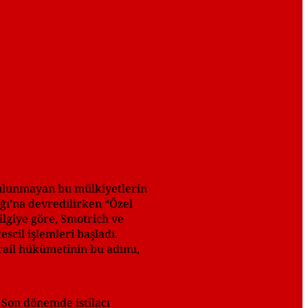
 bulunmayan bu mülkiyetlerin
ığı’na devredilirken “Özel
bilgiye göre, Smotrich ve
scil işlemleri başladı.
İsrail hükümetinin bu adımı,
. Son dönemde istilacı