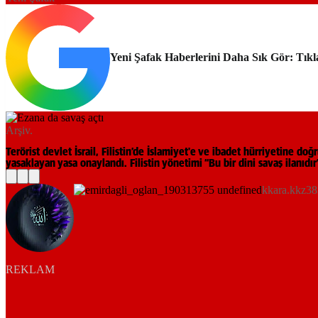
Yeni Şafak Haberlerini Daha Sık Gör: Tıkl
Arşiv.
Terörist devlet İsrail, Filistin’de İslamiyet'e ve ibadet hürriyetine do
yasaklayan yasa onaylandı. Filistin yönetimi “Bu bir dini savaş ilanıdır
kkara.kkz38
REKLAM