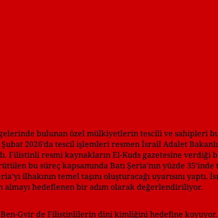
ölgelerinde bulunan özel mülkiyetlerin tescili ve sahipleri
Şubat 2026’da tescil işlemleri resmen İsrail Adalet Bakanl
dı. Filistinli resmi kaynakların El-Kuds gazetesine verdiği 
rütülen bu süreç kapsamında Batı Şeria’nın yüzde 35’inde te
Şeria’yı ilhakının temel taşını oluşturacağı uyarısını yaptı. 
den almayı hedeflenen bir adım olarak değerlendiriliyor.
 Ben-Gvir de Filistinlilerin dini kimliğini hedefine koyuyor