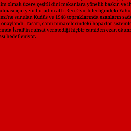
im olmak üzere çeşitli dini mekanlara yönelik baskın ve ihl
ması için yeni bir adım attı. Ben-Gvir liderliğindeki Yahu
esi’ne sunulan Kudüs ve 1948 topraklarında ezanların sad
 onaylandı. Tasarı, cami minarelerindeki hoparlör sistemle
larında İsrail’in ruhsat vermediği hiçbir camiden ezan ok
sı hedefleniyor.