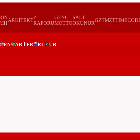
RİN
Z
GENÇ
SALT
ARKİTEKT
GZTMZT
TIMECOD
RIH
RAPORU
MOTTO
OKUNUR
EN
AR
FR
RU
UR