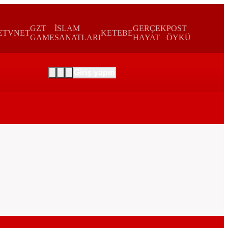
GZT
İSLAM
GERÇEK
POST
E
TVNET
KETEBE
GAME
SANATLARI
HAYAT
ÖYKÜ
Giriş yapın