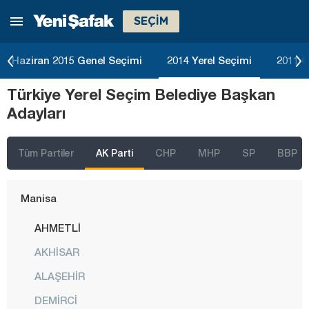
SEÇİM
Kırklareli
Kırşehir
Haziran 2015 Genel Seçimi
2014 Yerel Seçimi
2011 G
Kilis
Türkiye Yerel Seçim Belediye Başkan
Kocaeli
Adayları
Konya
Kütahya
Tüm Partiler
AK Parti
CHP
MHP
SP
BBP
Malatya
Manisa
AHMETLİ
AKHİSAR
ALAŞEHİR
DEMİRCİ