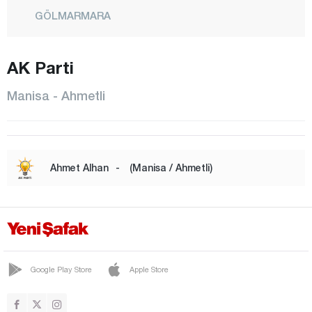
GÖLMARMARA
GÖRDES
AK Parti
KIRKAĞAÇ
KÖPRÜBAŞI
Manisa - Ahmetli
KULA
SALİHLİ
SARIGÖL
Ahmet Alhan
-
(Manisa / Ahmetli)
SARUHANLI
SELENDİ
SOMA
ŞEHZADELER
Google Play Store
Apple Store
TURGUTLU
YUNUSEMRE