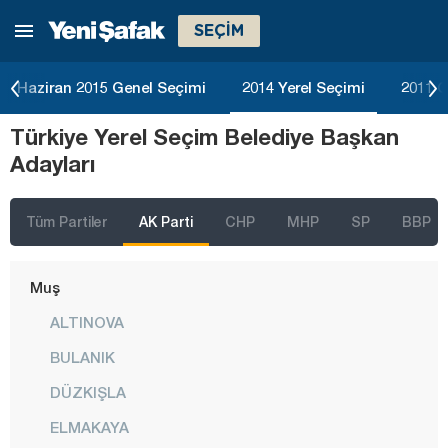
SEÇİM
Konya
Kütahya
Haziran 2015 Genel Seçimi
2014 Yerel Seçimi
2011 G
Malatya
Türkiye Yerel Seçim Belediye Başkan
Manisa
Adayları
Mardin
Mersin
Tüm Partiler
AK Parti
CHP
MHP
SP
BBP
Muğla
Muş
ALTINOVA
BULANIK
DÜZKIŞLA
ELMAKAYA