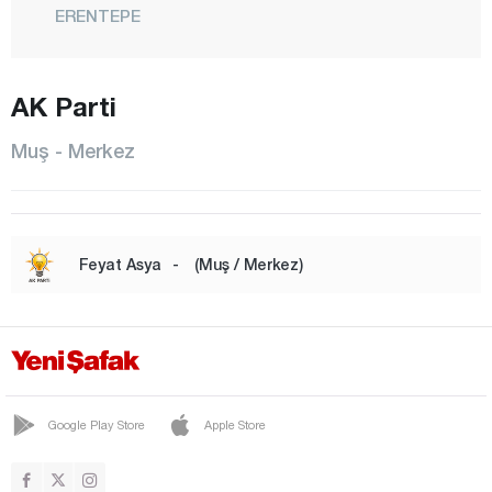
ERENTEPE
HASKÖY
KARAAĞAÇLI
AK Parti
KIRKÖY
Muş - Merkez
KIZILAĞAÇ
KONAKKURAN
KONUKBEKLER
Feyat Asya
-
(Muş / Merkez)
KORKUT
MALAZGİRT
MERKEZ
RÜSTEMGEDİK
Google Play Store
Apple Store
SARIPINAR
SERİNOVA