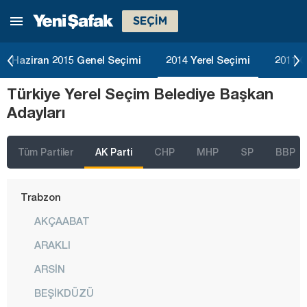
SEÇİM
Siirt
Sinop
Haziran 2015 Genel Seçimi
2014 Yerel Seçimi
2011 G
Sivas
Türkiye Yerel Seçim Belediye Başkan
Şanlıurfa
Adayları
Şırnak
Tekirdağ
Tüm Partiler
AK Parti
CHP
MHP
SP
BBP
Tokat
Trabzon
AKÇAABAT
ARAKLI
ARSİN
BEŞİKDÜZÜ