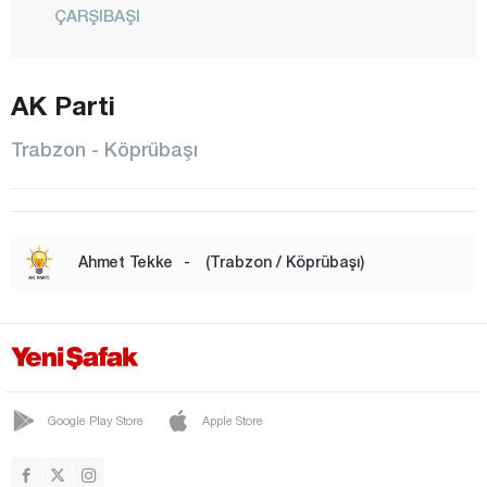
ÇARŞIBAŞI
ÇAYKARA
DERNEKPAZARI
AK Parti
DÜZKÖY
Trabzon - Köprübaşı
HAYRAT
KÖPRÜBAŞI
MAÇKA
Ahmet Tekke
-
(Trabzon / Köprübaşı)
OF
ORTAHİSAR
SÜRMENE
ŞALPAZARI
Google Play Store
Apple Store
TONYA
VAKFIKEBİR