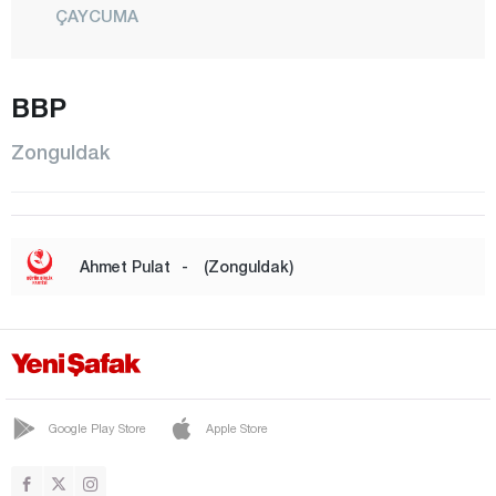
ÇAYCUMA
ÇAYDEĞİRMENİ
DEVREK
BBP
ELVANPAZARCIK
Zonguldak
EREĞLİ
FİLYOS
GELİK
Ahmet Pulat
-
(Zonguldak)
GÖKÇEBEY
GÜLÜÇ
GÜMELİ
KANDİLLİ
Google Play Store
Apple Store
KARAMAN
KARAPINAR