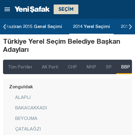
SEÇİM
Tokat
Trabzon
Haziran 2015 Genel Seçimi
2014 Yerel Seçimi
2011 G
Tunceli
Türkiye Yerel Seçim Belediye Başkan
Uşak
Adayları
Van
Yalova
Tüm Partiler
AK Parti
CHP
MHP
SP
BBP
Yozgat
Zonguldak
ALAPLI
BAKACAKKADI
BEYCUMA
ÇATALAĞZI