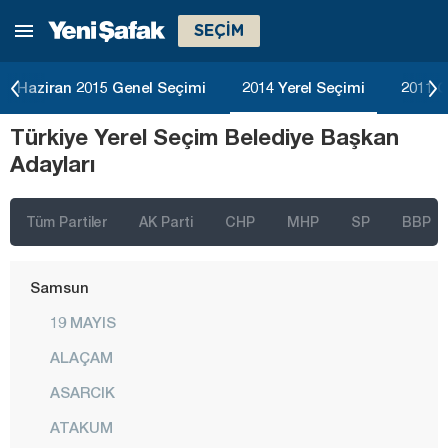
SEÇİM
Muş
Nevşehir
Haziran 2015 Genel Seçimi
2014 Yerel Seçimi
2011 G
Niğde
Türkiye Yerel Seçim Belediye Başkan
Ordu
Adayları
Osmaniye
Rize
Tüm Partiler
AK Parti
CHP
MHP
SP
BBP
Sakarya
Samsun
19 MAYIS
ALAÇAM
ASARCIK
ATAKUM