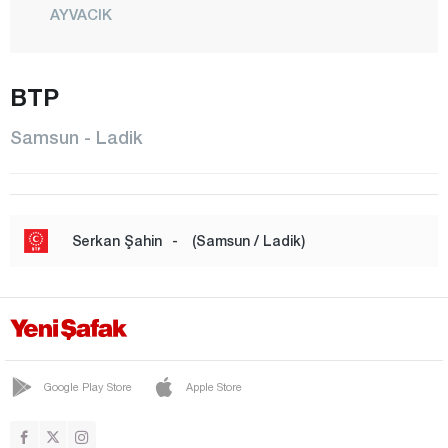
AYVACIK
BAFRA
CANİK
BTP
ÇARŞAMBA
Samsun - Ladik
HAVZA
İLKADIM
KAVAK
Serkan Şahin
-
(Samsun / Ladik)
LADİK
SALIPAZARI
TEKKEKÖY
TERME
Google Play Store
Apple Store
VEZİRKÖPRÜ
YAKAKENT